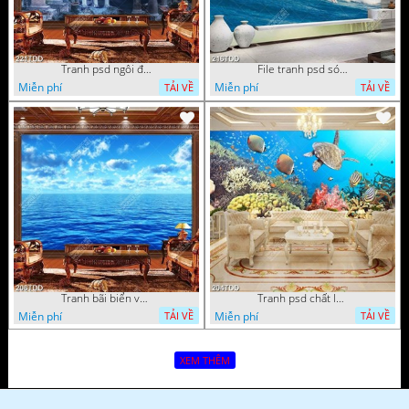
Tranh psd ngôi đền dưới đáy địa dương chất lượng cao
File tranh psd sóng thần
Miễn phí
Miễn phí
TẢI VỀ
TẢI VỀ
Tranh bãi biển và bầu trời xanh file psd
Tranh psd chất lượng cao san hô đại dương đẹp độc đáo
Miễn phí
Miễn phí
TẢI VỀ
TẢI VỀ
XEM THÊM