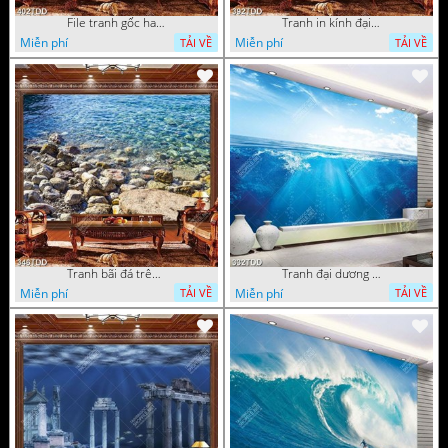
File tranh gốc hang động đẹp
Tranh in kính đại dương chất lượng cao
Miễn phí
Miễn phí
TẢI VỀ
TẢI VỀ
Tranh bãi đá trên biển đẹp độc đáo
Tranh đại dương 3D đẹp file psd
Miễn phí
Miễn phí
TẢI VỀ
TẢI VỀ