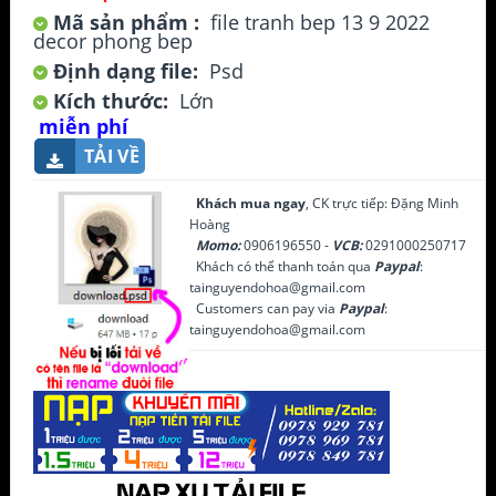
Mã sản phẩm :
file tranh bep 13 9 2022
decor phong bep
Định dạng file:
Psd
Kích thước:
Lớn
miễn phí
TẢI VỀ
Khách mua ngay
, CK trực tiếp: Đặng Minh
Hoàng
Momo:
0906196550 -
VCB:
0291000250717
Khách có thể thanh toán qua
Paypal
:
tainguyendohoa@gmail.com
Customers can pay via
Paypal
:
tainguyendohoa@gmail.com