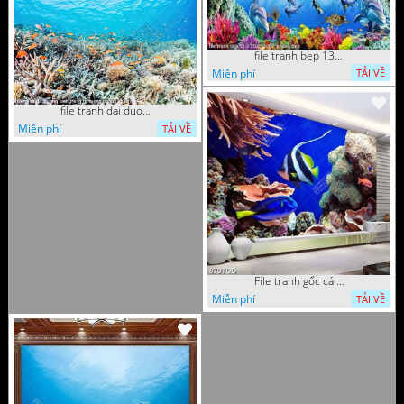
file tranh bep 13 9 2022 decor phong bep
Miễn phí
TẢI VỀ
file tranh dai duong bien trang tri tuong phong khach
Miễn phí
TẢI VỀ
File tranh gốc cá và san hô dưới đáy biển
Miễn phí
TẢI VỀ