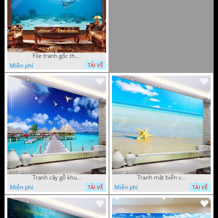
File tranh gốc thợ lặn dưới đại dương
Miễn phí
TẢI VỀ
Tranh cây gỗ khu nghỉ dưỡng trên biển đẹp
Tranh mặt biển và sao biển chất lượng cao
Miễn phí
Miễn phí
TẢI VỀ
TẢI VỀ