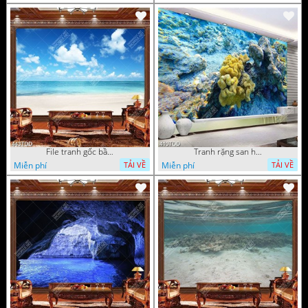
File tranh gốc bầu trời và đại dương xanh
Tranh rặng san hô dưới đại dương
Miễn phí
Miễn phí
TẢI VỀ
TẢI VỀ