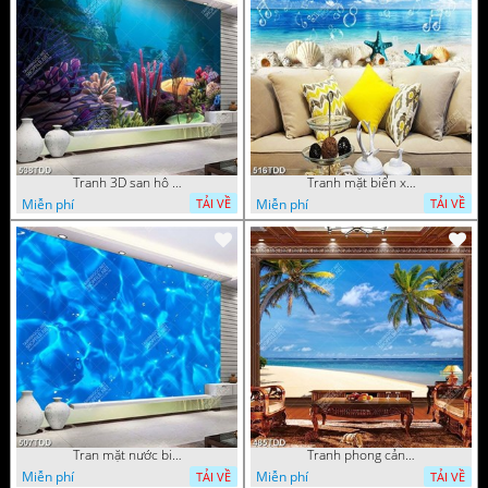
Tranh 3D san hô và đại dương đẹp độc đáo
Tranh mặt biển xanh psd
Miễn phí
Miễn phí
TẢI VỀ
TẢI VỀ
Tran mặt nước biển chất lượng cao
Tranh phong cảnh hàng dừa trên biển
Miễn phí
Miễn phí
TẢI VỀ
TẢI VỀ