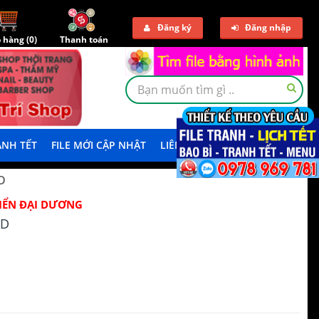
Đăng ký
Đăng nhập
 hàng (
0
)
Thanh toán
NH TẾT
FILE MỚI CẬP NHẬT
LIÊN HỆ
TẢI DEMO
D
IỂN ĐẠI DƯƠNG
DD