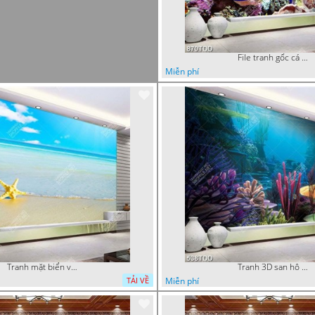
File tranh gốc cá và san hô dưới đáy biển
Miễn phí
Tranh mặt biển và sao biển chất lượng cao
Tranh 3D san hô và đại dương đẹp độc đáo
Miễn phí
TẢI VỀ