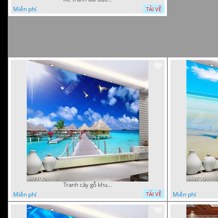
Miễn phí
TẢI VỀ
Tranh cây gỗ khu nghỉ dưỡng trên biển đẹp
Miễn phí
Miễn phí
TẢI VỀ