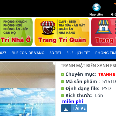
Nạp tiền
Giỏ
2027
FILE CON DÊ VÀNG
3D TẾT
FILE LỊCH TẾT
PHÔNG TRA
TRANH MẶT BIỂN XANH PS
Chuyên mục:
TRANH B
Mã sản phẩm :
516T
Định dạng file:
PSD
Kích thước:
Lớn
miễn phí
TẢI VỀ