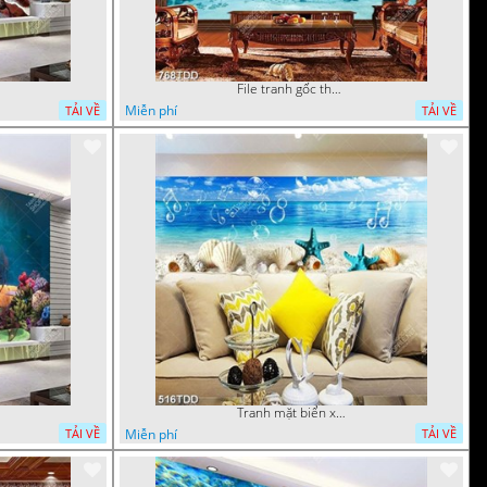
File tranh gốc thợ lặn dưới đại dương
Miễn phí
TẢI VỀ
TẢI VỀ
Tranh mặt biển xanh psd
Miễn phí
TẢI VỀ
TẢI VỀ