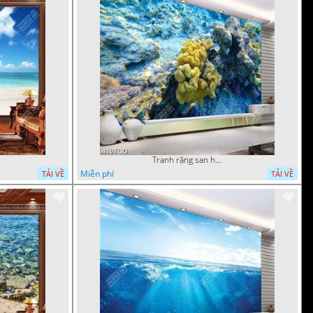
Tranh rặng san hô dưới đại dương
Miễn phí
TẢI VỀ
TẢI VỀ