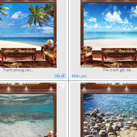
Tranh phong cảnh hàng dừa trên biển
File tranh gốc bầu trời và đại dương xanh
Miễn phí
TẢI VỀ