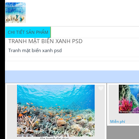
CHI TIẾT SẢN PHẨM
TRANH MẶT BIỂN XANH PSD
Tranh mặt biển xanh psd
Miễn phí
file tranh dai duong bien trang tri tuong phong khach