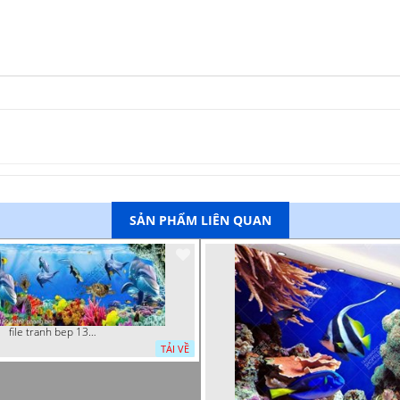
SẢN PHẨM LIÊN QUAN
file tranh bep 13 9 2022 decor phong bep
TẢI VỀ