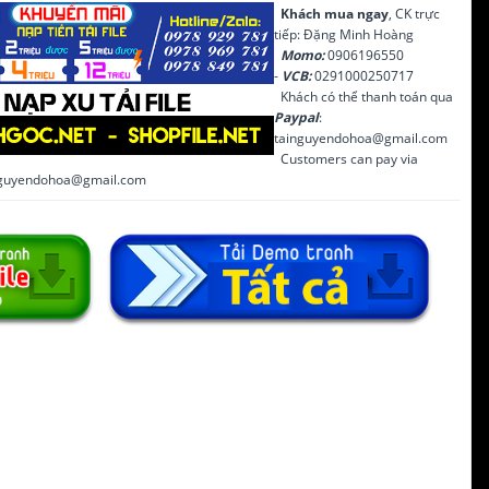
Khách mua ngay
, CK trực
tiếp: Đặng Minh Hoàng
Momo:
0906196550
-
VCB:
0291000250717
Khách có thể thanh toán qua
Paypal
:
tainguyendohoa@gmail.com
Customers can pay via
inguyendohoa@gmail.com