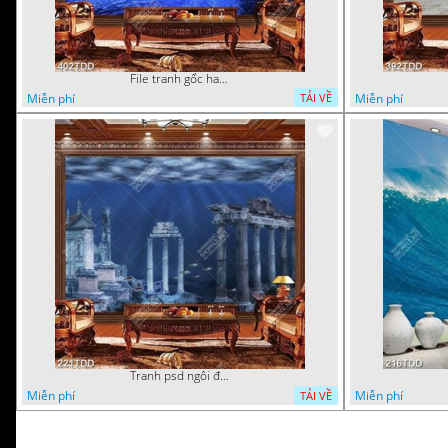
File tranh gốc hang động đẹp
Miễn phí
Miễn phí
TẢI VỀ
Tranh psd ngôi đền dưới đáy địa dương chất lượng cao
Miễn phí
Miễn phí
TẢI VỀ