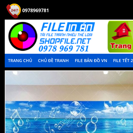
0978969781
TRANG CHỦ
CHỦ ĐỀ TRANH
FILE BẢN ĐỒ VN
FILE TẾT 