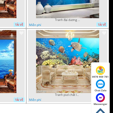
Tranh đại dương 3D đẹp file psd
Miễn phí
TẢI VỀ
TẢI VỀ
0978 969 781
Chat Zalo
Tranh psd chất lượng cao san hô đại dương đẹp độc đáo
Miễn phí
TẢI VỀ
TẢI VỀ
Messenger