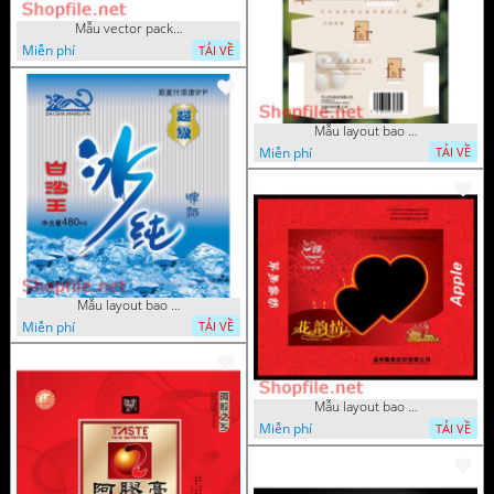
Mẫu vector package rượu ngoại
Miễn phí
TẢI VỀ
Mẫu layout bao bì trứng gà ta
Miễn phí
TẢI VỀ
Mẫu layout bao bì nước tinh khiết
Miễn phí
TẢI VỀ
Mẫu layout bao bì hộp đựng so
Miễn phí
TẢI VỀ