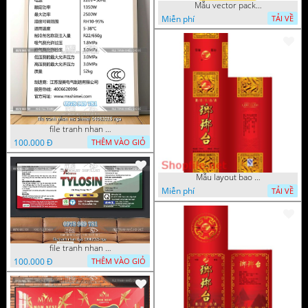
Mẫu vector package mẫu mới
Miễn phí
TẢI VỀ
file tranh nhan ms shimei 04082025 nga
100.000 Đ
THÊM VÀO GIỎ
Mẫu layout bao bì đơn giản đẹ
Miễn phí
TẢI VỀ
file tranh nhan mac 19082025 nga
100.000 Đ
THÊM VÀO GIỎ