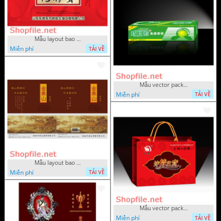
Mẫu layout bao bì đẹp
Miễn phí
TẢI VỀ
Mẫu vector package nước giải 
Miễn phí
TẢI VỀ
Mẫu layout bao bì cảnh xưa thôn quê
Miễn phí
TẢI VỀ
Mẫu vector package sang trọn
Miễn phí
TẢI VỀ