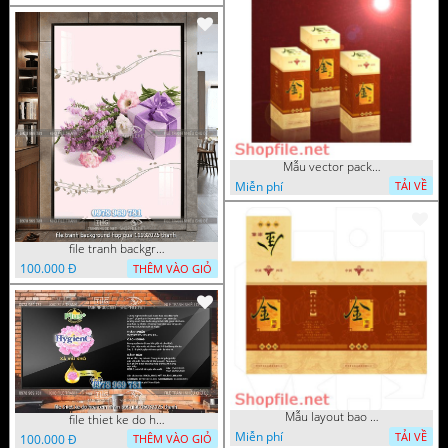
Mẫu vector package thuốc bổ
Miễn phí
TẢI VỀ
file tranh background hop qua 11032025 thanh
100.000 Đ
THÊM VÀO GIỎ
Mẫu layout bao bì chữ nổi
file thiet ke do hoa tem nhan bot giat 05032025 thanh
Miễn phí
TẢI VỀ
100.000 Đ
THÊM VÀO GIỎ