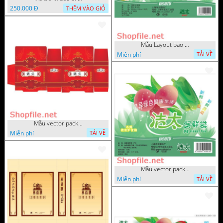
250.000 Đ
THÊM VÀO GIỎ
Mẫu Layout bao bì đẹp
Miễn phí
TẢI VỀ
Mẫu vector package xinh xắn
Miễn phí
TẢI VỀ
Mẫu vector package trái cây s
Miễn phí
TẢI VỀ