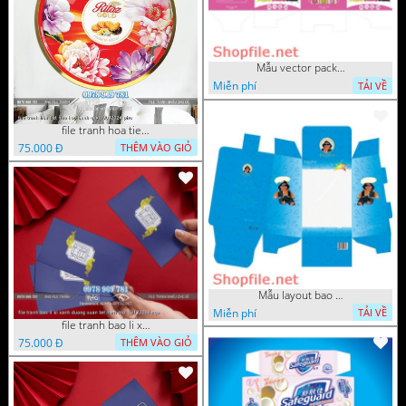
Mẫu vector package nước hoa 
Miễn phí
TẢI VỀ
file tranh hoa tiet hoa hop banh quy 09092024 phu
75.000 Đ
THÊM VÀO GIỎ
Mẫu layout bao bì đồ dùng dà
Miễn phí
TẢI VỀ
file tranh bao li xi xanh duong xuan tet nam moi 13122024 nga
75.000 Đ
THÊM VÀO GIỎ