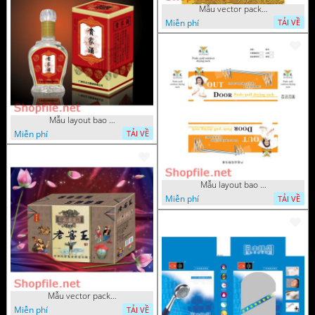
Mẫu vector package độc đáo
Miễn phí
TẢI VỀ
Mẫu layout bao bì rượu sang trọng
Miễn phí
TẢI VỀ
Mẫu layout bao bì cô gái thời t
Miễn phí
TẢI VỀ
Mẫu vector package rượu chum dân gian
Miễn phí
TẢI VỀ