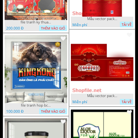
Mẫu vector package rượu ngoạ
file tranh ky thuat so do hoa bao bi yen sao 28022025 nga
Miễn phí
TẢI VỀ
200.000 Đ
THÊM VÀO GIỎ
Mẫu vector package sang trọn
Miễn phí
TẢI VỀ
file tranh hop bcs 1882025 ho
100.000 Đ
THÊM VÀO GIỎ