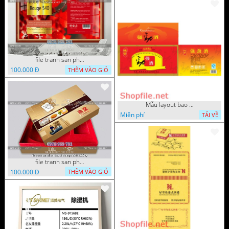
file tranh san pham bao bi elisa 31102025 vy
100.000 Đ
THÊM VÀO GIỎ
Mẫu layout bao bì sâm Trung
Miễn phí
TẢI VỀ
file tranh san pham bao bi champa 23102025 vy
100.000 Đ
THÊM VÀO GIỎ