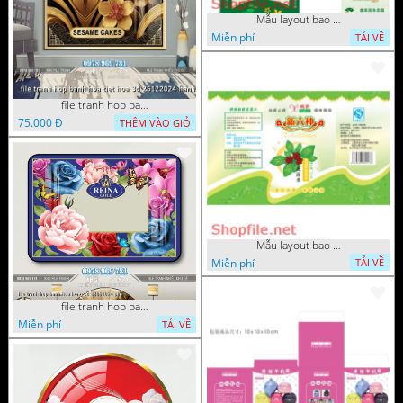
Mẫu layout bao bì hộp xinh xắ
Miễn phí
TẢI VỀ
file tranh hop banh hoa tiet hoa 3d 25122024 hanh
75.000 Đ
THÊM VÀO GIỎ
Mẫu layout bao bì kích thích c
Miễn phí
TẢI VỀ
file tranh hop banh hoa hong 3d 18092024 phu
Miễn phí
TẢI VỀ