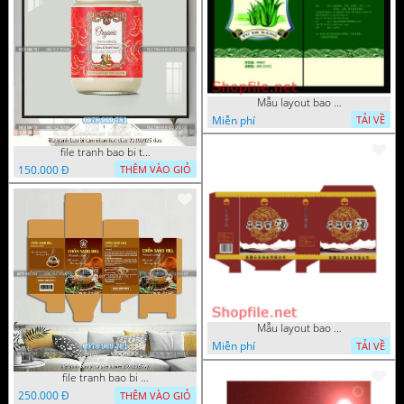
Mẫu layout bao bì nha đam
Miễn phí
TẢI VỀ
file tranh bao bi tem nhan hat dieu 29102025 dao
150.000 Đ
THÊM VÀO GIỎ
Mẫu layout bao bì ấn tượng
Miễn phí
TẢI VỀ
file tranh bao bi ca phe u&me 25082025 vy
250.000 Đ
THÊM VÀO GIỎ