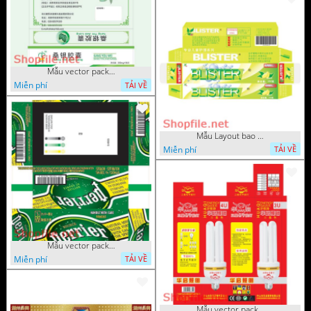
Mẫu vector package cây lá
Miễn phí
TẢI VỀ
Mẫu Layout bao bì bánh hương 
Miễn phí
TẢI VỀ
Mẫu vector package mẫu mới đẹp
Miễn phí
TẢI VỀ
Mẫu vector package bòng đèn 