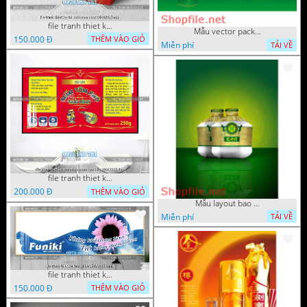
file tranh thiet ke tui xach nam duoc 04092025 nga
Mẫu vector package beer
150.000 Đ
THÊM VÀO GIỎ
Miễn phí
TẢI VỀ
file tranh thiet ke tem nhan mam tom kho 10042025 dao
200.000 Đ
THÊM VÀO GIỎ
Mẫu layout bao bì thuốc bổ c
Miễn phí
TẢI VỀ
file tranh thiet ke tem nhan 05022025 hanh
150.000 Đ
THÊM VÀO GIỎ