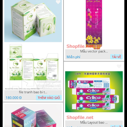
Mẫu vector package đẹp
Miễn phí
TẢI VỀ
file tranh bao bi thuc pham chuc nang 19052023 dao
180.000 Đ
THÊM VÀO GIỎ
Mẫu Layout bao bì nước uống