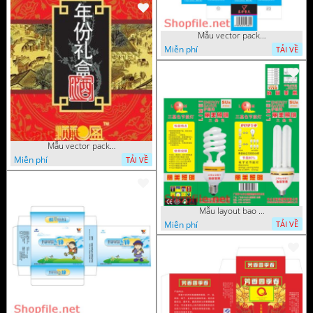
Mẫu vector package bóng đèn 
Miễn phí
TẢI VỀ
Mẫu vector package sách cổ xưa
Miễn phí
TẢI VỀ
Mẫu layout bao bì bóng điện s
Miễn phí
TẢI VỀ