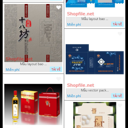
Mẫu layout bao bì đựng vòi se
Miễn phí
TẢI VỀ
Mẫu layout bao bì chữ Trung Quốc
Miễn phí
TẢI VỀ
Mẫu vector package đẹp
Miễn phí
TẢI VỀ