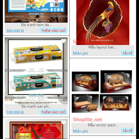
file tranh tem dau oc cho 04082025 nga
300.000 Đ
THÊM VÀO GIỎ
Mẫu layout bao bì két và trái 
Miễn phí
TẢI VỀ
file tranh san pham bao bi khan giay cute 06102025 dao
100.000 Đ
THÊM VÀO GIỎ
Mẫu vector package rượu ngựa
Miễn phí
TẢI VỀ