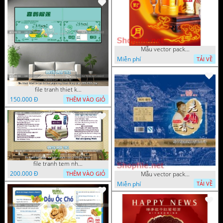
Mẫu vector package rượu sang
Miễn phí
TẢI VỀ
file tranh thiet ke bao bi san pham hop banh trung quoc 29072025 ng
150.000 Đ
THÊM VÀO GIỎ
file tranh tem nhan hang thuc pham ruoc 17092025 thanh
200.000 Đ
Mẫu vector package ông già và
THÊM VÀO GIỎ
Miễn phí
TẢI VỀ