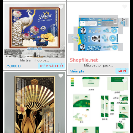
file tranh hop banh quy hoa sen xanh duong chim cong 12092024 han
Mẫu vector package kem đánh 
75.000 Đ
THÊM VÀO GIỎ
Miễn phí
TẢI VỀ