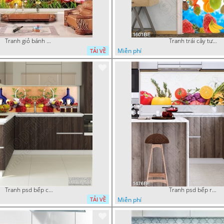
Tranh giỏ bánh mì và trái cây in kính bếp
Tranh trái cây tươi trong dòng nước mát in bếp
Miễn phí
TẢI VỀ
Tranh psd bếp chiếc giỏ trái cây trắng trên bàn tiệc
Tranh psd bếp rau củ quả tươi ngon
Miễn phí
TẢI VỀ