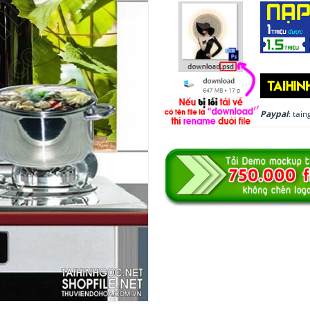
Paypal
: ta