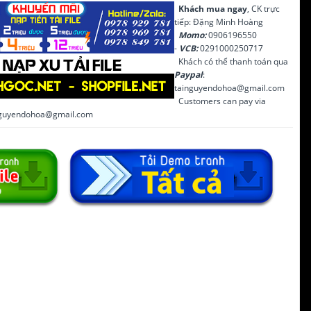
Khách mua ngay
, CK trực
tiếp: Đặng Minh Hoàng
Momo:
0906196550
-
VCB:
0291000250717
Khách có thể thanh toán qua
Paypal
:
tainguyendohoa@gmail.com
Customers can pay via
inguyendohoa@gmail.com