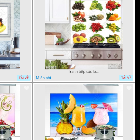
Tranh bếp các loại trái cây tốt cho sức khỏe
Miễn phí
TẢI VỀ
TẢI VỀ