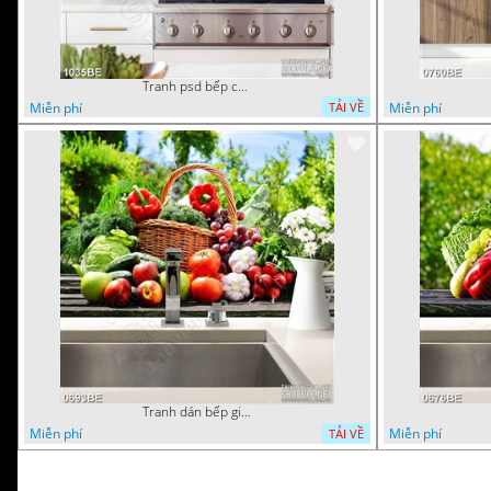
Tranh psd bếp chai rượu X.O trên bàn
Miễn phí
Miễn phí
TẢI VỀ
Tranh dán bếp giỏ trái cây tươi trong vườn nhà
Miễn phí
Miễn phí
TẢI VỀ