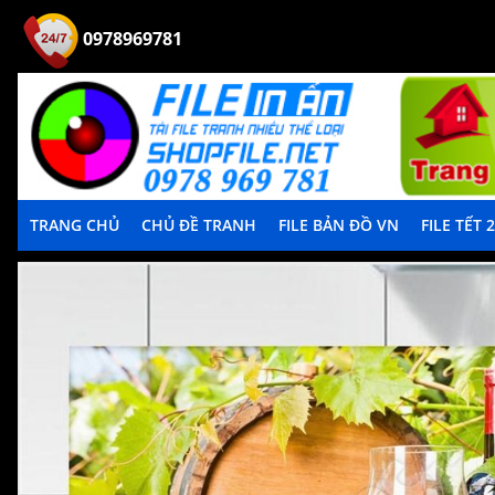
0978969781
TRANG CHỦ
CHỦ ĐỀ TRANH
FILE BẢN ĐỒ VN
FILE TẾT 