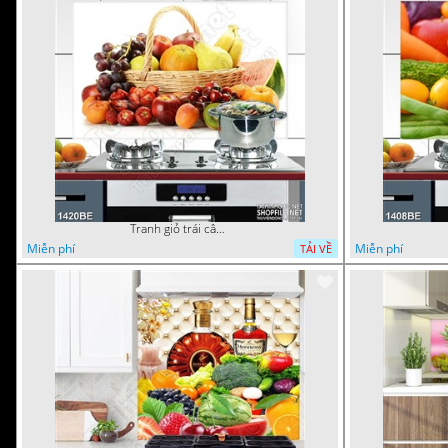
Tranh giỏ trái cây tươi trên bàn treo bếp
Miễn phí
Miễn phí
TẢI VỀ