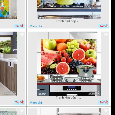
Tranh psd bếp khu chế biến đồ ăn
Miễn phí
TẢI VỀ
TẢI VỀ
Tranh khu bếp nhiều trái cây tươi
Miễn phí
TẢI VỀ
TẢI VỀ