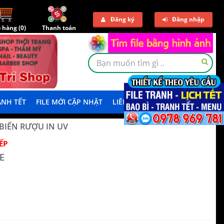
Đăng ký
Đăng nhập
 hàng (
0
)
Thanh toán
NH TẾT
FILE MỚI CẬP NHẬT
LIÊN HỆ
TẢI DEMO
BIẾN RƯỢU IN UV
ẾP
E