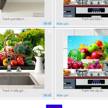
Tranh psd bếp trái cây tươi mọng nước
Tranh psd bếp rượu vang bên trái cherry
Miễn phí
TẢI VỀ
Tranh in bếp giỏ rau củ tươi trên bàn
Tranh trái cây tươi dán tường bếp 3d
Miễn phí
TẢI VỀ
XEM THÊM