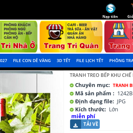
Nạp tiền
Giỏ
2027
FILE CON DÊ VÀNG
3D TẾT
FILE LỊCH TẾT
PHÔNG TRA
TRANH TREO BẾP KHU CHẾ 
Chuyên mục:
TRANH B
Mã sản phẩm :
1242B
Định dạng file:
JPG
Kích thước:
Lớn
miễn phí
TẢI VỀ