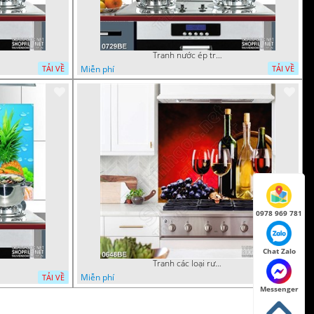
Tranh nước ép trái cây trên bờ biển treo bếp
Miễn phí
TẢI VỀ
TẢI VỀ
0978 969 781
Chat Zalo
Tranh các loại rượu vang đủ hương vị in bếp
Miễn phí
TẢI VỀ
TẢI VỀ
Messenger