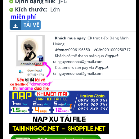
Định dạng file:
JPG
Kích thước:
Lớn
miễn phí
TẢI VỀ
Khách mua ngay
, CK trực tiếp: Đặng Minh
Hoàng
Momo:
0906196550 -
VCB:
0291000250717
Khách có thể thanh toán qua
Paypal
:
tainguyendohoa@gmail.com
Customers can pay via
Paypal
:
tainguyendohoa@gmail.com