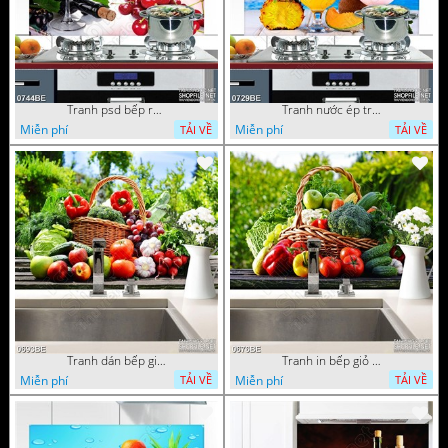
Tranh psd bếp rượu vang bên trái cherry
Tranh nước ép trái cây trên bờ biển treo bếp
Miễn phí
Miễn phí
TẢI VỀ
TẢI VỀ
Tranh dán bếp giỏ trái cây tươi trong vườn nhà
Tranh in bếp giỏ rau củ tươi trên bàn
Miễn phí
Miễn phí
TẢI VỀ
TẢI VỀ