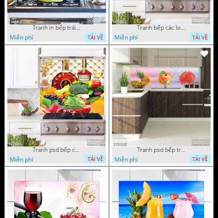
Tranh in bếp trái cây tươi cho bữa tiệc
Tranh bếp các loại trái cây tốt cho sức khỏe
Miễn phí
Miễn phí
TẢI VỀ
TẢI VỀ
Tranh psd bếp chai rượu X.O trên bàn
Tranh psd bếp trái cây tươi mọng nước
Miễn phí
Miễn phí
TẢI VỀ
TẢI VỀ