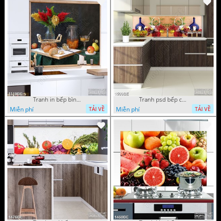
Tranh in bếp bình hoa tươi trên bàn ăn
Tranh psd bếp chiếc giỏ trái cây trắng trên bàn tiệc
Miễn phí
Miễn phí
TẢI VỀ
TẢI VỀ