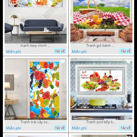
tranh bep chinh 12112022 h
Tranh giỏ bánh mì và trái cây in kính bếp
Miễn phí
Miễn phí
TẢI VỀ
TẢI VỀ
Tranh trái cây tươi trong dòng nước mát in bếp
Tranh psd bếp khu chế biến đồ ăn
Miễn phí
Miễn phí
TẢI VỀ
TẢI VỀ