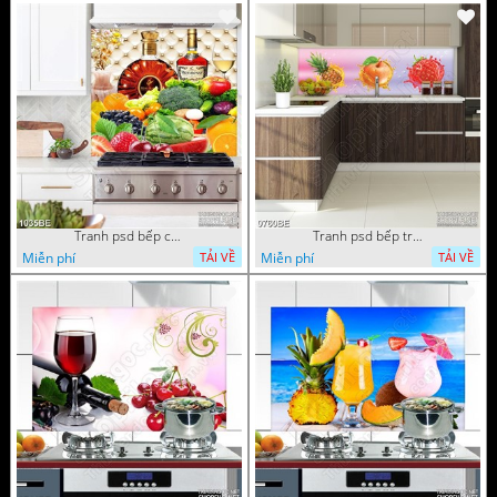
Tranh psd bếp chai rượu X.O trên bàn
Tranh psd bếp trái cây tươi mọng nước
Miễn phí
Miễn phí
TẢI VỀ
TẢI VỀ