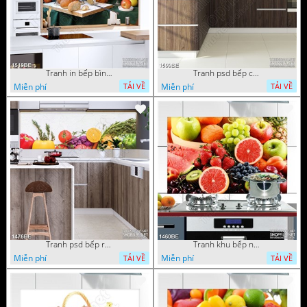
Tranh in bếp bình hoa tươi trên bàn ăn
Tranh psd bếp chiếc giỏ trái cây trắng trên bàn tiệc
Miễn phí
Miễn phí
TẢI VỀ
TẢI VỀ
Tranh psd bếp rau củ quả tươi ngon
Tranh khu bếp nhiều trái cây tươi
Miễn phí
Miễn phí
TẢI VỀ
TẢI VỀ