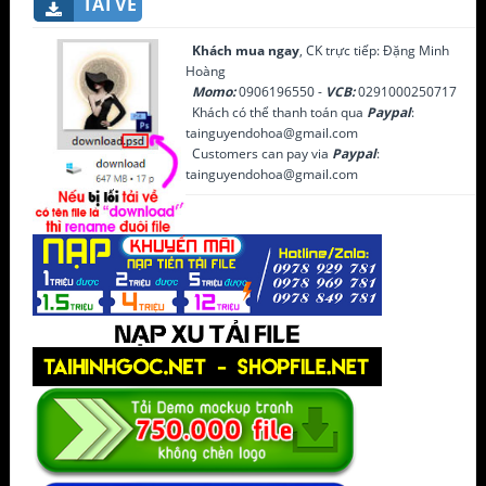
TẢI VỀ
Khách mua ngay
, CK trực tiếp: Đặng Minh
Hoàng
Momo:
0906196550 -
VCB:
0291000250717
Khách có thể thanh toán qua
Paypal
:
tainguyendohoa@gmail.com
Customers can pay via
Paypal
:
tainguyendohoa@gmail.com