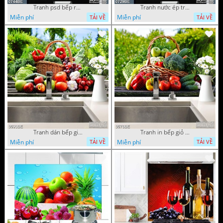
Tranh psd bếp rượu vang bên trái cherry
Tranh nước ép trái cây trên bờ biển treo bếp
Miễn phí
Miễn phí
TẢI VỀ
TẢI VỀ
Tranh dán bếp giỏ trái cây tươi trong vườn nhà
Tranh in bếp giỏ rau củ tươi trên bàn
Miễn phí
Miễn phí
TẢI VỀ
TẢI VỀ