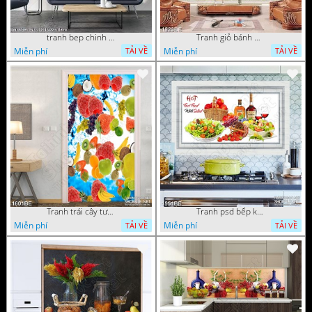
tranh bep chinh 12112022 h
Tranh giỏ bánh mì và trái cây in kính bếp
Miễn phí
Miễn phí
TẢI VỀ
TẢI VỀ
Tranh trái cây tươi trong dòng nước mát in bếp
Tranh psd bếp khu chế biến đồ ăn
Miễn phí
Miễn phí
TẢI VỀ
TẢI VỀ