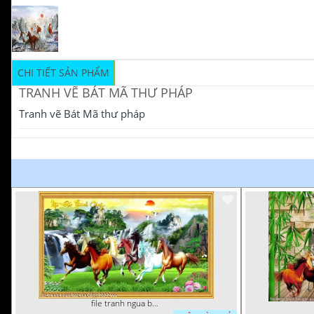
CHI TIẾT SẢN PHẨM
TRANH VẼ BÁT MÃ THƯ PHÁP
Tranh vẽ Bát Mã thư pháp
file tranh ngua bat ma 08112022 vvv