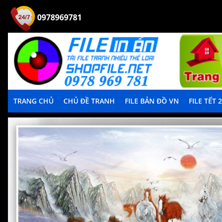
0978969781
TRANG CHỦ
CHỦ ĐỀ TRANH
FILE BẢN ĐỒ VN
FILE TẾT 