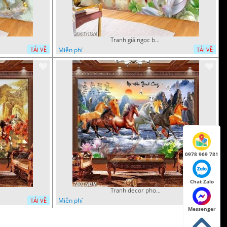
Tranh giả ngọc bát mã truy phong nghệ thuật
Miễn phí
TẢI VỀ
TẢI VỀ
0978 969 781
Chat Zalo
Tranh decor phong thủy mã đáo thành công
Miễn phí
TẢI VỀ
TẢI VỀ
Messenger