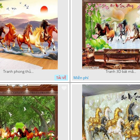
Tranh phong thủy bát mã file PSD
Tranh 3D bát mã truy phong decor phòng khách
Miễn phí
TẢI VỀ