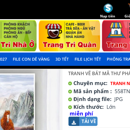
Nạp tiền
Giỏ
2027
FILE CON DÊ VÀNG
3D TẾT
FILE LỊCH TẾT
PHÔNG TRA
TRANH VẼ BÁT MÃ THƯ PH
Chuyên mục:
TRANH N
Mã sản phẩm :
558T
Định dạng file:
JPG
Kích thước:
Lớn
miễn phí
TẢI VỀ