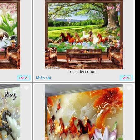
Tranh decor tường bát mã và hoa sen in kính
Miễn phí
TẢI VỀ
TẢI VỀ