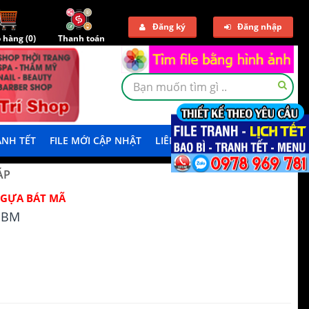
Đăng ký
Đăng nhập
 hàng (
0
)
Thanh toán
NH TẾT
FILE MỚI CẬP NHẬT
LIÊN HỆ
TẢI DEMO
ÁP
GỰA BÁT MÃ
NBM