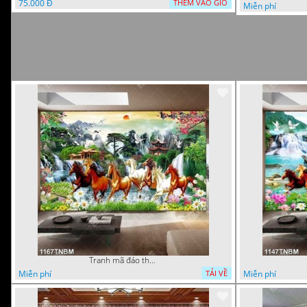
75.000 Đ
THÊM VÀO GIỎ
Miễn phí
Tranh mã đáo thành công in uv file psd
Miễn phí
Miễn phí
TẢI VỀ