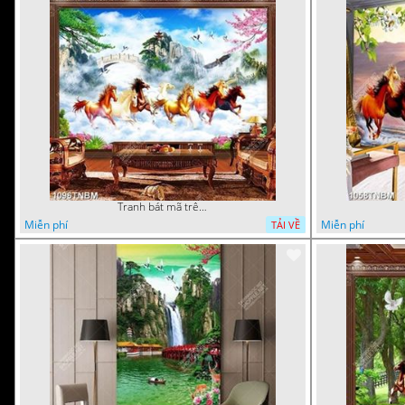
Tranh bát mã trên đỉnh núi phủ mây trắng nghệ thuật
Miễn phí
Miễn phí
TẢI VỀ