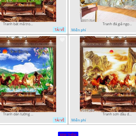
Tranh bát mã trong rừng cây già chất lượng cao
Tranh đá giả ngọc bát mã truy phong in uv
Miễn phí
TẢI VỀ
Tranh dán tường mã đáo thành công bên ngôi làng nhỏ
Tranh sơn dầu decor nghệ thuật bát mã truy phong chất lượng cao
Miễn phí
TẢI VỀ
XEM THÊM