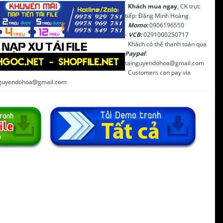
Khách mua ngay
, CK trực
tiếp: Đặng Minh Hoàng
Momo:
0906196550
-
VCB:
0291000250717
Khách có thể thanh toán qua
Paypal
:
tainguyendohoa@gmail.com
Customers can pay via
inguyendohoa@gmail.com