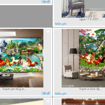
TẢI VỀ
ngua 17 6 2021 van
Miễn phí
Tranh sơn thủy bát mã decor tường in uv
Tranh in kính đàn ngựa trong rừng núi đẹp nhất
Miễn phí
TẢI VỀ