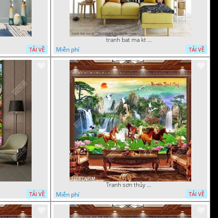
tranh bat ma kt 175x110 8 1 ho
Miễn phí
TẢI VỀ
TẢI VỀ
Tranh sơn thủy mã đáo thành công
Miễn phí
TẢI VỀ
TẢI VỀ