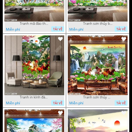
Tranh mã đáo thành công in uv file psd
Tranh sơn thủy bát mã decor tường in uv
Miễn phí
Miễn phí
TẢI VỀ
TẢI VỀ
Tranh in kính đàn ngựa trong rừng núi đẹp nhất
Tranh sơn thủy mã đáo thành công
Miễn phí
Miễn phí
TẢI VỀ
TẢI VỀ