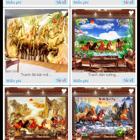
Miễn phí
Miễn phí
TẢI VỀ
TẢI VỀ
Tranh đá bát mã vàng in uv
Tranh dán tường mã đáo thành công bên ngôi làng nhỏ
Miễn phí
Miễn phí
TẢI VỀ
TẢI VỀ