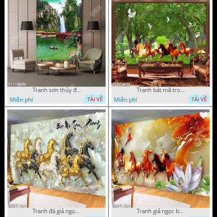
Tranh sơn thủy đàn hạc trên đỉnh thác in uv
Tranh bát mã trong rừng cây già chất lượng cao
Miễn phí
Miễn phí
TẢI VỀ
TẢI VỀ
Tranh đá giả ngọc bát mã truy phong in uv
Tranh giả ngọc bát mã truy phong nghệ thuật