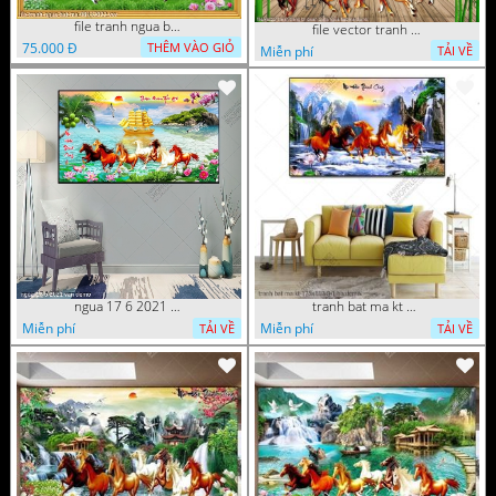
file tranh ngua bat ma 08112022 vvv
file vector tranh trang tri quan caffe ngua bat ma
75.000 Đ
THÊM VÀO GIỎ
Miễn phí
TẢI VỀ
ngua 17 6 2021 van
tranh bat ma kt 175x110 8 1 ho
Miễn phí
Miễn phí
TẢI VỀ
TẢI VỀ