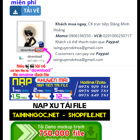
miễn phí
TẢI VỀ
Khách mua ngay
, CK trực tiếp: Đặng Minh
Hoàng
Momo:
0906196550 -
VCB:
0291000250717
Khách có thể thanh toán qua
Paypal
:
tainguyendohoa@gmail.com
Customers can pay via
Paypal
:
tainguyendohoa@gmail.com