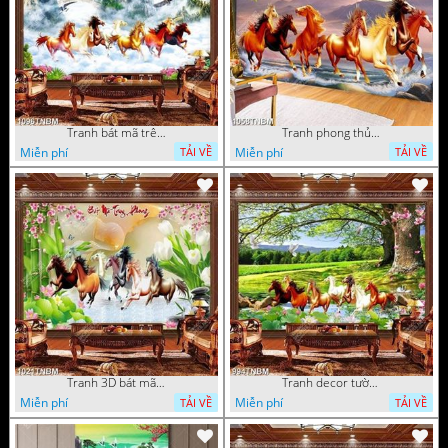
Tranh bát mã trên đỉnh núi phủ mây trắng nghệ thuật
Tranh phong thủy bát mã file PSD
Miễn phí
Miễn phí
TẢI VỀ
TẢI VỀ
Tranh 3D bát mã truy phong decor phòng khách
Tranh decor tường bát mã và hoa sen in kính
Miễn phí
Miễn phí
TẢI VỀ
TẢI VỀ