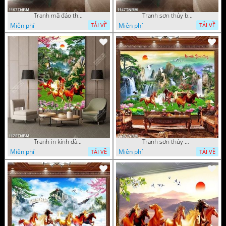
Tranh mã đáo thành công in uv file psd
Tranh sơn thủy bát mã decor tường in uv
Miễn phí
Miễn phí
TẢI VỀ
TẢI VỀ
Tranh in kính đàn ngựa trong rừng núi đẹp nhất
Tranh sơn thủy mã đáo thành công
Miễn phí
Miễn phí
TẢI VỀ
TẢI VỀ