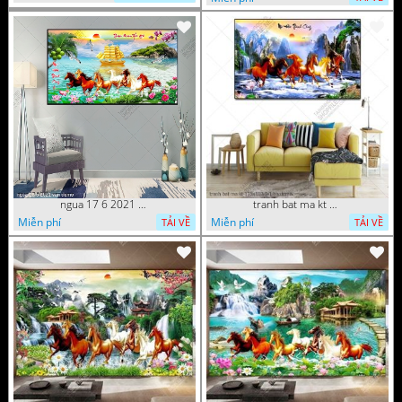
ngua 17 6 2021 van
tranh bat ma kt 175x110 8 1 ho
Miễn phí
Miễn phí
TẢI VỀ
TẢI VỀ