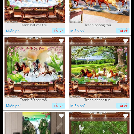
Tranh bát mã trên đỉnh núi phủ mây trắng nghệ thuật
Tranh phong thủy bát mã file PSD
Miễn phí
Miễn phí
TẢI VỀ
TẢI VỀ
Tranh 3D bát mã truy phong decor phòng khách
Tranh decor tường bát mã và hoa sen in kính
Miễn phí
Miễn phí
TẢI VỀ
TẢI VỀ