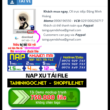
TẢI VỀ
Khách mua ngay
, CK trực tiếp: Đặng Minh
Hoàng
Momo:
0906196550 -
VCB:
0291000250717
Khách có thể thanh toán qua
Paypal
:
tainguyendohoa@gmail.com
Customers can pay via
Paypal
:
tainguyendohoa@gmail.com