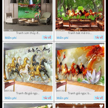
Tranh sơn thủy đàn hạc trên đỉnh thác in uv
Tranh bát mã trong rừng cây già chất lượng cao
Miễn phí
Miễn phí
TẢI VỀ
TẢI VỀ
Tranh đá giả ngọc bát mã truy phong in uv
Tranh giả ngọc bát mã truy phong nghệ thuật
Miễn phí
Miễn phí
TẢI VỀ
TẢI VỀ