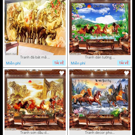
Tranh đá bát mã vàng in uv
Tranh dán tường mã đáo thành công bên ngôi làng nhỏ
Miễn phí
Miễn phí
TẢI VỀ
TẢI VỀ
Tranh sơn dầu decor nghệ thuật bát mã truy phong chất lượng cao
Tranh decor phong thủy mã đáo thành công