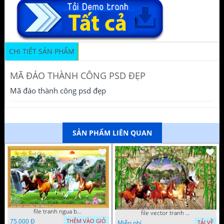
CHI TIẾT SẢN PHẨM
MÃ ĐÁO THÀNH CÔNG PSD ĐẸP
Mã đáo thành công psd đẹp
SẢN PHẨM LIÊN QUAN
file tranh ngua bat ma 08112022 vvv
file vector tranh trang tri quan caffe ngua bat ma
75.000 Đ
THÊM VÀO GIỎ
Miễn phí
TẢI VỀ