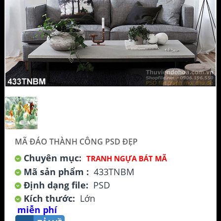
MÃ ĐÁO THÀNH CÔNG PSD ĐẸP
Chuyên mục:
TRANH NGỰA BÁT MÃ
Mã sản phẩm :
433TNBM
Định dạng file:
PSD
Kích thước:
Lớn
miễn phí