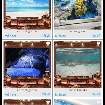
File tranh gốc bầu trời và đại dương xanh
Tranh rặng san hô dưới đại dương
Miễn phí
Miễn phí
TẢI VỀ
TẢI VỀ
File tranh gốc hang động đẹp
Tranh in kính đại dương chất lượng cao
Miễn phí
Miễn phí
TẢI VỀ
TẢI VỀ