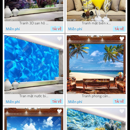
Tranh 3D san hô và đại dương đẹp độc đáo
Tranh mặt biển xanh psd
Miễn phí
Miễn phí
TẢI VỀ
TẢI VỀ
Tran mặt nước biển chất lượng cao
Tranh phong cảnh hàng dừa trên biển
Miễn phí
Miễn phí
TẢI VỀ
TẢI VỀ