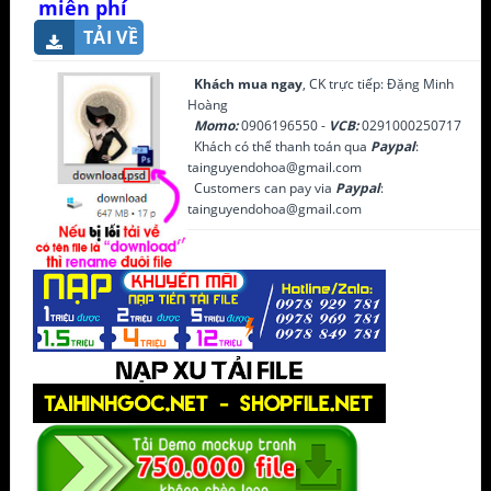
miễn phí
TẢI VỀ
Khách mua ngay
, CK trực tiếp: Đặng Minh
Hoàng
Momo:
0906196550 -
VCB:
0291000250717
Khách có thể thanh toán qua
Paypal
:
tainguyendohoa@gmail.com
Customers can pay via
Paypal
:
tainguyendohoa@gmail.com