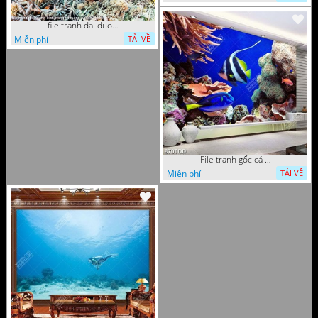
file tranh dai duong bien trang tri tuong phong khach
Miễn phí
TẢI VỀ
File tranh gốc cá và san hô dưới đáy biển
Miễn phí
TẢI VỀ