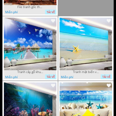
File tranh gốc thợ lặn dưới đại dương
Miễn phí
TẢI VỀ
Tranh cây gỗ khu nghỉ dưỡng trên biển đẹp
Tranh mặt biển và sao biển chất lượng cao
Miễn phí
Miễn phí
TẢI VỀ
TẢI VỀ