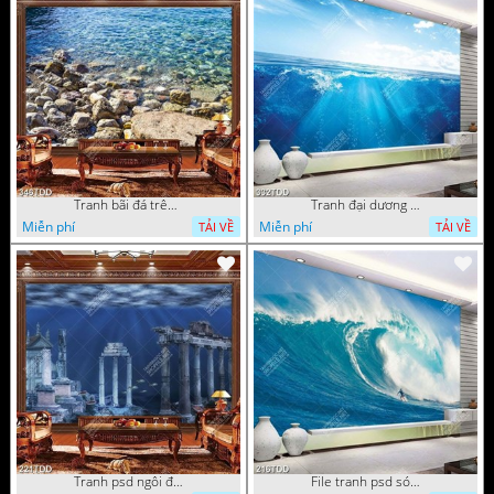
Tranh bãi đá trên biển đẹp độc đáo
Tranh đại dương 3D đẹp file psd
Miễn phí
Miễn phí
TẢI VỀ
TẢI VỀ
Tranh psd ngôi đền dưới đáy địa dương chất lượng cao
File tranh psd sóng thần