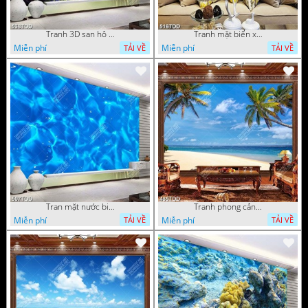
Tranh 3D san hô và đại dương đẹp độc đáo
Tranh mặt biển xanh psd
Miễn phí
Miễn phí
TẢI VỀ
TẢI VỀ
Tran mặt nước biển chất lượng cao
Tranh phong cảnh hàng dừa trên biển
Miễn phí
Miễn phí
TẢI VỀ
TẢI VỀ