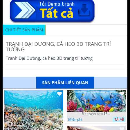
CHI TIẾT SẢN PHẨM
TRANH ĐẠI DƯƠNG, CÁ HEO 3D TRANG TRÍ
TƯỜNG
Tranh Đại Dương, cá heo 3D trang trí tường
SẢN PHẨM LIÊN QUAN
file tranh bep 13 9 2022 decor phong bep
Miễn phí
TẢI VỀ