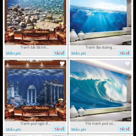
Tranh bãi đá trên biển đẹp độc đáo
Tranh đại dương 3D đẹp file psd
Miễn phí
Miễn phí
TẢI VỀ
TẢI VỀ
Tranh psd ngôi đền dưới đáy địa dương chất lượng cao
File tranh psd sóng thần
Miễn phí
Miễn phí
TẢI VỀ
TẢI VỀ