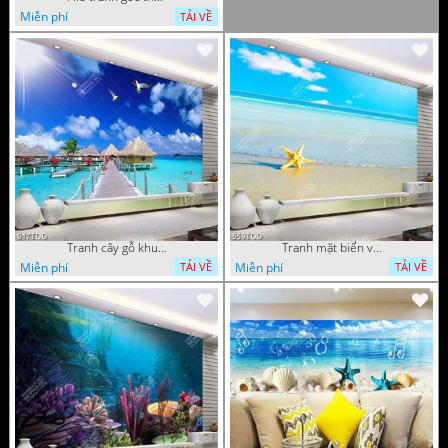
Miễn phí
TẢI VỀ
Tranh cây gỗ khu nghỉ dưỡng trên biển đẹp
Tranh mặt biển và sao biển chất lượng cao
Miễn phí
Miễn phí
TẢI VỀ
TẢI VỀ