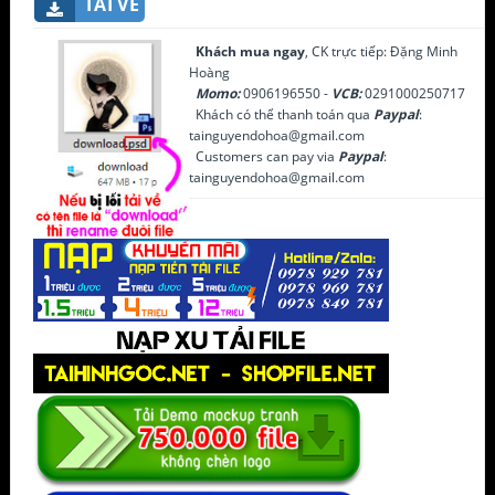
TẢI VỀ
Khách mua ngay
, CK trực tiếp: Đặng Minh
Hoàng
Momo:
0906196550 -
VCB:
0291000250717
Khách có thể thanh toán qua
Paypal
:
tainguyendohoa@gmail.com
Customers can pay via
Paypal
:
tainguyendohoa@gmail.com