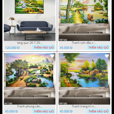
lang que 26 7 2022 van
Tranh sơn dầu con đường mòn bên dòng sông đẹp nhất
120.000 Đ
45.000 Đ
THÊM VÀO GIỎ
THÊM VÀO GIỎ
Tranh phong cảnh quê hương trang trí nội thất in uv
Tranh trang trí nội thất ngôi nhà mái lá bên dòng sông chất lượng cao
45.000 Đ
45.000 Đ
THÊM VÀO GIỎ
THÊM VÀO GIỎ