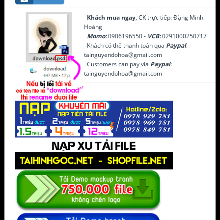
Khách mua ngay
, CK trực tiếp: Đặng Minh
Hoàng
Momo:
0906196550 -
VCB:
0291000250717
Khách có thể thanh toán qua
Paypal
:
tainguyendohoa@gmail.com
Customers can pay via
Paypal
:
tainguyendohoa@gmail.com