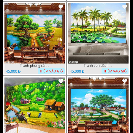
Tranh phong cảnh làng quê khi mùa lúa chín file gốc
Tranh sơn dầu hồ sen bên hàng dừa xanh trên con đường làng in uv
45.000 Đ
45.000 Đ
THÊM VÀO GIỎ
THÊM VÀO GIỎ