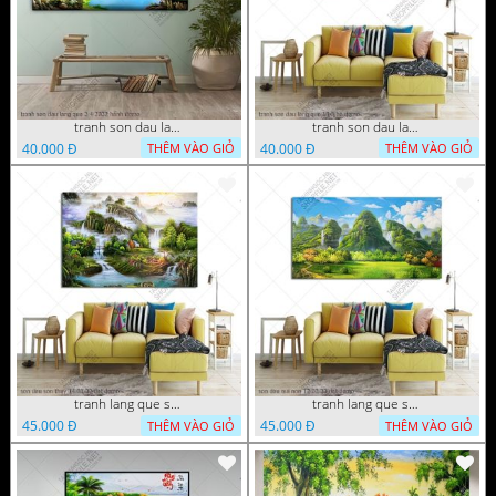
tranh son dau lang que 2 4 2022 hanh
tranh son dau lang que 18 3 ho
40.000 Đ
40.000 Đ
THÊM VÀO GIỎ
THÊM VÀO GIỎ
tranh lang que son dau son thuy 14 01 22 dat
tranh lang que son dau nui non 12 02 22 dat
45.000 Đ
45.000 Đ
THÊM VÀO GIỎ
THÊM VÀO GIỎ