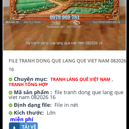
FILE TRANH DONG QUE LANG QUE VIET NAM 082026
16
Chuyên mục:
,
TRANH LÀNG QUÊ VIỆT NAM
TRANH TỔNG HỢP
Mã sản phẩm :
file tranh dong que lang que
viet nam 082026 16
Định dạng file:
File in nét
Kích thước:
Lớn
miễn phí
TẢI VỀ