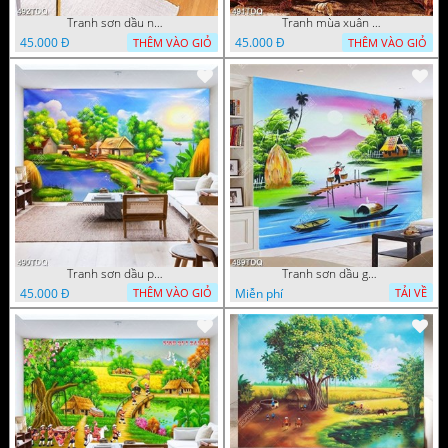
Tranh sơn dầu những cô thôn nữ đang thu hoạch lúa in uv
Tranh mùa xuân trên làng quê trang trí tường đẹp
45.000 Đ
45.000 Đ
THÊM VÀO GIỎ
THÊM VÀO GIỎ
Tranh sơn dầu phong cảnh quê xưa ngôi nhà lá
Tranh sơn dầu gắn tường ngôi nhà lá bên con sông nhỏ đẹp in kính
45.000 Đ
Miễn phí
THÊM VÀO GIỎ
TẢI VỀ