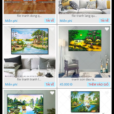
file tranh dong que lang que viet nam 082026 16
file tranh lang que nong thon 10012023 quyen
Miễn phí
Miễn phí
TẢI VỀ
TẢI VỀ
file tranh tranh lang que cung cau doi treo tuong
tranh son dau lang que dep 05 01 2022 duyen
Miễn phí
45.000 Đ
TẢI VỀ
THÊM VÀO GIỎ