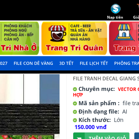
Nạp tiền
Giỏ
2027
FILE CON DÊ VÀNG
3D TẾT
FILE LỊCH TẾT
PHÔNG TRA
FILE TRANH DECAL GIANG S
Chuyên mục:
VECTOR 
HỢP
Mã sản phẩm :
file t
Định dạng file:
AI
Kích thước:
Lớn
150.000 vnđ
THÊM VÀO GIỎ