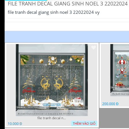
FILE TRANH DECAL GIANG SINH NOEL 3 22022024
file tranh decal giang sinh noel 3 22022024 vy
200.000 Đ
file tranh decal noel huou nai cay thong giang sinh 28112024 h
10.000 Đ
THÊM VÀO GIỎ