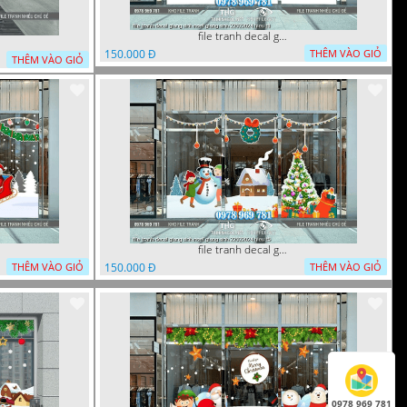
file tranh decal giang sinh noel giang sinh 22022024 hieu t1
150.000 Đ
THÊM VÀO GIỎ
THÊM VÀO GIỎ
file tranh decal giang sinh noel giang sinh 22022024 hieu t5
150.000 Đ
THÊM VÀO GIỎ
THÊM VÀO GIỎ
0978 969 781