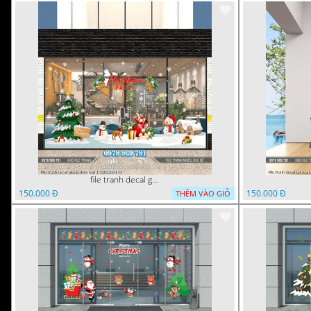
file tranh decal giang sinh noel 1 22022024 vy
150.000 Đ
150.000 Đ
THÊM VÀO GIỎ