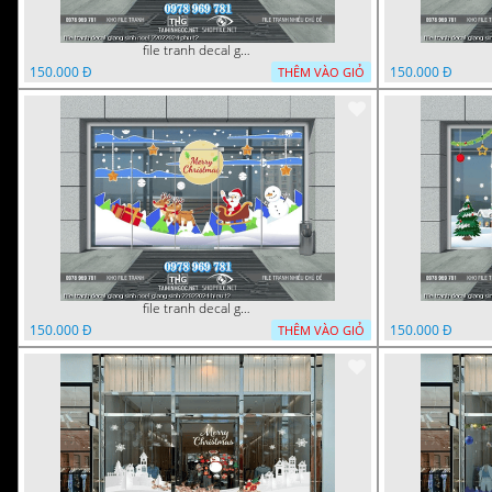
file tranh decal giang sinh noel 22022024 phu t2
150.000 Đ
150.000 Đ
THÊM VÀO GIỎ
file tranh decal giang sinh noel giang sinh 22022024 hieu t2
150.000 Đ
150.000 Đ
THÊM VÀO GIỎ