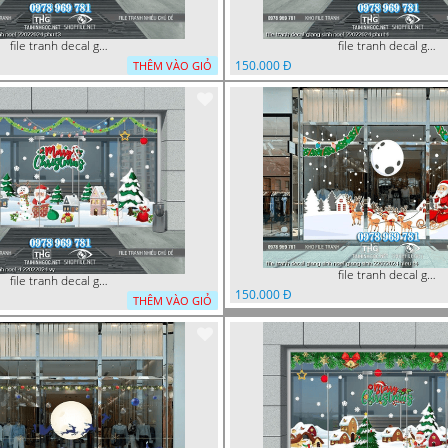
file tranh decal giang sinh noel 22022024 phu t3
file tranh decal giang sinh noel 22022024 phu t4
150.000 Đ
THÊM VÀO GIỎ
file tranh decal giang sinh noel giang sinh 22022024 hieu t4
file tranh decal giang sinh noel 4 22022024 vy
150.000 Đ
THÊM VÀO GIỎ