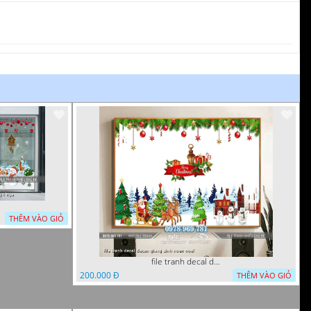
THÊM VÀO GIỎ
file tranh decal decan giang sinh noen noel
200.000 Đ
THÊM VÀO GIỎ