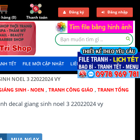
Đăng ký
Đăng nhập
 hàng (
0
)
Thanh toán
NH TẾT
FILE MỚI CẬP NHẬT
LIÊN HỆ
TẢI DEMO
INH NOEL 3 22022024 VY
,
,
GIÁNG SINH - NOEN
TRANH CÔNG GIÁO
TRANH TỔNG
ranh decal giang sinh noel 3 22022024 vy
MUA NGAY