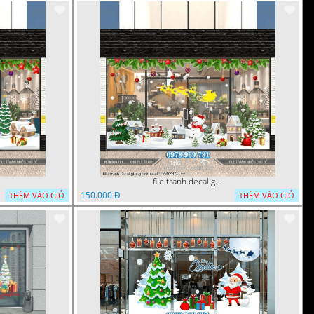
file tranh decal giang sinh noel 3 22022024 vy
150.000 Đ
THÊM VÀO GIỎ
THÊM VÀO GIỎ