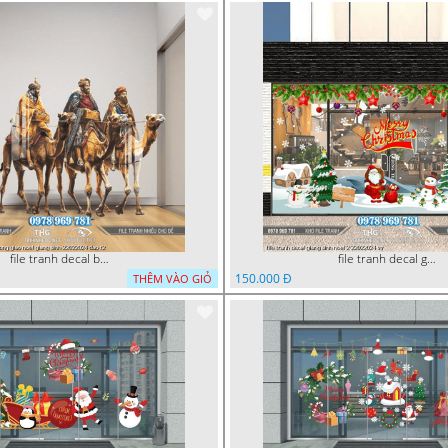
file tranh decal ba vua cong giao noel giang sinh 22022024 dao t2
file tranh decal giang sinh noel 2 22022024 vy
150.000 Đ
THÊM VÀO GIỎ