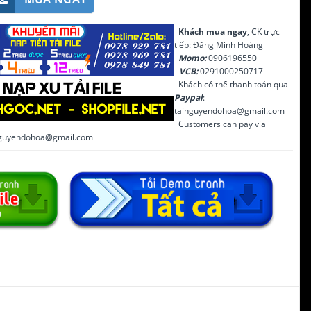
Khách mua ngay
, CK trực
tiếp: Đặng Minh Hoàng
Momo:
0906196550
-
VCB:
0291000250717
Khách có thể thanh toán qua
Paypal
:
tainguyendohoa@gmail.com
Customers can pay via
inguyendohoa@gmail.com