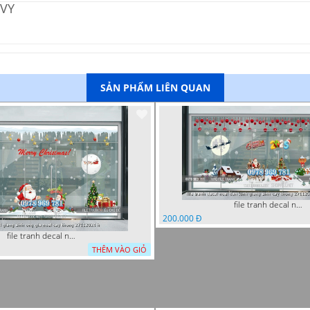
 VY
SẢN PHẨM LIÊN QUAN
file tranh decal noel dan kinh giang sinh cay thong 27112024 nga
200.000 Đ
file tranh decal noel giang sinh ong gia noel cay thong 27112024 h
THÊM VÀO GIỎ