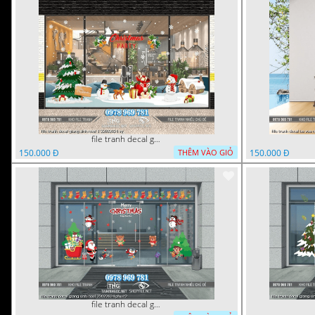
file tranh decal giang sinh noel 1 22022024 vy
150.000 Đ
150.000 Đ
THÊM VÀO GIỎ
file tranh decal giang sinh noel 22022024 phu t2