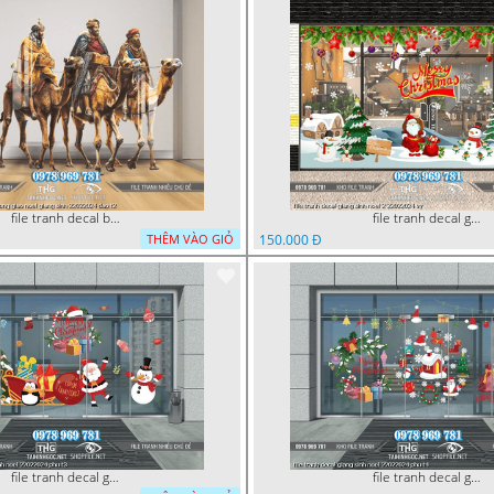
file tranh decal ba vua cong giao noel giang sinh 22022024 dao t2
file tranh decal giang sinh noel 2 22022024 vy
150.000 Đ
THÊM VÀO GIỎ
file tranh decal giang sinh noel 22022024 phu t3
file tranh decal giang sinh noel 22022024 phu t4