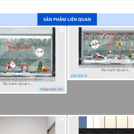
SẢN PHẨM LIÊN QUAN
file tranh decal noel dan kinh giang sinh cay thong 27112024 nga
200.000 Đ
file tranh decal noel giang sinh ong gia noel cay thong 27112024 h
THÊM VÀO GIỎ