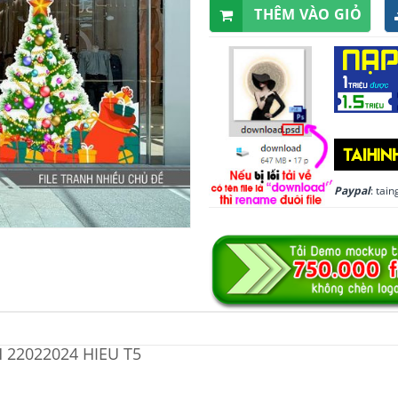
THÊM VÀO GIỎ
Paypal
: ta
 22022024 HIEU T5