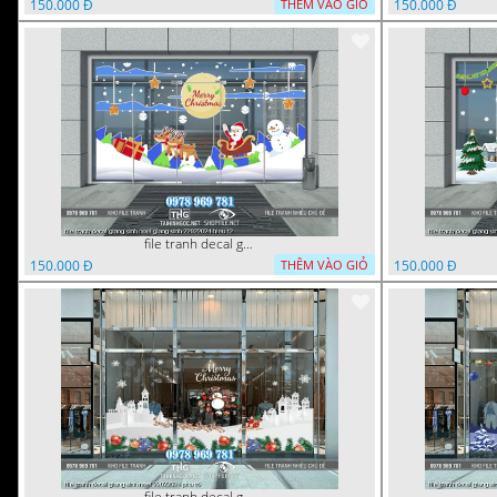
150.000 Đ
150.000 Đ
THÊM VÀO GIỎ
file tranh decal giang sinh noel giang sinh 22022024 hieu t2
150.000 Đ
150.000 Đ
THÊM VÀO GIỎ
file tranh decal giang sinh noel 22022024 phu t6