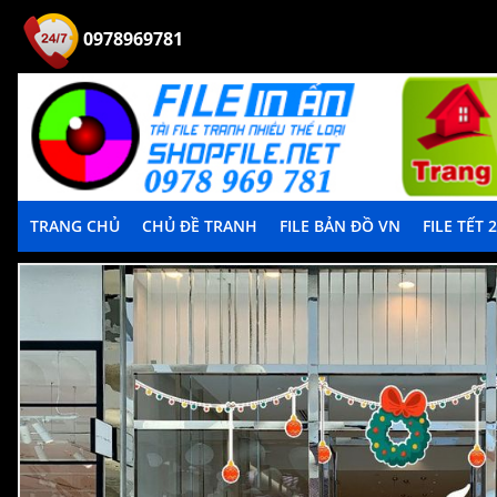
0978969781
TRANG CHỦ
CHỦ ĐỀ TRANH
FILE BẢN ĐỒ VN
FILE TẾT 