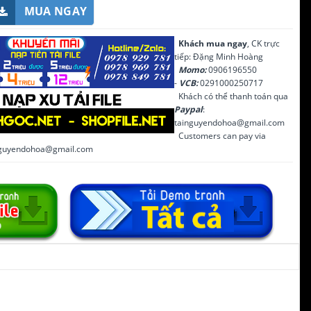
MUA NGAY
Khách mua ngay
, CK trực
tiếp: Đặng Minh Hoàng
Momo:
0906196550
-
VCB:
0291000250717
Khách có thể thanh toán qua
Paypal
:
tainguyendohoa@gmail.com
Customers can pay via
inguyendohoa@gmail.com