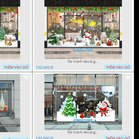
file tranh decal giang sinh noel 3 22022024 vy
150.000 Đ
THÊM VÀO GIỎ
THÊM VÀO GIỎ
file tranh decal giang sinh noel giang sinh 22022024 hieu t1
150.000 Đ
THÊM VÀO GIỎ