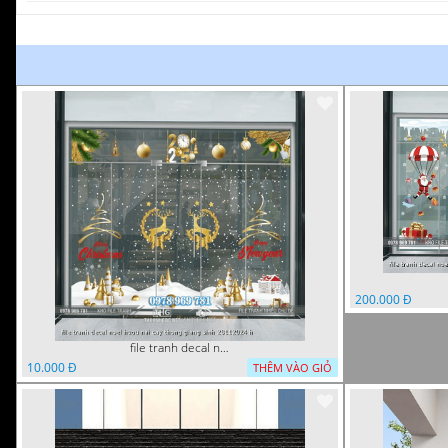
200.000 Đ
file tranh decal noel huou nai cay thong giang sinh 28112024 h
10.000 Đ
THÊM VÀO GIỎ