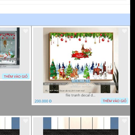
THÊM VÀO GIỎ
file tranh decal decan giang sinh noen noel
200.000 Đ
THÊM VÀO GIỎ