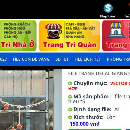
Nạp tiền
Giỏ
2027
FILE CON DÊ VÀNG
3D TẾT
FILE LỊCH TẾT
PHÔNG TRA
FILE TRANH DECAL GIANG 
Chuyên mục:
VECTOR 
HỢP
Mã sản phẩm :
file t
hieu t5
Định dạng file:
AI
Kích thước:
Lớn
150.000 vnđ