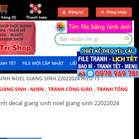
Đăng ký
Đăng nhập
 hàng (
0
)
Thanh toán
NH TẾT
FILE MỚI CẬP NHẬT
LIÊN HỆ
TẢI DEMO
SINH NOEL GIANG SINH 22022024 HIEU T5
,
,
GIÁNG SINH - NOEN
TRANH CÔNG GIÁO
TRANH TỔNG
ranh decal giang sinh noel giang sinh 22022024