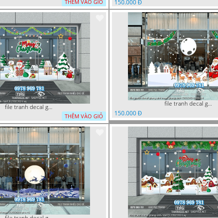
150.000 Đ
THÊM VÀO GIỎ
file tranh decal giang sinh noel giang sinh 22022024 hieu t4
file tranh decal giang sinh noel 4 22022024 vy
150.000 Đ
THÊM VÀO GIỎ
file tranh decal giang sinh noel 22022024 phu t5