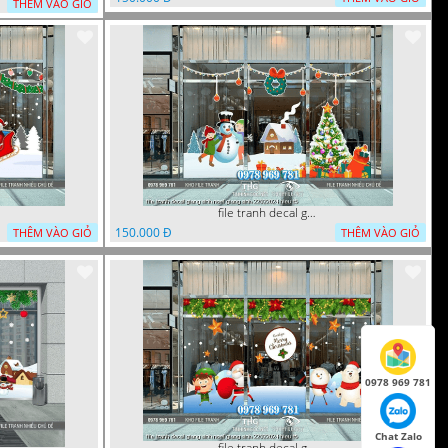
THÊM VÀO GIỎ
file tranh decal giang sinh noel giang sinh 22022024 hieu t5
150.000 Đ
THÊM VÀO GIỎ
THÊM VÀO GIỎ
0978 969 781
Chat Zalo
file tranh decal giang sinh noel giang sinh 22022024 hieu t6