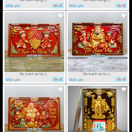
Miễn phí
Miễn phí
TẢI VỀ
TẢI VỀ
file tranh tai loc tet cay kim tien phuc loc tho than tai di lac 082026 28
file tranh tai loc tet cay kim tien phuc loc tho than tai di lac 082026 20
Miễn phí
Miễn phí
TẢI VỀ
TẢI VỀ