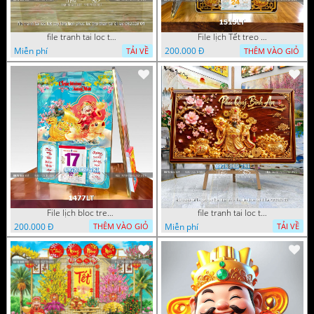
file tranh tai loc tet cay kim tien phuc loc tho than tai di lac 082026 04
File lịch Tết treo tường di lặc vàng gold 1515LT
Miễn phí
200.000 Đ
TẢI VỀ
THÊM VÀO GIỎ
File lịch bloc treo tường thần tài cưỡi cá chép thuận buồm xuôi gió 1477LT
file tranh tai loc tet cay kim tien phuc loc tho than tai di lac 072026 39
200.000 Đ
Miễn phí
THÊM VÀO GIỎ
TẢI VỀ