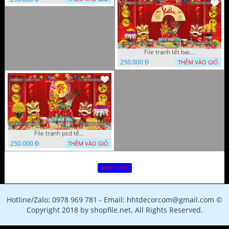
File tranh tết background phông chụp hình tết tất niên 1119VTT
250.000 Đ
THÊM VÀO GIỎ
File tranh psd tết phông nền background tết 1116VTT
250.000 Đ
THÊM VÀO GIỎ
XEM THÊM
Hotline/Zalo: 0978 969 781 - Email: hhtdecorcom@gmail.com ©
Copyright 2018 by shopfile.net. All Rights Reserved.