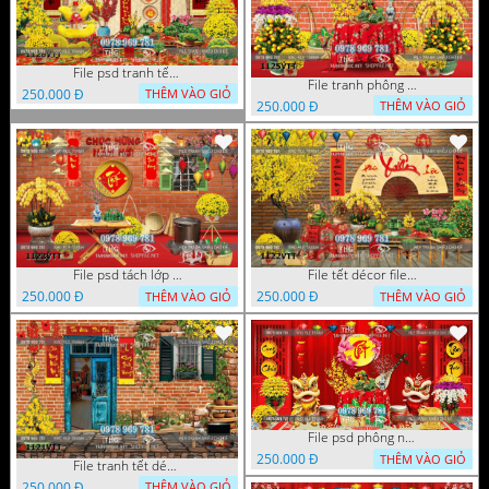
File psd tranh tết năm mới phông nền chụp hình tết décor 1126VTT
File tranh phông chụp hình tết file background tranh tết 1125VTT
250.000 Đ
THÊM VÀO GIỎ
250.000 Đ
THÊM VÀO GIỎ
File psd tách lớp tranh tết phông nền background trang trí 1123VTT
File tết décor file tranh background chụp hình tết 1122VTT
250.000 Đ
250.000 Đ
THÊM VÀO GIỎ
THÊM VÀO GIỎ
File psd phông nền trang trí tết background chụp hình tết 1120VTT
250.000 Đ
THÊM VÀO GIỎ
File tranh tết décor trang trí quán cà phê 1121VTT
250.000 Đ
THÊM VÀO GIỎ