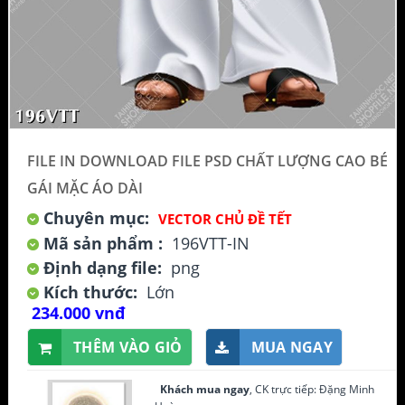
FILE IN DOWNLOAD FILE PSD CHẤT LƯỢNG CAO BÉ
GÁI MẶC ÁO DÀI
Chuyên mục:
VECTOR CHỦ ĐỀ TẾT
Mã sản phẩm :
196VTT-IN
Định dạng file:
png
Kích thước:
Lớn
234.000 vnđ
THÊM VÀO GIỎ
MUA NGAY
Khách mua ngay
, CK trực tiếp: Đặng Minh