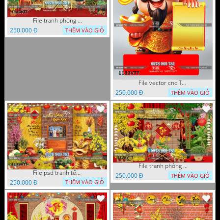
File tranh phông nền background tết chụp hình chụp ảnh tết thần tài mai đào xuân 1143VTT
250.000 Đ
THÊM VÀO GIỎ
File vector cnc Tết thần tài lịch tài lộc cầm vàng tết 1133VTT
250.000 Đ
THÊM VÀO GIỎ
File tranh phông nền background décor tết 1128VTT
File psd tranh tết năm mới background phông nền tết mai đào bánh tét 1129VTT
250.000 Đ
THÊM VÀO GIỎ
250.000 Đ
THÊM VÀO GIỎ