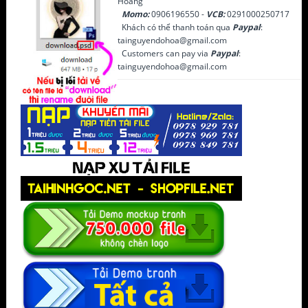
Hoàng
Momo:
0906196550 -
VCB:
0291000250717
Khách có thể thanh toán qua
Paypal
:
tainguyendohoa@gmail.com
Customers can pay via
Paypal
:
tainguyendohoa@gmail.com