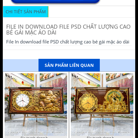
CHI TIẾT SẢN PHẨM
FILE IN DOWNLOAD FILE PSD CHẤT LƯỢNG CAO
BÉ GÁI MẶC ÁO DÀI
File In download file PSD chất lượng cao bé gái mặc áo dài
SẢN PHẨM LIÊN QUAN
file tranh dong ho tai loc tet cay kim tien phuc loc tho than tai di lac 072026 93
file tranh dong ho tai loc tet cay kim tien phuc loc tho than tai di lac 072026 70