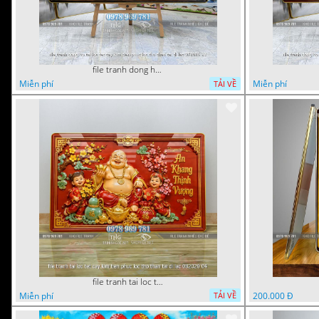
file tranh dong ho tai loc tet cay kim tien phuc loc tho than tai di lac 072026 93
Miễn phí
Miễn phí
TẢI VỀ
file tranh tai loc tet cay kim tien phuc loc tho than tai di lac 082026 04
Miễn phí
200.000 Đ
TẢI VỀ