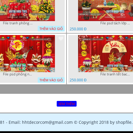
File tranh phông chụp hình tết file background tranh tết 1125VTT
File psd tách lớp tranh tết phông nền background trang trí 1123VTT
250.000 Đ
THÊM VÀO GIỎ
File psd phông nền trang trí tết background chụp hình tết 1120VTT
File tranh tết background phông chụp hình tết tất niên 1119VTT
250.000 Đ
THÊM VÀO GIỎ
XEM THÊM
781 - Email: hhtdecorcom@gmail.com © Copyright 2018 by shopfile.n