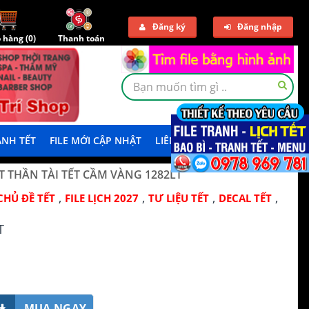
Đăng ký
Đăng nhập
 hàng (
0
)
Thanh toán
NH TẾT
FILE MỚI CẬP NHẬT
LIÊN HỆ
TẢI DEMO
ẾT THẦN TÀI TẾT CẦM VÀNG 1282LT
,
,
,
,
CHỦ ĐỀ TẾT
FILE LỊCH 2027
TƯ LIỆU TẾT
DECAL TẾT
T
MUA NGAY