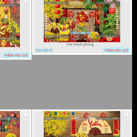
File tranh phông nền background décor tết 1128VTT
250.000 Đ
THÊM VÀO GIỎ
THÊM VÀO GIỎ