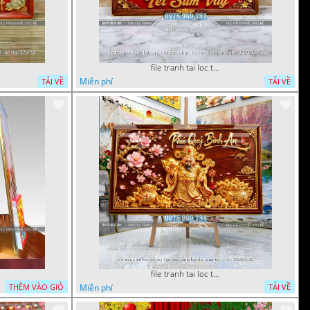
file tranh tai loc tet cay kim tien phuc loc tho than tai di lac 082026 20
Miễn phí
TẢI VỀ
TẢI VỀ
file tranh tai loc tet cay kim tien phuc loc tho than tai di lac 072026 39
Miễn phí
THÊM VÀO GIỎ
TẢI VỀ