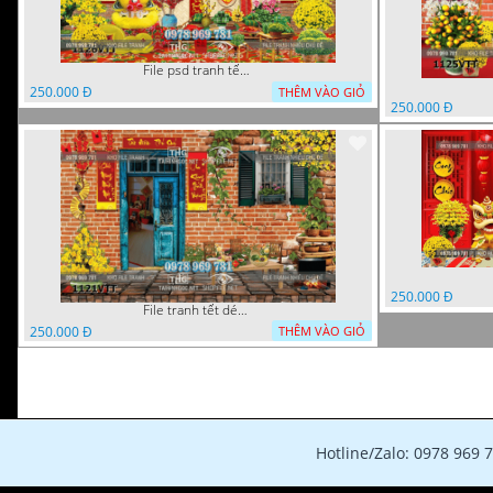
File psd tranh tết năm mới phông nền chụp hình tết décor 1126VTT
250.000 Đ
THÊM VÀO GIỎ
250.000 Đ
250.000 Đ
File tranh tết décor trang trí quán cà phê 1121VTT
250.000 Đ
THÊM VÀO GIỎ
Hotline/Zalo: 0978 969 