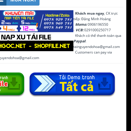
Khách mua ngay
, CK trực
tiếp: Đặng Minh Hoàng
Momo:
0906196550
-
VCB:
0291000250717
Khách có thể thanh toán qua
Paypal
:
tainguyendohoa@gmail.com
Customers can pay via
inguyendohoa@gmail.com