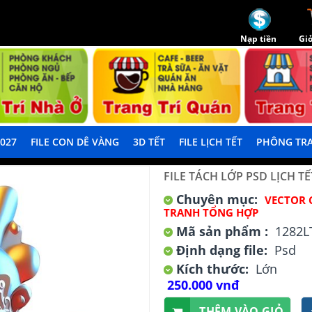
Nạp tiền
Giỏ
2027
FILE CON DÊ VÀNG
3D TẾT
FILE LỊCH TẾT
PHÔNG TRA
FILE TÁCH LỚP PSD LỊCH T
Chuyên mục:
VECTOR 
TRANH TỔNG HỢP
Mã sản phẩm :
1282L
Định dạng file:
Psd
Kích thước:
Lớn
250.000 vnđ
THÊM VÀO GIỎ