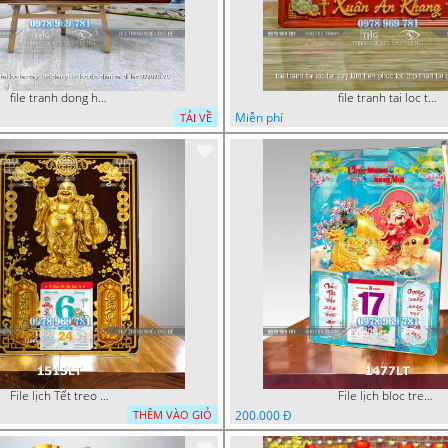
file tranh dong ho tai loc tet cay kim tien phuc loc tho than tai di lac 072026 70
file tranh tai loc tet cay kim tien phuc loc tho than tai di lac 082026 28
Miễn phí
TẢI VỀ
File lịch Tết treo tường di lặc vàng gold 1515LT
File lịch bloc treo tường thần tài cưỡi cá chép thuận buồm xuôi gió 1477LT
200.000 Đ
THÊM VÀO GIỎ