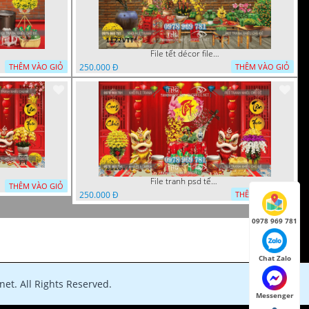
File tết décor file tranh background chụp hình tết 1122VTT
250.000 Đ
THÊM VÀO GIỎ
THÊM VÀO GIỎ
File tranh psd tết phông nền background tết 1116VTT
THÊM VÀO GIỎ
250.000 Đ
THÊM VÀO GIỎ
0978 969 781
Chat Zalo
et. All Rights Reserved.
Messenger