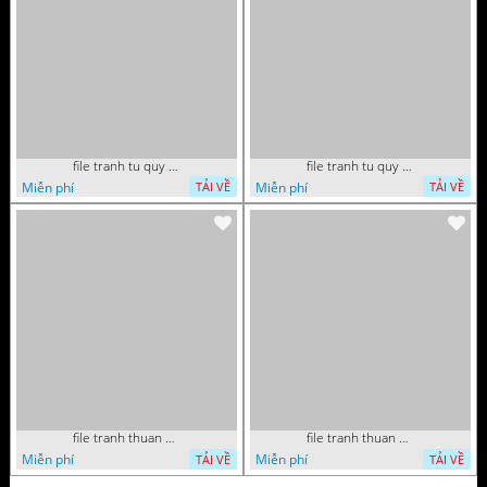
file tranh tu quy tung hac dai bang ho rong phuong 082026 21
file tranh tu quy tung hac dai bang ho rong phuong 082026 15
Miễn phí
Miễn phí
TẢI VỀ
TẢI VỀ
file tranh thuan buom xuoi gio phong thuy 082026 22
file tranh thuan buom xuoi gio phong thuy 082026 06
Miễn phí
Miễn phí
TẢI VỀ
TẢI VỀ