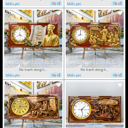
Miễn phí
Miễn phí
TẢI VỀ
TẢI VỀ
file tranh dong ho tri an thay co ngay nha giao viet nam 20 thang 11 072026 54
file tranh dong ho tri an thay co ngay nha giao viet nam 20 thang 11 072026 39
Miễn phí
Miễn phí
TẢI VỀ
TẢI VỀ