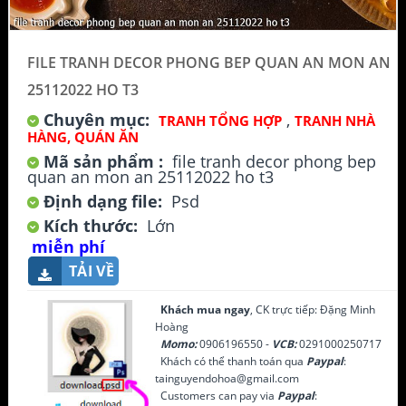
FILE TRANH DECOR PHONG BEP QUAN AN MON AN
25112022 HO T3
Chuyên mục:
,
TRANH TỔNG HỢP
TRANH NHÀ
HÀNG, QUÁN ĂN
Mã sản phẩm :
file tranh decor phong bep
quan an mon an 25112022 ho t3
Định dạng file:
Psd
Kích thước:
Lớn
miễn phí
TẢI VỀ
Khách mua ngay
, CK trực tiếp: Đặng Minh
Hoàng
Momo:
0906196550 -
VCB:
0291000250717
Khách có thể thanh toán qua
Paypal
:
tainguyendohoa@gmail.com
Customers can pay via
Paypal
: