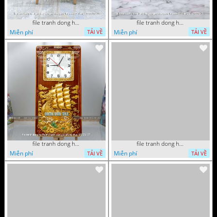
file tranh dong ho tri an thay co ngay nha giao viet nam 20 thang 11 072026 16
file tranh dong ho tri an thay co ngay nha giao viet nam 20 thang 11 072026 01
Miễn phí
Miễn phí
TẢI VỀ
TẢI VỀ
file tranh dong ho thuan buom xuoi gio phong thuy 072026 27
file tranh dong ho thuan buom xuoi gio phong thuy 072026 12
Miễn phí
Miễn phí
TẢI VỀ
TẢI VỀ