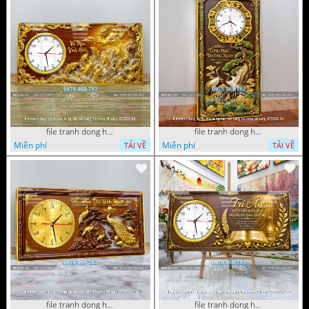
file tranh dong ho tu quy tung hac dai bang ho rong phuong 072026 49
file tranh dong ho tu quy tung hac dai bang ho rong phuong 072026 34
Miễn phí
Miễn phí
TẢI VỀ
TẢI VỀ
file tranh dong ho tu quy tung hac dai bang ho rong phuong 072026 11
file tranh dong ho tri an thay co ngay nha giao viet nam 20 thang 11 072026 77