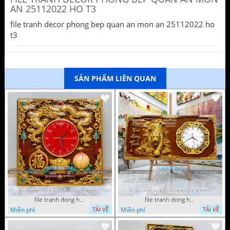
AN 25112022 HO T3
file tranh decor phong bep quan an mon an 25112022 ho
t3
SẢN PHẨM LIÊN QUAN
file tranh dong ho tu quy tung hac dai bang ho rong phuong 072026 93
file tranh dong ho tu quy tung hac dai bang ho rong phuong 072026 78
Miễn phí
Miễn phí
TẢI VỀ
TẢI VỀ