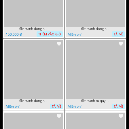
file tranh dong ho thu phap tri an cong on cha me to tien gia dinh 072026 09
file tranh dong ho tai loc tet cay kim tien phuc loc tho than tai di lac 072026 93
150.000 Đ
Miễn phí
THÊM VÀO GIỎ
TẢI VỀ
file tranh dong ho tai loc tet cay kim tien phuc loc tho than tai di lac 072026 70
file tranh tu quy tung hac dai bang ho rong phuong 082026 37
Miễn phí
Miễn phí
TẢI VỀ
TẢI VỀ