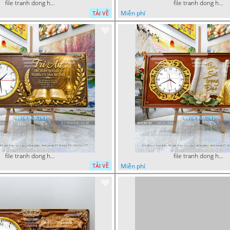
file tranh dong ho tu quy tung hac dai bang ho rong phuong 072026 78
file tranh dong ho tu quy tung hac dai bang ho rong phuong 072026 49
Miễn phí
TẢI VỀ
file tranh dong ho tri an thay co ngay nha giao viet nam 20 thang 11 072026 77
file tranh dong ho tri an thay co ngay nha giao viet nam 20 thang 11 072026 54
Miễn phí
TẢI VỀ