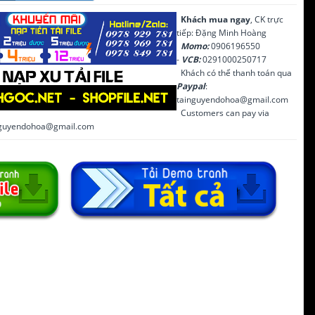
Khách mua ngay
, CK trực
tiếp: Đặng Minh Hoàng
Momo:
0906196550
-
VCB:
0291000250717
Khách có thể thanh toán qua
Paypal
:
tainguyendohoa@gmail.com
Customers can pay via
inguyendohoa@gmail.com