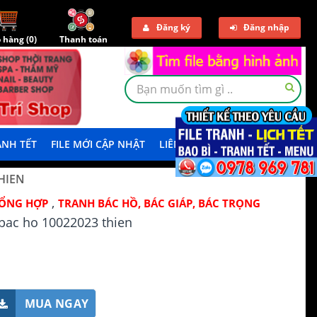
Đăng ký
Đăng nhập
 hàng (
0
)
Thanh toán
NH TẾT
FILE MỚI CẬP NHẬT
LIÊN HỆ
TẢI DEMO
HIEN
,
TỔNG HỢP
TRANH BÁC HỒ, BÁC GIÁP, BÁC TRỌNG
bac ho 10022023 thien
MUA NGAY