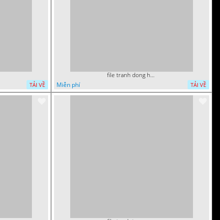
file tranh dong ho thuan buom xuoi gio phong thuy 072026 12
Miễn phí
TẢI VỀ
TẢI VỀ