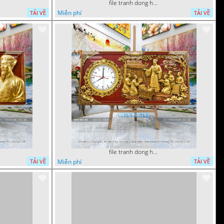
file tranh dong ho tu quy tung hac dai bang ho rong phuong 072026 34
Miễn phí
TẢI VỀ
TẢI VỀ
file tranh dong ho tri an thay co ngay nha giao viet nam 20 thang 11 072026 39
Miễn phí
TẢI VỀ
TẢI VỀ