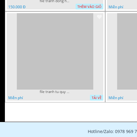
file tranh dong ho thu phap tri an cong on cha me to tien gia dinh 072026 09
150.000 Đ
Miễn phí
THÊM VÀO GIỎ
file tranh tu quy tung hac dai bang ho rong phuong 082026 21
Miễn phí
Miễn phí
TẢI VỀ
Hotline/Zalo: 0978 969 