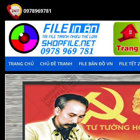
0978969781
TRANG CHỦ
CHỦ ĐỀ TRANH
FILE BẢN ĐỒ VN
FILE TẾT 