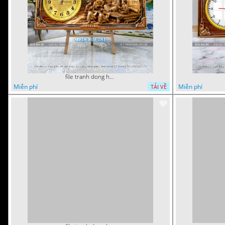
file tranh dong ho tri an thay co ngay nha giao viet nam 20 thang 11 072026 16
Miễn phí
Miễn phí
TẢI VỀ