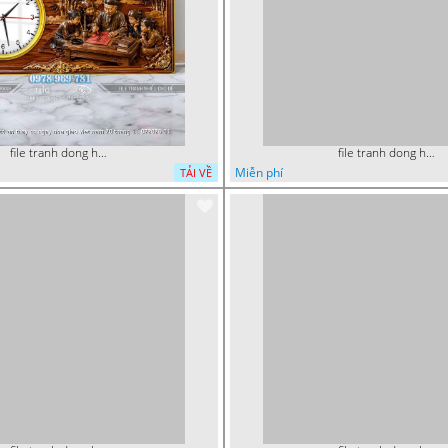
file tranh dong ho tri an thay co ngay nha giao viet nam 20 thang 11 072026 01
file tranh dong ho thuan buom xuoi gio phong thuy 072026 27
Miễn phí
TẢI VỀ