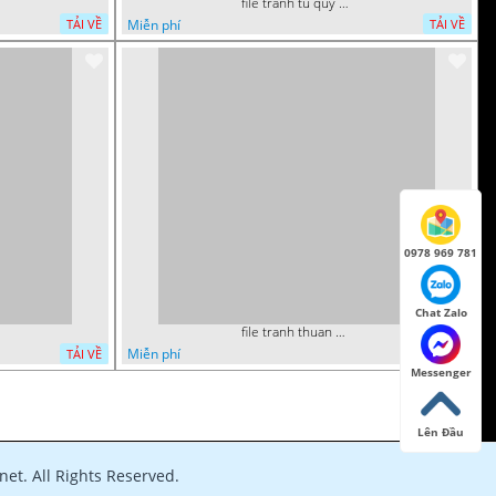
file tranh tu quy tung hac dai bang ho rong phuong 082026 37
Miễn phí
TẢI VỀ
TẢI VỀ
0978 969 781
Chat Zalo
file tranh thuan buom xuoi gio phong thuy 082026 06
Miễn phí
TẢI VỀ
TẢI VỀ
Messenger
Lên Đầu
et. All Rights Reserved.