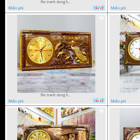
file tranh dong ho tu quy tung hac dai bang ho rong phuong 072026 93
Miễn phí
Miễn phí
TẢI VỀ
file tranh dong ho tu quy tung hac dai bang ho rong phuong 072026 11
Miễn phí
Miễn phí
TẢI VỀ