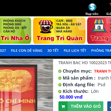
Nạp tiền
Giỏ
2027
FILE CON DÊ VÀNG
3D TẾT
FILE LỊCH TẾT
PHÔNG TRA
TRANH BAC HO 10022023 T
Chuyên mục:
TRANH 
Mã sản phẩm :
tranh 
Định dạng file:
Psd
Kích thước:
Lớn
50.000 vnđ
THÊM VÀO GIỎ