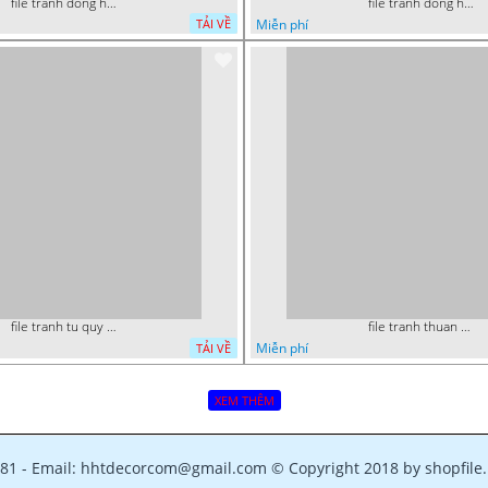
file tranh dong ho tai loc tet cay kim tien phuc loc tho than tai di lac 072026 93
file tranh dong ho tai loc tet cay kim tien phuc loc tho than tai di lac 072026 70
Miễn phí
TẢI VỀ
file tranh tu quy tung hac dai bang ho rong phuong 082026 15
file tranh thuan buom xuoi gio phong thuy 082026 22
Miễn phí
TẢI VỀ
XEM THÊM
781 - Email: hhtdecorcom@gmail.com © Copyright 2018 by shopfile.n