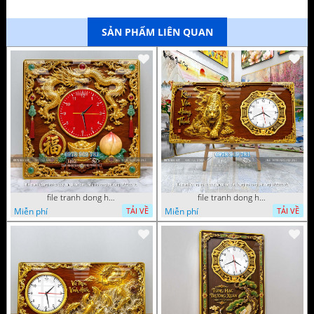
SẢN PHẨM LIÊN QUAN
file tranh dong ho tu quy tung hac dai bang ho rong phuong 072026 93
file tranh dong ho tu quy tung hac dai bang ho rong phuong 072026 78
Miễn phí
Miễn phí
TẢI VỀ
TẢI VỀ