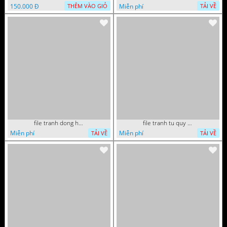
150.000 Đ
Miễn phí
THÊM VÀO GIỎ
TẢI VỀ
file tranh dong ho tai loc tet cay kim tien phuc loc tho than tai di lac 072026 70
file tranh tu quy tung hac dai bang ho rong phuong 082026 37
Miễn phí
Miễn phí
TẢI VỀ
TẢI VỀ