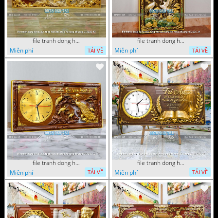
file tranh dong ho tu quy tung hac dai bang ho rong phuong 072026 49
file tranh dong ho tu quy tung hac dai bang ho rong phuong 072026 34
Miễn phí
Miễn phí
TẢI VỀ
TẢI VỀ
file tranh dong ho tu quy tung hac dai bang ho rong phuong 072026 11
file tranh dong ho tri an thay co ngay nha giao viet nam 20 thang 11 072026 77
Miễn phí
Miễn phí
TẢI VỀ
TẢI VỀ