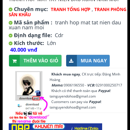
Chuyên mục:
,
TRANH TỔNG HỢP
TRANH PHÔNG
SÂN KHẤU
Mã sản phẩm :
tranh hop mat tat nien dau
xuan nam moi
Định dạng file:
Cdr
Kích thước:
Lớn
40.000 vnđ
THÊM VÀO GIỎ
MUA NGAY
Khách mua ngay
, CK trực tiếp: Đặng Minh
Hoàng
Momo:
0906196550 -
VCB:
0291000250717
Khách có thể thanh toán qua
Paypal
:
tainguyendohoa@gmail.com
Customers can pay via
Paypal
:
tainguyendohoa@gmail.com