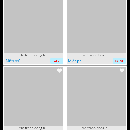
file tranh dong ho thuan buom xuoi gio phong thuy 072026 27
file tranh dong ho thuan buom xuoi gio phong thuy 072026 12
Miễn phí
Miễn phí
TẢI VỀ
TẢI VỀ
file tranh dong ho thu phap tri an cong on cha me to tien gia dinh 072026 09
file tranh dong ho tai loc tet cay kim tien phuc loc tho than tai di lac 072026 93