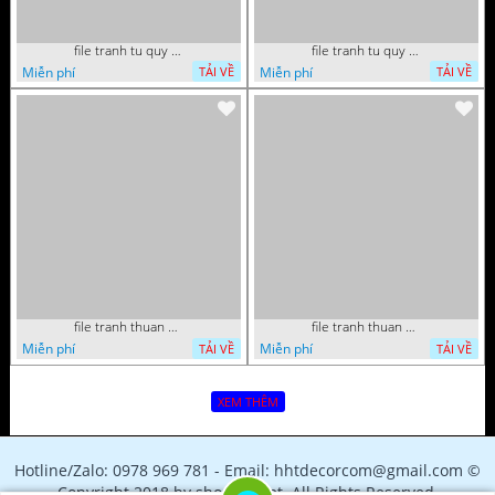
file tranh tu quy tung hac dai bang ho rong phuong 082026 21
file tranh tu quy tung hac dai bang ho rong phuong 082026 15
Miễn phí
Miễn phí
TẢI VỀ
TẢI VỀ
file tranh thuan buom xuoi gio phong thuy 082026 22
file tranh thuan buom xuoi gio phong thuy 082026 06
Miễn phí
Miễn phí
TẢI VỀ
TẢI VỀ
XEM THÊM
Hotline/Zalo: 0978 969 781 - Email: hhtdecorcom@gmail.com ©
Copyright 2018 by shopfile.net. All Rights Reserved.