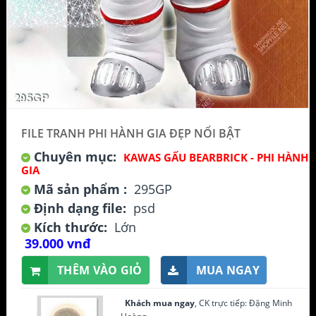
FILE TRANH PHI HÀNH GIA ĐẸP NỔI BẬT
Chuyên mục:
KAWAS GẤU BEARBRICK - PHI HÀNH
GIA
Mã sản phẩm :
295GP
Định dạng file:
psd
Kích thước:
Lớn
39.000 vnđ
THÊM VÀO GIỎ
MUA NGAY
Khách mua ngay
, CK trực tiếp: Đặng Minh