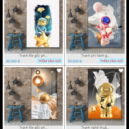
Tranh file gốc phi hành gia chất lượng cao
Tranh phi hành gia đẹp ấn tượng file gốc
39.000 Đ
39.000 Đ
THÊM VÀO GIỎ
THÊM VÀO GIỎ
Tranh file gốc phi hành gia chất lượng cao
Tranh nghệ thuật phi hành gia trang trí tường nhà