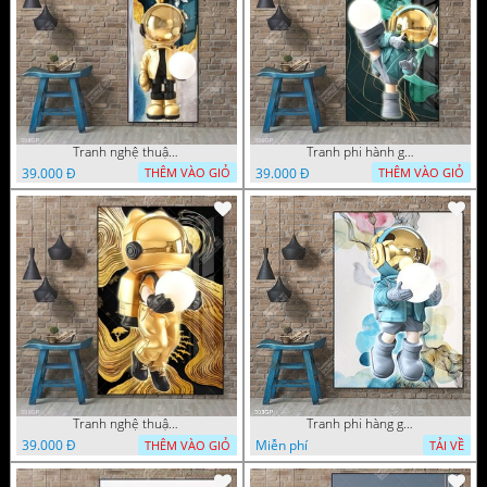
Tranh nghệ thuật phi hành gia trang trí tường nhà
Tranh phi hành gia decor trang trí tường
39.000 Đ
39.000 Đ
THÊM VÀO GIỎ
THÊM VÀO GIỎ
Tranh nghệ thuật phi hành gia trang trí tường nhà
Tranh phi hàng gia đẹp ấn tượng file gốc
39.000 Đ
Miễn phí
THÊM VÀO GIỎ
TẢI VỀ