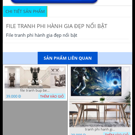
CHI TIẾT SẢN PHẨM
FILE TRANH PHI HÀNH GIA ĐẸP NỔI BẬT
File tranh phi hành gia đẹp nổi bật
SẢN PHẨM LIÊN QUAN
file tranh bup be x bi an cah tan nghe thuat decor 5
39.000 Đ
THÊM VÀO GIỎ
tranh phi hanh gia file tranh vu tru phi hanh gia 19122022 thien
THÊM VÀO GIỎ