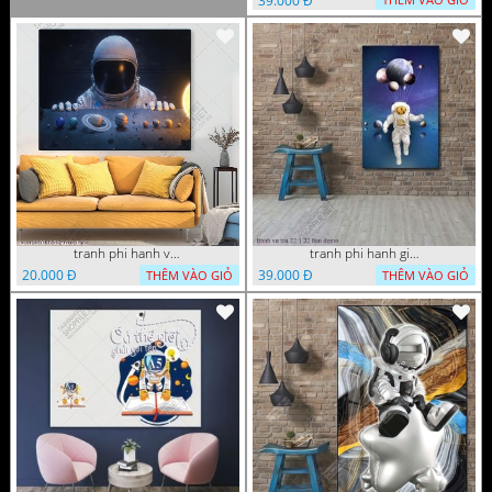
39.000 Đ
tranh phi hanh vu tru 05 09 10 22 vuong
tranh phi hanh gia vu tru 22 1 22 tien
20.000 Đ
39.000 Đ
THÊM VÀO GIỎ
THÊM VÀO GIỎ