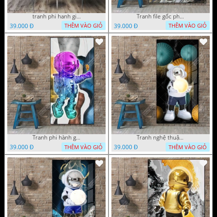
tranh phi hanh gia ao 16 6 2022 hanh
Tranh file gốc phi hành gia chất lượng cao
39.000 Đ
39.000 Đ
THÊM VÀO GIỎ
THÊM VÀO GIỎ
Tranh phi hành gia decor trang trí tường
Tranh nghệ thuật phi hành gia trang trí tường nhà
39.000 Đ
39.000 Đ
THÊM VÀO GIỎ
THÊM VÀO GIỎ