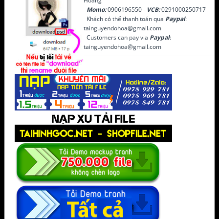
Hoàng
Momo:
0906196550 -
VCB:
0291000250717
Khách có thể thanh toán qua
Paypal
:
tainguyendohoa@gmail.com
Customers can pay via
Paypal
:
tainguyendohoa@gmail.com