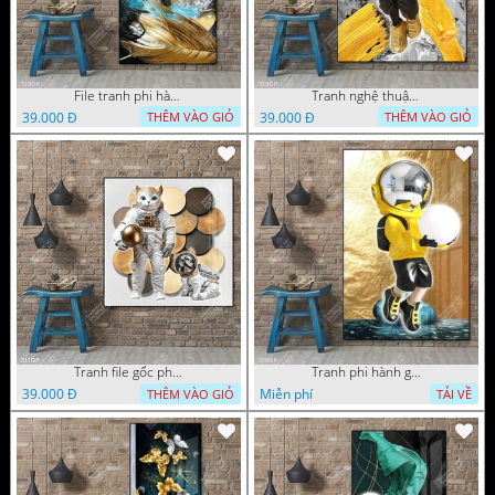
File tranh phi hành gia đẹp nổi bật
Tranh nghệ thuật phi hành gia trang trí tường nhà
39.000 Đ
39.000 Đ
THÊM VÀO GIỎ
THÊM VÀO GIỎ
Tranh file gốc phi hành gia chất lượng cao
Tranh phi hành gia decor trang trí tường nhà
39.000 Đ
Miễn phí
THÊM VÀO GIỎ
TẢI VỀ