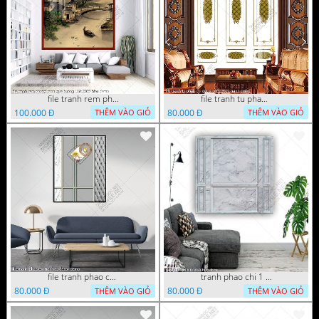
file tranh rem phong canh que huong 11012023 hieu
file tranh tu phao chi decor 30122022 hanh
100.000 Đ
80.000 Đ
THÊM VÀO GIỎ
THÊM VÀO GIỎ
file tranh phao chi tranh tu decor
tranh phao chi 1 10 2022 hanh
80.000 Đ
80.000 Đ
THÊM VÀO GIỎ
THÊM VÀO GIỎ