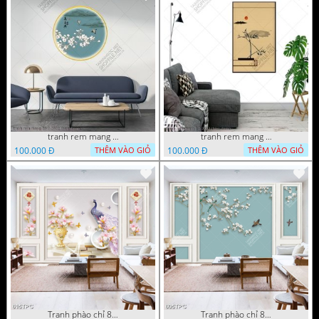
tranh rem mang 26 7 2022 thien
tranh rem mang 1 7 2022 thien
100.000 Đ
100.000 Đ
THÊM VÀO GIỎ
THÊM VÀO GIỎ
Tranh phào chỉ 8d bình hoa mộc lan bên chú chim công
Tranh phào chỉ 8d những chú chim đạu trên cành hoa anh đào