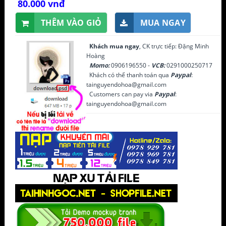
80.000 vnđ
THÊM VÀO GIỎ
MUA NGAY
Khách mua ngay
, CK trực tiếp: Đặng Minh
Hoàng
Momo:
0906196550 -
VCB:
0291000250717
Khách có thể thanh toán qua
Paypal
:
tainguyendohoa@gmail.com
Customers can pay via
Paypal
:
tainguyendohoa@gmail.com