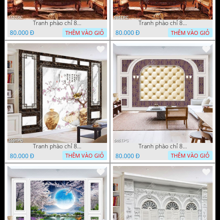
Tranh phào chỉ 8d tấm màn rèm màu xanh bên bờ biển
Tranh phào chỉ 8d những bông hoa giả ngọc trên bức tường
80.000 Đ
80.000 Đ
THÊM VÀO GIỎ
THÊM VÀO GIỎ
Tranh phào chỉ 8d cành hoa anh đào khoe sắc bên chiêc quạt
Tranh phào chỉ 8d những khung trắng trên nền hoa văn tím
80.000 Đ
80.000 Đ
THÊM VÀO GIỎ
THÊM VÀO GIỎ