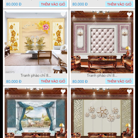
80.000 Đ
80.000 Đ
THÊM VÀO GIỎ
THÊM VÀO GIỎ
Tranh phào chỉ 8d đôi thiên nga vang bên đàn cò trắng
Tranh phào chỉ 8d chiếc đèn chùm phát sáng trên tường
80.000 Đ
80.000 Đ
THÊM VÀO GIỎ
THÊM VÀO GIỎ