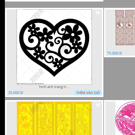
75.000 Đ
hinh anh trang tri cua so trai tim
35.000 Đ
THÊM VÀO GIỎ