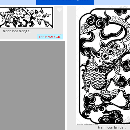
tranh hoa trang tri dep mat
THÊM VÀO GIỎ
tranh con lan den trang co