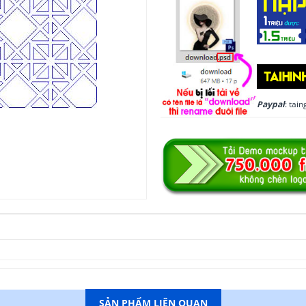
Paypal
: ta
SẢN PHẨM LIÊN QUAN