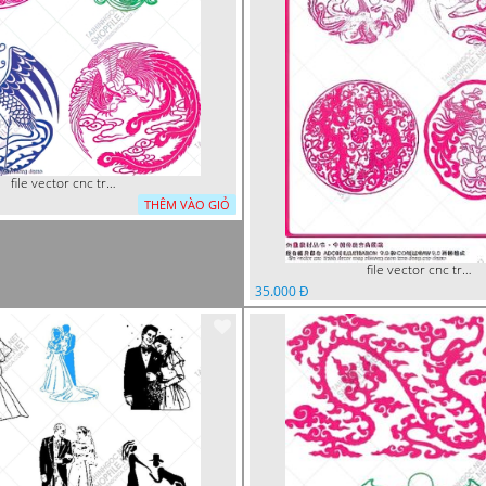
file vector cnc tranh decor rong phuong
THÊM VÀO GIỎ
file vector cnc tranh decor rong phuong cuon tron dang cap
35.000 Đ