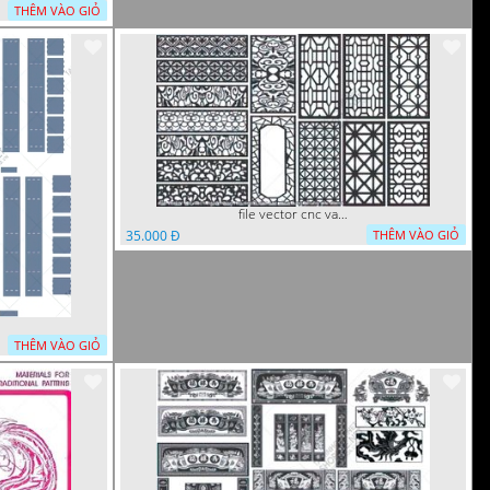
THÊM VÀO GIỎ
file vector cnc vach ngan hang rao decor dac sac chua tung phung phi
35.000 Đ
THÊM VÀO GIỎ
THÊM VÀO GIỎ