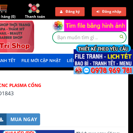
Đăng ký
Đăng nhập
 hàng (
0
)
Thanh toán
NH TẾT
FILE MỚI CẬP NHẬT
LIÊN HỆ
TẢI DEMO
CNC PLASMA CỔNG
D1843
MUA NGAY