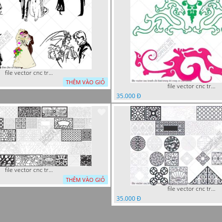
file vector cnc tranh decor co dau chu re
THÊM VÀO GIỎ
file vector cnc tranh chi tiet trang tri rong co cnc
35.000 Đ
file vector cnc trang tri tranh decor
THÊM VÀO GIỎ
file vector cnc trang tri khoi tron tru nghe thuat
35.000 Đ