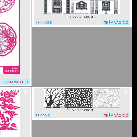
file vector cnc tranh decor phong tho nghe thuat dang cap
180.000 Đ
THÊM VÀO GIỎ
THÊM VÀO GIỎ
file vector cnc tranh chi tiet trang tri hang rao den trang
35.000 Đ
THÊM VÀO GIỎ