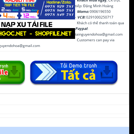
Khách mua ngay
, CK trực
tiếp: Đặng Minh Hoàng
Momo:
0906196550
-
VCB:
0291000250717
Khách có thể thanh toán qua
Paypal
:
tainguyendohoa@gmail.com
Customers can pay via
inguyendohoa@gmail.com