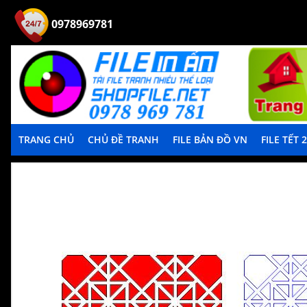
0978969781
TRANG CHỦ
CHỦ ĐỀ TRANH
FILE BẢN ĐỒ VN
FILE TẾT 