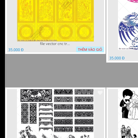
file vector cnc tranh tu quy mau cam de chiu decor
35.000 Đ
THÊM VÀO GIỎ
35.000 Đ