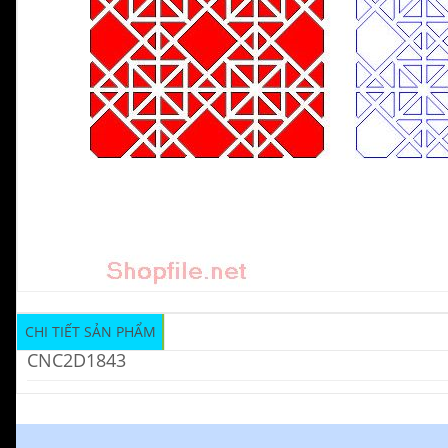
CHI TIẾT SẢN PHẨM
CNC2D1843