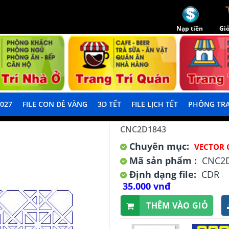
Nạp tiền
Giỏ
2027
FILE CON DÊ VÀNG
3D TẾT
FILE LỊCH TẾT
PHÔNG TRA
CNC2D1843
Chuyên mục:
VECTOR 
Mã sản phẩm :
CNC2
Định dạng file:
CDR
35.000 vnđ
THÊM VÀO GIỎ