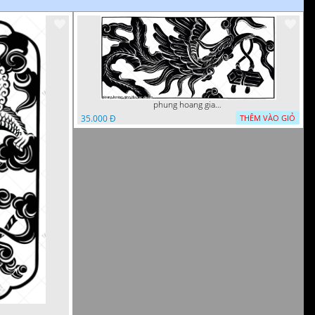
phung hoang giao thu cnc
35.000 Đ
THÊM VÀO GIỎ