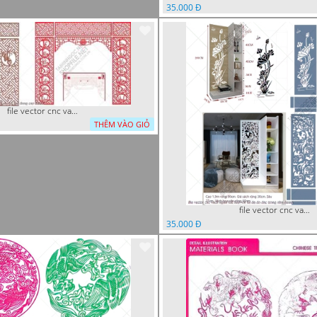
35.000 Đ
file vector cnc vach tho tranh phong tho dang cap
THÊM VÀO GIỎ
file vector cnc vach ngan ket hop voi ke de do dac trong nha
35.000 Đ