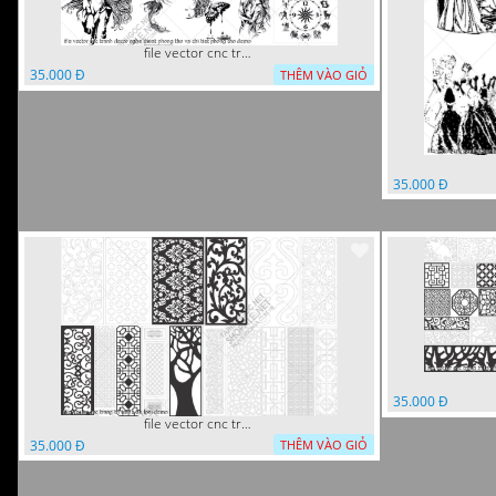
file vector cnc tranh decor nghe thuat phong tho va chi tiet phong tho
35.000 Đ
THÊM VÀO GIỎ
35.000 Đ
35.000 Đ
file vector cnc trang tri tranh du loai
35.000 Đ
THÊM VÀO GIỎ