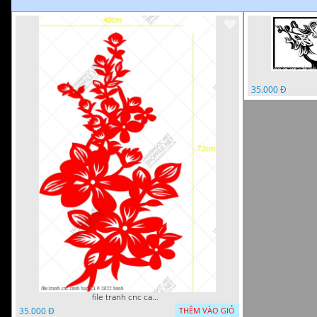
35.000 Đ
file tranh cnc canh hoa 21 9 2022 hanh
35.000 Đ
THÊM VÀO GIỎ