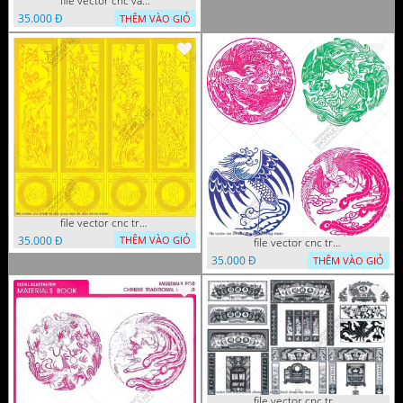
file vector cnc vach ngan hang rao decor dac sac chua tung phung phi
35.000 Đ
THÊM VÀO GIỎ
file vector cnc tranh tu quy mau cam de chiu decor
35.000 Đ
THÊM VÀO GIỎ
file vector cnc tranh decor rong phuong
35.000 Đ
THÊM VÀO GIỎ
file vector cnc tranh decor phong tho nghe thuat dang cap