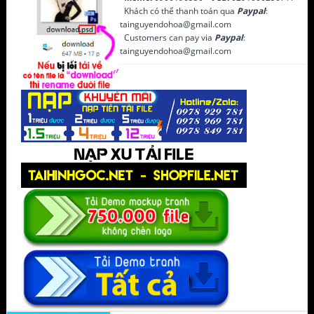
Khách có thể thanh toán qua
Paypal
:
tainguyendohoa@gmail.com
Customers can pay via
Paypal
:
tainguyendohoa@gmail.com