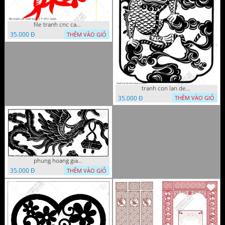
file tranh cnc canh hoa 21 9 2022 hanh
35.000 Đ
THÊM VÀO GIỎ
tranh con lan den trang co
35.000 Đ
THÊM VÀO GIỎ
phung hoang giao thu cnc
35.000 Đ
THÊM VÀO GIỎ