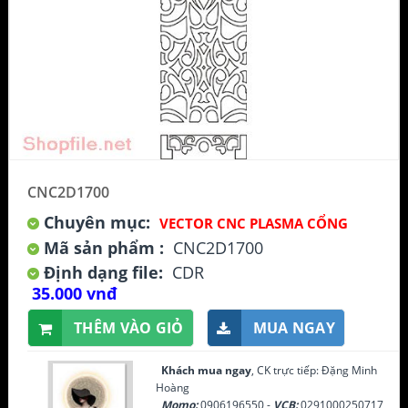
CNC2D1700
Chuyên mục:
VECTOR CNC PLASMA CỔNG
Mã sản phẩm :
CNC2D1700
Định dạng file:
CDR
35.000 vnđ
THÊM VÀO GIỎ
MUA NGAY
Khách mua ngay
, CK trực tiếp: Đặng Minh
Hoàng
Momo:
0906196550 -
VCB:
0291000250717