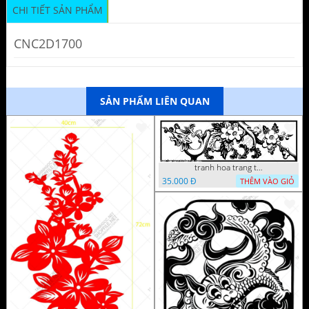
CHI TIẾT SẢN PHẨM
CNC2D1700
SẢN PHẨM LIÊN QUAN
tranh hoa trang tri dep mat
35.000 Đ
THÊM VÀO GIỎ