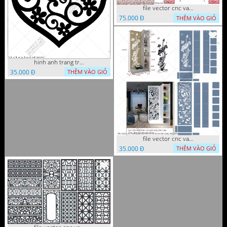
file vector cnc vach tho tranh phong tho dang cap
75.000 Đ
THÊM VÀO GIỎ
hinh anh trang tri cua so trai tim
35.000 Đ
THÊM VÀO GIỎ
file vector cnc vach ngan ket hop voi ke de do dac trong nha
35.000 Đ
THÊM VÀO GIỎ