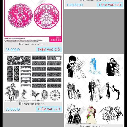
180.000 Đ
THÊM VÀO GIỎ
file vector cnc tranh decor rong phuong cuon tron dang cap
35.000 Đ
THÊM VÀO GIỎ
file vector cnc tranh decor nghe thuat phong tho va chi tiet phong tho
35.000 Đ
THÊM VÀO GIỎ
file vector cnc tranh decor co dau chu re