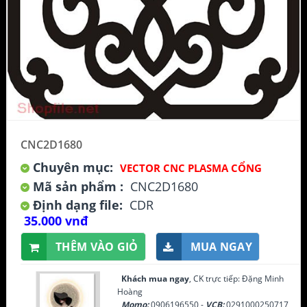
CNC2D1680
Chuyên mục:
VECTOR CNC PLASMA CỔNG
Mã sản phẩm :
CNC2D1680
Định dạng file:
CDR
35.000 vnđ
THÊM VÀO GIỎ
MUA NGAY
Khách mua ngay
, CK trực tiếp: Đặng Minh
Hoàng
Momo:
0906196550 -
VCB:
0291000250717