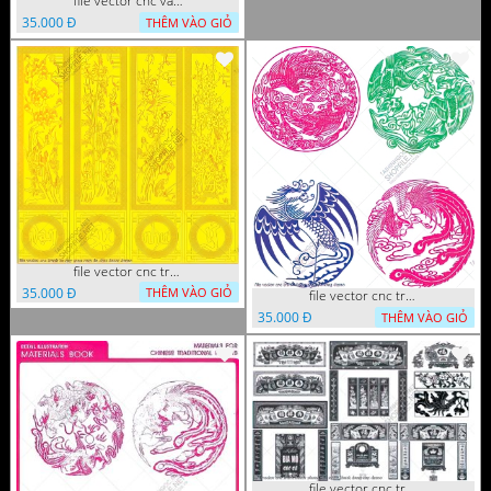
file vector cnc vach ngan hang rao decor dac sac chua tung phung phi
35.000 Đ
THÊM VÀO GIỎ
file vector cnc tranh tu quy mau cam de chiu decor
35.000 Đ
THÊM VÀO GIỎ
file vector cnc tranh decor rong phuong
35.000 Đ
THÊM VÀO GIỎ
file vector cnc tranh decor phong tho nghe thuat dang cap