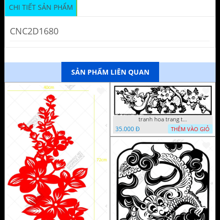
CHI TIẾT SẢN PHẨM
CNC2D1680
SẢN PHẨM LIÊN QUAN
tranh hoa trang tri dep mat
35.000 Đ
THÊM VÀO GIỎ