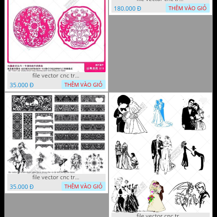
180.000 Đ
THÊM VÀO GIỎ
file vector cnc tranh decor rong phuong cuon tron dang cap
35.000 Đ
THÊM VÀO GIỎ
file vector cnc tranh decor nghe thuat phong tho va chi tiet phong tho
35.000 Đ
THÊM VÀO GIỎ
file vector cnc tranh decor co dau chu re