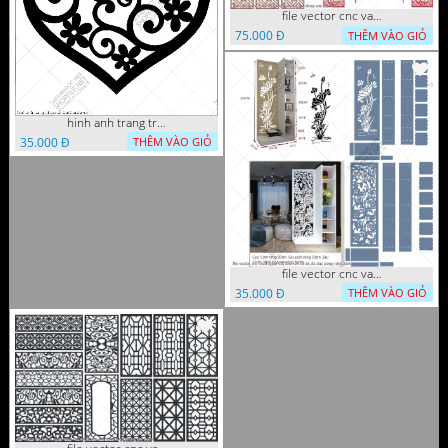
file vector cnc vach tho tranh phong tho dang cap
75.000 Đ
THÊM VÀO GIỎ
hinh anh trang tri cua so trai tim
35.000 Đ
THÊM VÀO GIỎ
file vector cnc vach ngan ket hop voi ke de do dac trong nha
35.000 Đ
THÊM VÀO GIỎ