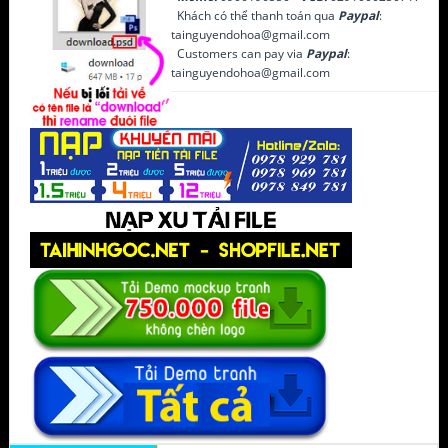
Khách có thể thanh toán qua
Paypal
:
tainguyendohoa@gmail.com
Customers can pay via
Paypal
:
tainguyendohoa@gmail.com