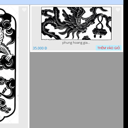
phung hoang giao thu cnc
35.000 Đ
THÊM VÀO GIỎ