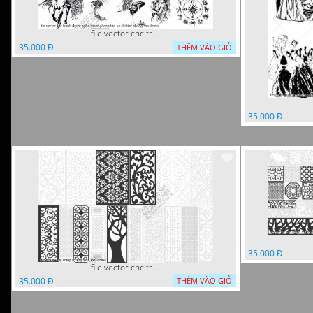
file vector cnc tranh decor nghe thuat phong tho va chi tiet phong tho
35.000 Đ
THÊM VÀO GIỎ
35.000 Đ
35.000 Đ
file vector cnc trang tri tranh du loai
35.000 Đ
THÊM VÀO GIỎ