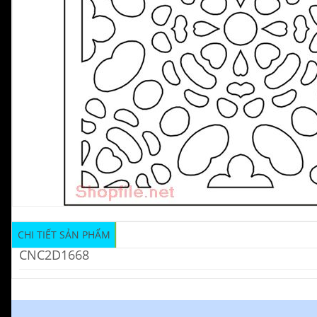
CHI TIẾT SẢN PHẨM
CNC2D1668