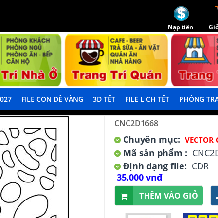
Nạp tiền
Giỏ
2027
FILE CON DÊ VÀNG
3D TẾT
FILE LỊCH TẾT
PHÔNG TRA
CNC2D1668
Chuyên mục:
VECTOR 
Mã sản phẩm :
CNC2
Định dạng file:
CDR
35.000 vnđ
THÊM VÀO GIỎ