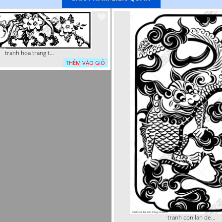
tranh hoa trang tri dep mat
THÊM VÀO GIỎ
tranh con lan den trang co