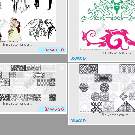
file vector cnc tranh decor co dau chu re
THÊM VÀO GIỎ
file vector cnc tranh chi tiet trang tri rong co cnc
35.000 Đ
file vector cnc trang tri tranh decor
THÊM VÀO GIỎ
file vector cnc trang tri khoi tron tru nghe thuat
35.000 Đ