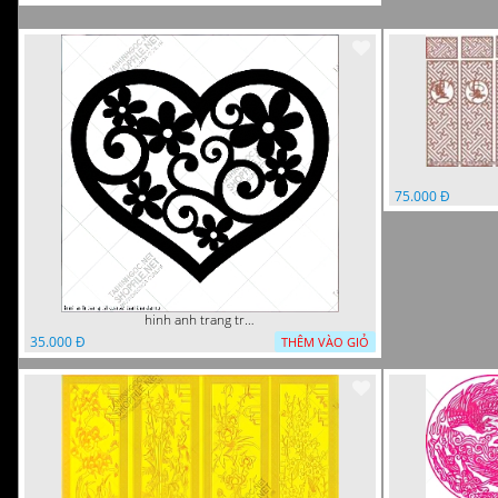
75.000 Đ
hinh anh trang tri cua so trai tim
35.000 Đ
THÊM VÀO GIỎ