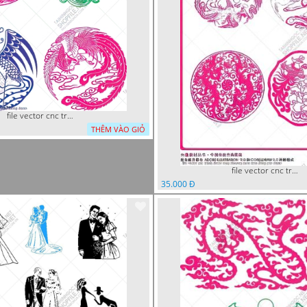
file vector cnc tranh decor rong phuong
THÊM VÀO GIỎ
file vector cnc tranh decor rong phuong cuon tron dang cap
35.000 Đ