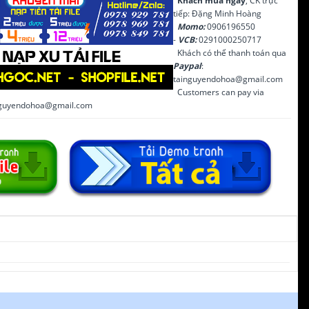
Khách mua ngay
, CK trực
tiếp: Đặng Minh Hoàng
Momo:
0906196550
-
VCB:
0291000250717
Khách có thể thanh toán qua
Paypal
:
tainguyendohoa@gmail.com
Customers can pay via
inguyendohoa@gmail.com