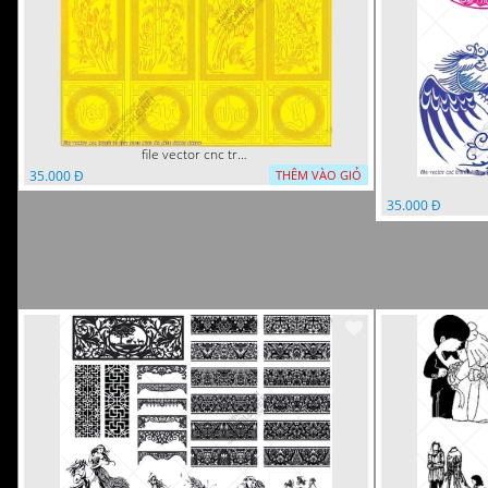
file vector cnc tranh tu quy mau cam de chiu decor
35.000 Đ
THÊM VÀO GIỎ
35.000 Đ