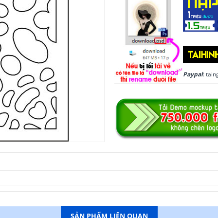
Paypal
: ta
SẢN PHẨM LIÊN QUAN