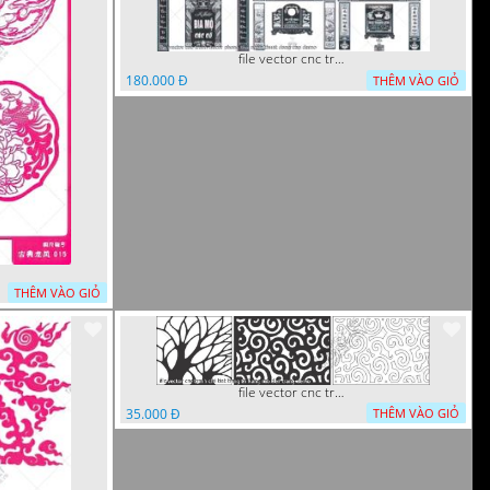
file vector cnc tranh decor phong tho nghe thuat dang cap
180.000 Đ
THÊM VÀO GIỎ
THÊM VÀO GIỎ
file vector cnc tranh chi tiet trang tri hang rao den trang
35.000 Đ
THÊM VÀO GIỎ