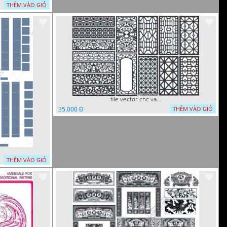
THÊM VÀO GIỎ
file vector cnc vach ngan hang rao decor dac sac chua tung phung phi
35.000 Đ
THÊM VÀO GIỎ
THÊM VÀO GIỎ