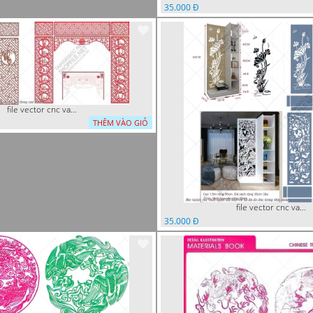
35.000 Đ
file vector cnc vach tho tranh phong tho dang cap
THÊM VÀO GIỎ
file vector cnc vach ngan ket hop voi ke de do dac trong nha
35.000 Đ