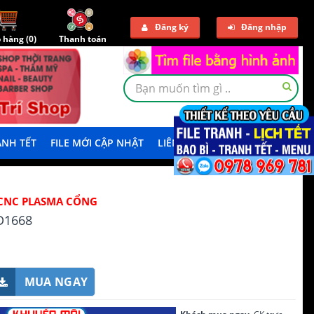
Đăng ký
Đăng nhập
 hàng (
0
)
Thanh toán
NH TẾT
FILE MỚI CẬP NHẬT
LIÊN HỆ
TẢI DEMO
CNC PLASMA CỔNG
D1668
MUA NGAY