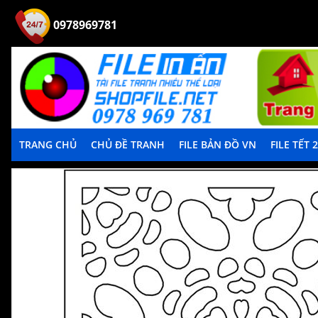
0978969781
TRANG CHỦ
CHỦ ĐỀ TRANH
FILE BẢN ĐỒ VN
FILE TẾT 