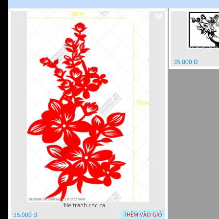
35.000 Đ
file tranh cnc canh hoa 21 9 2022 hanh
35.000 Đ
THÊM VÀO GIỎ