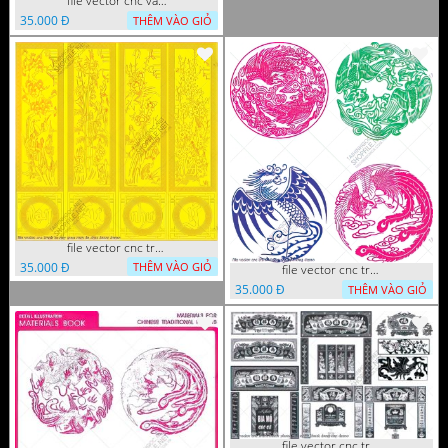
file vector cnc vach ngan hang rao decor dac sac chua tung phung phi
35.000 Đ
THÊM VÀO GIỎ
file vector cnc tranh tu quy mau cam de chiu decor
35.000 Đ
THÊM VÀO GIỎ
file vector cnc tranh decor rong phuong
35.000 Đ
THÊM VÀO GIỎ
file vector cnc tranh decor phong tho nghe thuat dang cap