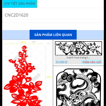
CHI TIẾT SẢN PHẨM
CNC2D1620
SẢN PHẨM LIÊN QUAN
tranh hoa trang tri dep mat
35.000 Đ
THÊM VÀO GIỎ