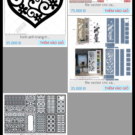
file vector cnc vach tho tranh phong tho dang cap
75.000 Đ
THÊM VÀO GIỎ
hinh anh trang tri cua so trai tim
35.000 Đ
THÊM VÀO GIỎ
file vector cnc vach ngan ket hop voi ke de do dac trong nha
35.000 Đ
THÊM VÀO GIỎ