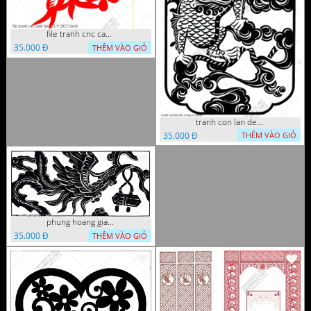
file tranh cnc canh hoa 21 9 2022 hanh
35.000 Đ
THÊM VÀO GIỎ
tranh con lan den trang co
35.000 Đ
THÊM VÀO GIỎ
phung hoang giao thu cnc
35.000 Đ
THÊM VÀO GIỎ