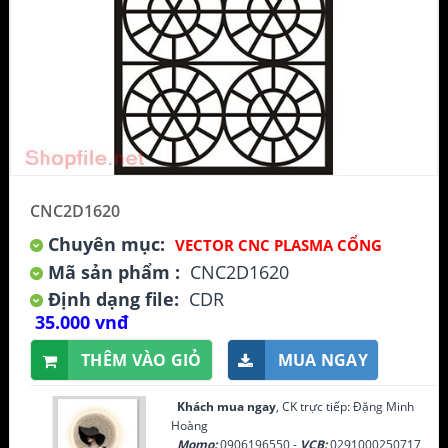
CNC2D1620
Chuyên mục:
VECTOR CNC PLASMA CỔNG
Mã sản phẩm :
CNC2D1620
Định dạng file:
CDR
35.000 vnđ
THÊM VÀO GIỎ
MUA NGAY
Khách mua ngay
, CK trực tiếp: Đặng Minh
Hoàng
Momo:
0906196550 -
VCB:
0291000250717