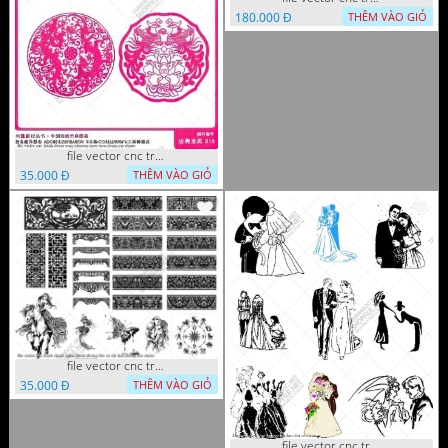
180.000 Đ
THÊM VÀO GIỎ
file vector cnc tranh decor rong phuong cuon tron dang cap
35.000 Đ
THÊM VÀO GIỎ
file vector cnc tranh decor nghe thuat phong tho va chi tiet phong tho
35.000 Đ
THÊM VÀO GIỎ
file vector cnc tranh decor co dau chu re