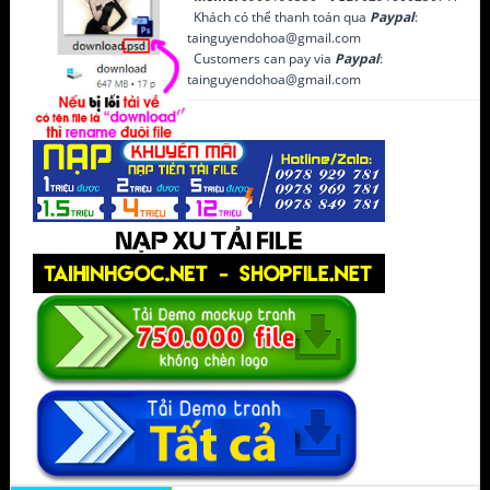
Khách có thể thanh toán qua
Paypal
:
tainguyendohoa@gmail.com
Customers can pay via
Paypal
:
tainguyendohoa@gmail.com