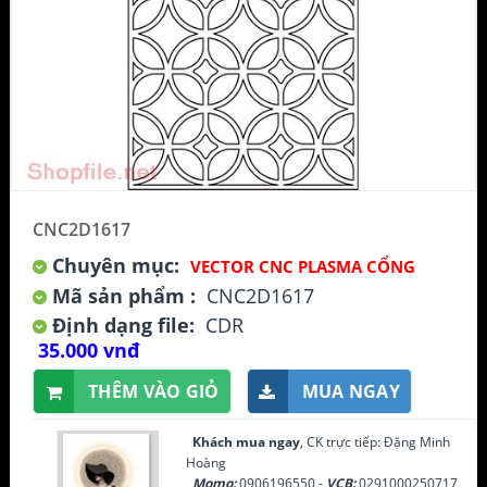
CNC2D1617
Chuyên mục:
VECTOR CNC PLASMA CỔNG
Mã sản phẩm :
CNC2D1617
Định dạng file:
CDR
35.000 vnđ
THÊM VÀO GIỎ
MUA NGAY
Khách mua ngay
, CK trực tiếp: Đặng Minh
Hoàng
Momo:
0906196550 -
VCB:
0291000250717