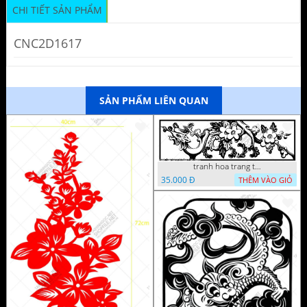
CHI TIẾT SẢN PHẨM
CNC2D1617
SẢN PHẨM LIÊN QUAN
tranh hoa trang tri dep mat
35.000 Đ
THÊM VÀO GIỎ