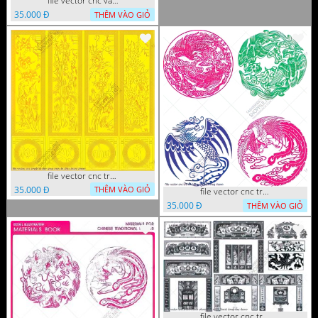
file vector cnc vach ngan hang rao decor dac sac chua tung phung phi
35.000 Đ
THÊM VÀO GIỎ
file vector cnc tranh tu quy mau cam de chiu decor
35.000 Đ
THÊM VÀO GIỎ
file vector cnc tranh decor rong phuong
35.000 Đ
THÊM VÀO GIỎ
file vector cnc tranh decor phong tho nghe thuat dang cap