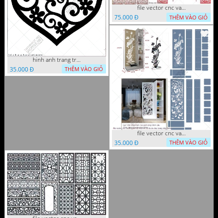
file vector cnc vach tho tranh phong tho dang cap
75.000 Đ
THÊM VÀO GIỎ
hinh anh trang tri cua so trai tim
35.000 Đ
THÊM VÀO GIỎ
file vector cnc vach ngan ket hop voi ke de do dac trong nha
35.000 Đ
THÊM VÀO GIỎ