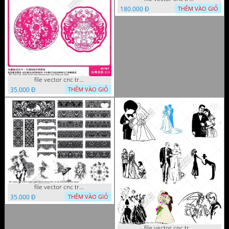
180.000 Đ
THÊM VÀO GIỎ
file vector cnc tranh decor rong phuong cuon tron dang cap
35.000 Đ
THÊM VÀO GIỎ
file vector cnc tranh decor nghe thuat phong tho va chi tiet phong tho
35.000 Đ
THÊM VÀO GIỎ
file vector cnc tranh decor co dau chu re