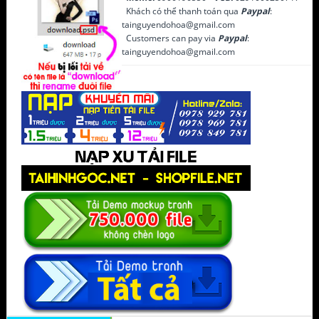
Khách có thể thanh toán qua
Paypal
:
tainguyendohoa@gmail.com
Customers can pay via
Paypal
:
tainguyendohoa@gmail.com