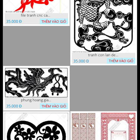
file tranh cnc canh hoa 21 9 2022 hanh
35.000 Đ
THÊM VÀO GIỎ
tranh con lan den trang co
35.000 Đ
THÊM VÀO GIỎ
phung hoang giao thu cnc
35.000 Đ
THÊM VÀO GIỎ