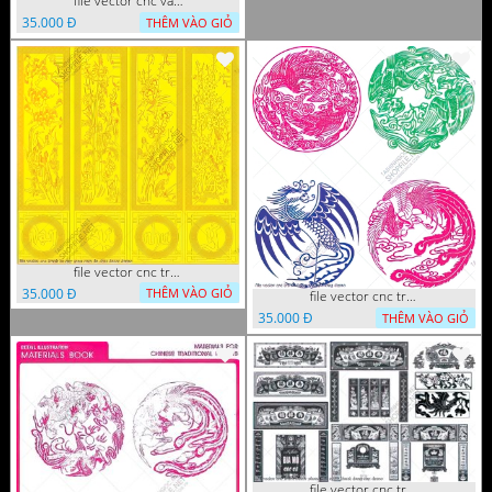
file vector cnc vach ngan hang rao decor dac sac chua tung phung phi
35.000 Đ
THÊM VÀO GIỎ
file vector cnc tranh tu quy mau cam de chiu decor
35.000 Đ
THÊM VÀO GIỎ
file vector cnc tranh decor rong phuong
35.000 Đ
THÊM VÀO GIỎ
file vector cnc tranh decor phong tho nghe thuat dang cap