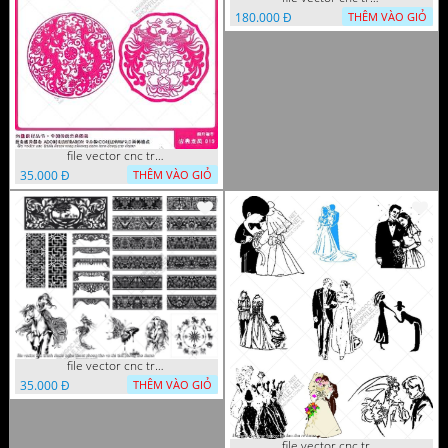
180.000 Đ
THÊM VÀO GIỎ
file vector cnc tranh decor rong phuong cuon tron dang cap
35.000 Đ
THÊM VÀO GIỎ
file vector cnc tranh decor nghe thuat phong tho va chi tiet phong tho
35.000 Đ
THÊM VÀO GIỎ
file vector cnc tranh decor co dau chu re