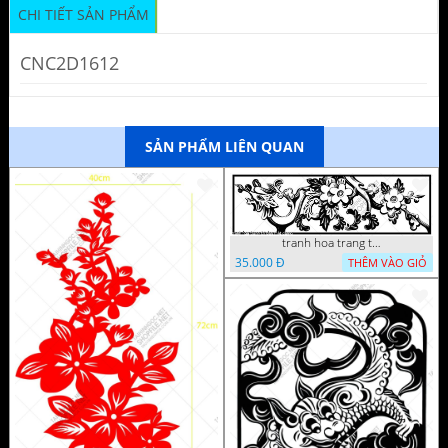
CHI TIẾT SẢN PHẨM
CNC2D1612
SẢN PHẨM LIÊN QUAN
tranh hoa trang tri dep mat
35.000 Đ
THÊM VÀO GIỎ