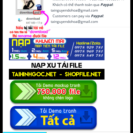
Khách có thể thanh toán qua
Paypal
:
tainguyendohoa@gmail.com
Customers can pay via
Paypal
:
tainguyendohoa@gmail.com