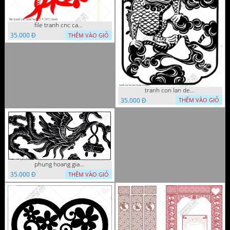
file tranh cnc canh hoa 21 9 2022 hanh
35.000 Đ
THÊM VÀO GIỎ
tranh con lan den trang co
35.000 Đ
THÊM VÀO GIỎ
phung hoang giao thu cnc
35.000 Đ
THÊM VÀO GIỎ