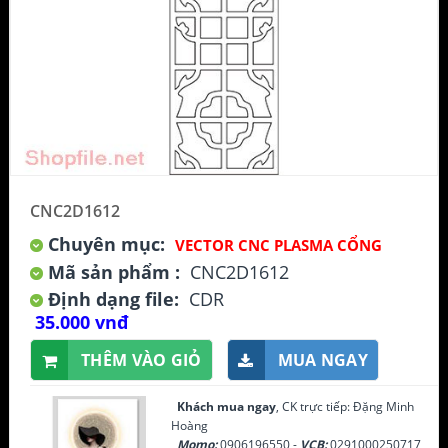
CNC2D1612
Chuyên mục:
VECTOR CNC PLASMA CỔNG
Mã sản phẩm :
CNC2D1612
Định dạng file:
CDR
35.000 vnđ
THÊM VÀO GIỎ
MUA NGAY
Khách mua ngay
, CK trực tiếp: Đặng Minh
Hoàng
Momo:
0906196550 -
VCB:
0291000250717