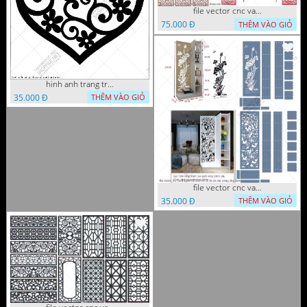
file vector cnc vach tho tranh phong tho dang cap
75.000 Đ
THÊM VÀO GIỎ
hinh anh trang tri cua so trai tim
35.000 Đ
THÊM VÀO GIỎ
file vector cnc vach ngan ket hop voi ke de do dac trong nha
35.000 Đ
THÊM VÀO GIỎ