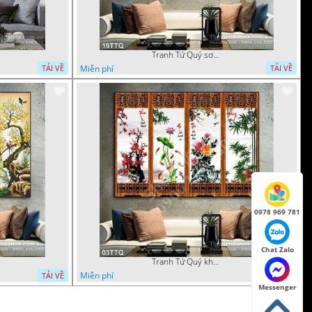
Tranh Tứ Quý sơn dầu mai đào cúc trúc
Miễn phí
TẢI VỀ
TẢI VỀ
0978 969 781
Chat Zalo
Tranh Tứ Quý khung ấn tượng
Miễn phí
TẢI VỀ
TẢI VỀ
Messenger