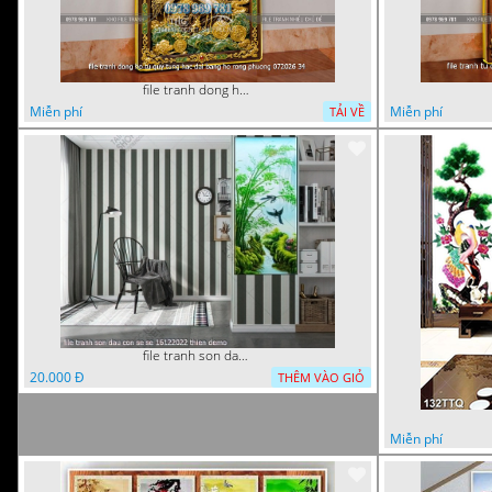
file tranh dong ho tu quy tung hac dai bang ho rong phuong 072026 34
Miễn phí
Miễn phí
TẢI VỀ
file tranh son dau con se se 16122022 thien
20.000 Đ
THÊM VÀO GIỎ
Miễn phí