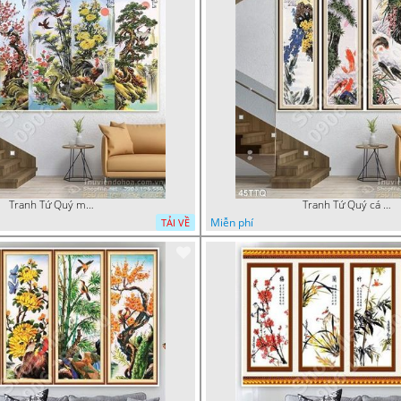
Tranh Tứ Quý mai trúc cúc đào sơn thủy đẹp
Tranh Tứ Quý cá chép đẹp ấn tượng
Miễn phí
TẢI VỀ