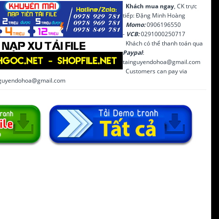
Khách mua ngay
, CK trực
tiếp: Đặng Minh Hoàng
Momo:
0906196550
-
VCB:
0291000250717
Khách có thể thanh toán qua
Paypal
:
tainguyendohoa@gmail.com
Customers can pay via
inguyendohoa@gmail.com