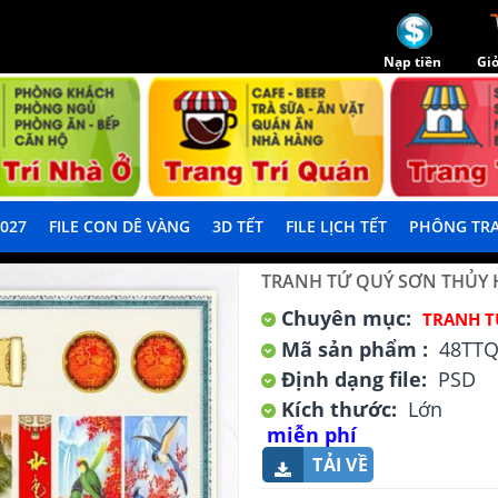
Nạp tiền
Giỏ
2027
FILE CON DÊ VÀNG
3D TẾT
FILE LỊCH TẾT
PHÔNG TRA
TRANH TỨ QUÝ SƠN THỦY 
Chuyên mục:
TRANH T
Mã sản phẩm :
48TT
Định dạng file:
PSD
Kích thước:
Lớn
miễn phí
TẢI VỀ