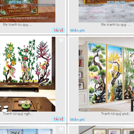
file tranh tu quy tung hac dai bang ho rong phuong 082026 37
file tranh tu quy tung hac dai bang ho rong phuong 082026 21
Miễn phí
TẢI VỀ
Tranh tứ quý nghệ thuật tùng mai trúc cúc và chim công
Tranh tứ quý psd cây tùng,cúc,trúc,đào và chim công
Miễn phí
TẢI VỀ