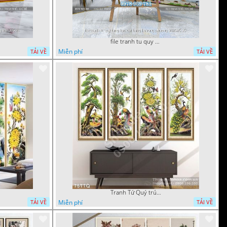
file tranh tu quy tung hac dai bang ho rong phuong 082026 15
Miễn phí
TẢI VỀ
TẢI VỀ
Tranh Tứ Quý trúc mai đào đẹp
Miễn phí
TẢI VỀ
TẢI VỀ