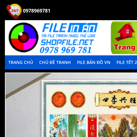
0978969781
TRANG CHỦ
CHỦ ĐỀ TRANH
FILE BẢN ĐỒ VN
FILE TẾT 