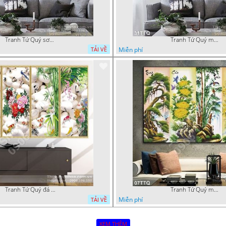
Tranh Tứ Quý sơn dầu đào mai cúc trúc
Tranh Tứ Quý mai đào cúc tùng nghệ thuật
Miễn phí
TẢI VỀ
Tranh Tứ Quý đá sỏi đào cúc trúc đẹp
Tranh Tứ Quý mai cúc đẹp 2020
Miễn phí
TẢI VỀ
XEM THÊM