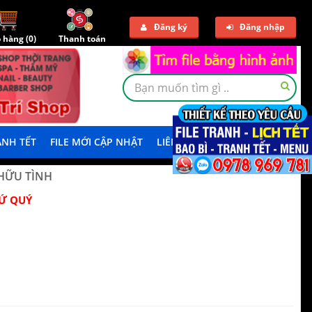
Đăng ký
Đăng nhập
 hàng (
0
)
Thanh toán
NH TẾT
FILE MỚI CẬP NHẬT
LIÊN HỆ
TẢI DEMO
HỮU TÌNH
Ứ QUÝ
Q