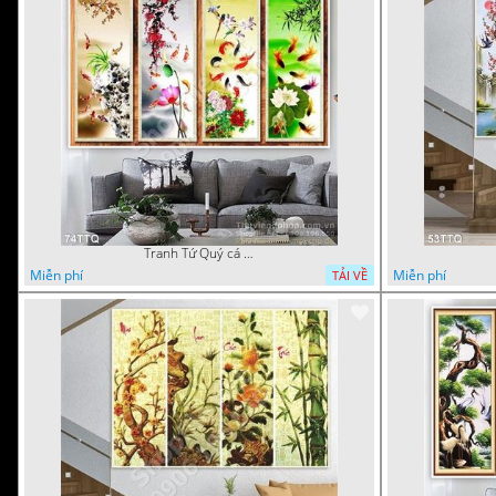
Tranh Tứ Quý cá chép bơi lội
Miễn phí
Miễn phí
TẢI VỀ