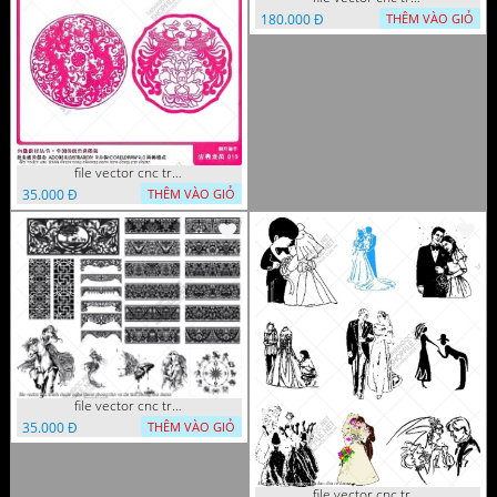
180.000 Đ
THÊM VÀO GIỎ
file vector cnc tranh decor rong phuong cuon tron dang cap
35.000 Đ
THÊM VÀO GIỎ
file vector cnc tranh decor nghe thuat phong tho va chi tiet phong tho
35.000 Đ
THÊM VÀO GIỎ
file vector cnc tranh decor co dau chu re