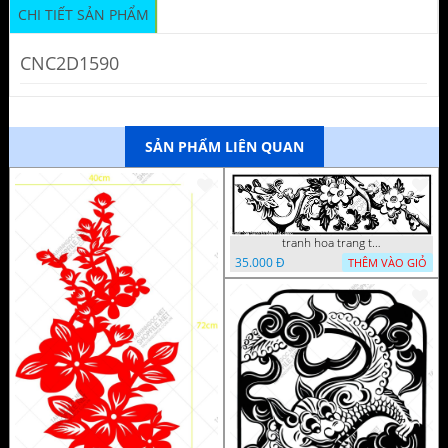
CHI TIẾT SẢN PHẨM
CNC2D1590
SẢN PHẨM LIÊN QUAN
tranh hoa trang tri dep mat
35.000 Đ
THÊM VÀO GIỎ