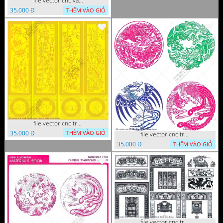
file vector cnc vach ngan hang rao decor dac sac chua tung phung phi
35.000 Đ
THÊM VÀO GIỎ
file vector cnc tranh tu quy mau cam de chiu decor
35.000 Đ
THÊM VÀO GIỎ
file vector cnc tranh decor rong phuong
35.000 Đ
THÊM VÀO GIỎ
file vector cnc tranh decor phong tho nghe thuat dang cap