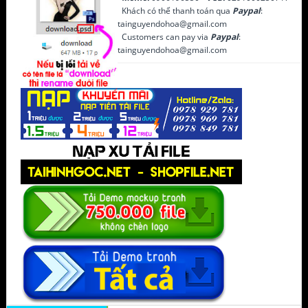
Khách có thể thanh toán qua
Paypal
:
tainguyendohoa@gmail.com
Customers can pay via
Paypal
:
tainguyendohoa@gmail.com