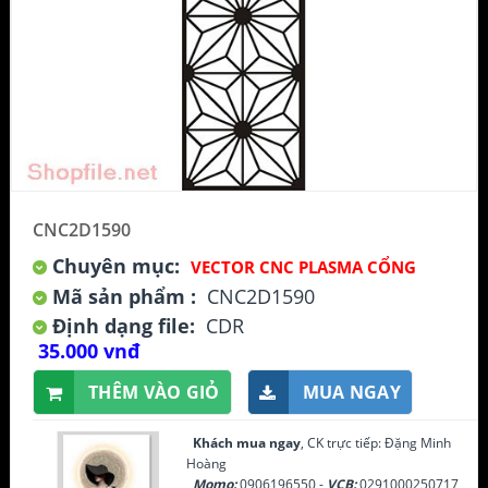
CNC2D1590
Chuyên mục:
VECTOR CNC PLASMA CỔNG
Mã sản phẩm :
CNC2D1590
Định dạng file:
CDR
35.000 vnđ
THÊM VÀO GIỎ
MUA NGAY
Khách mua ngay
, CK trực tiếp: Đặng Minh
Hoàng
Momo:
0906196550 -
VCB:
0291000250717