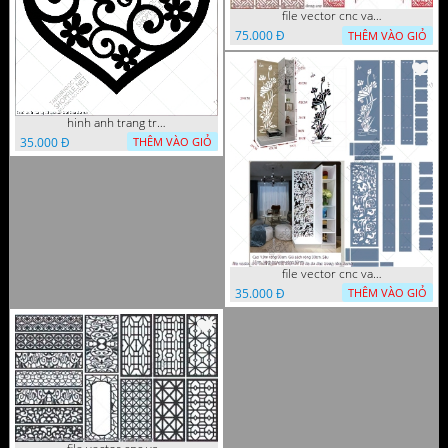
file vector cnc vach tho tranh phong tho dang cap
75.000 Đ
THÊM VÀO GIỎ
hinh anh trang tri cua so trai tim
35.000 Đ
THÊM VÀO GIỎ
file vector cnc vach ngan ket hop voi ke de do dac trong nha
35.000 Đ
THÊM VÀO GIỎ