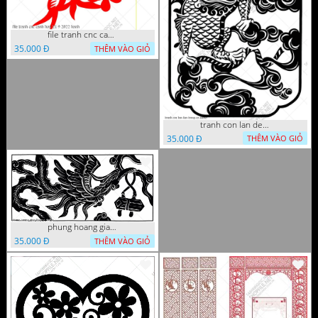
file tranh cnc canh hoa 21 9 2022 hanh
35.000 Đ
THÊM VÀO GIỎ
tranh con lan den trang co
35.000 Đ
THÊM VÀO GIỎ
phung hoang giao thu cnc
35.000 Đ
THÊM VÀO GIỎ