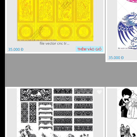
file vector cnc tranh tu quy mau cam de chiu decor
35.000 Đ
THÊM VÀO GIỎ
35.000 Đ