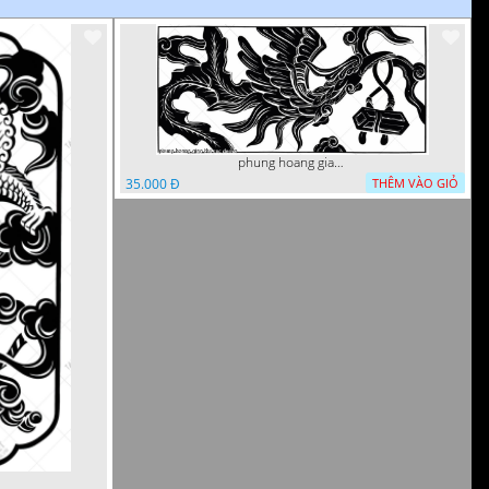
phung hoang giao thu cnc
35.000 Đ
THÊM VÀO GIỎ