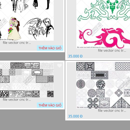
file vector cnc tranh decor co dau chu re
THÊM VÀO GIỎ
file vector cnc tranh chi tiet trang tri rong co cnc
35.000 Đ
file vector cnc trang tri tranh decor
THÊM VÀO GIỎ
file vector cnc trang tri khoi tron tru nghe thuat
35.000 Đ