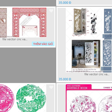
35.000 Đ
file vector cnc vach tho tranh phong tho dang cap
THÊM VÀO GIỎ
file vector cnc vach ngan ket hop voi ke de do dac trong nha
35.000 Đ