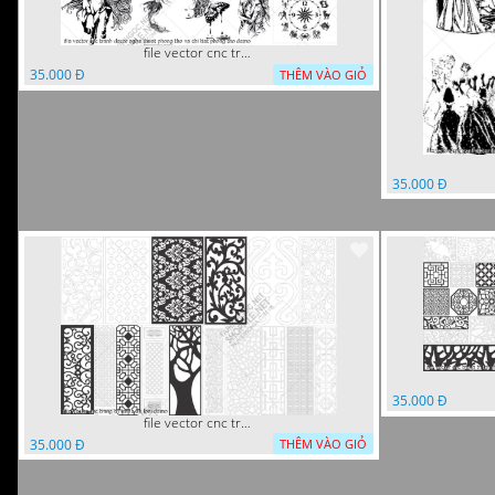
file vector cnc tranh decor nghe thuat phong tho va chi tiet phong tho
35.000 Đ
THÊM VÀO GIỎ
35.000 Đ
35.000 Đ
file vector cnc trang tri tranh du loai
35.000 Đ
THÊM VÀO GIỎ