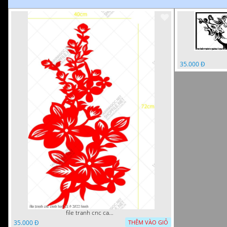
35.000 Đ
file tranh cnc canh hoa 21 9 2022 hanh
35.000 Đ
THÊM VÀO GIỎ