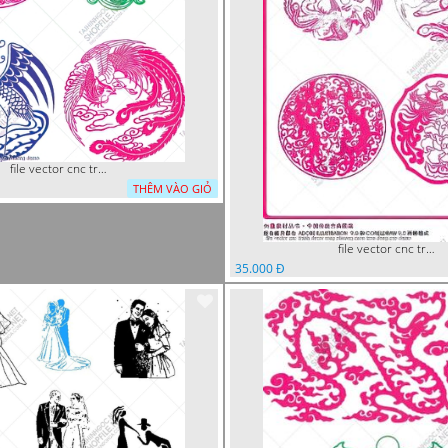
file vector cnc tranh decor rong phuong
THÊM VÀO GIỎ
file vector cnc tranh decor rong phuong cuon tron dang cap
35.000 Đ