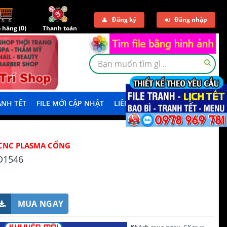
Đăng ký
Đăng nhập
 hàng (
0
)
Thanh toán
NH TẾT
FILE MỚI CẬP NHẬT
LIÊN HỆ
TẢI DEMO
CNC PLASMA CỔNG
D1546
MUA NGAY