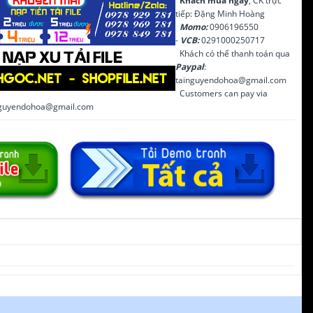
Khách mua ngay
, CK trực
tiếp: Đặng Minh Hoàng
Momo:
0906196550
-
VCB:
0291000250717
Khách có thể thanh toán qua
Paypal
:
tainguyendohoa@gmail.com
Customers can pay via
inguyendohoa@gmail.com