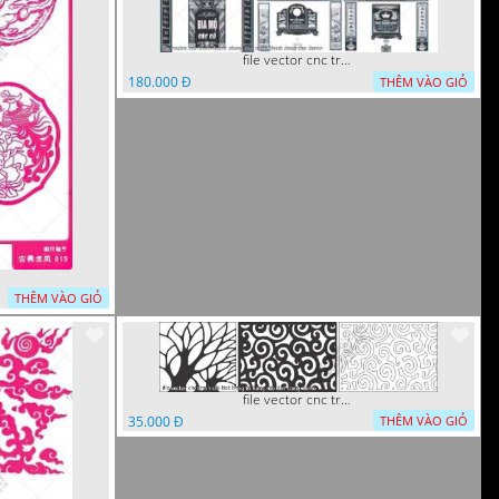
file vector cnc tranh decor phong tho nghe thuat dang cap
180.000 Đ
THÊM VÀO GIỎ
THÊM VÀO GIỎ
file vector cnc tranh chi tiet trang tri hang rao den trang
35.000 Đ
THÊM VÀO GIỎ