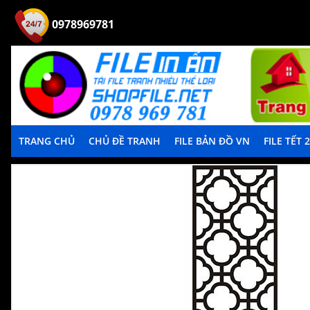
0978969781
TRANG CHỦ
CHỦ ĐỀ TRANH
FILE BẢN ĐỒ VN
FILE TẾT 