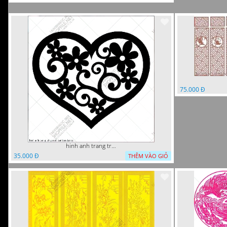
75.000 Đ
hinh anh trang tri cua so trai tim
35.000 Đ
THÊM VÀO GIỎ