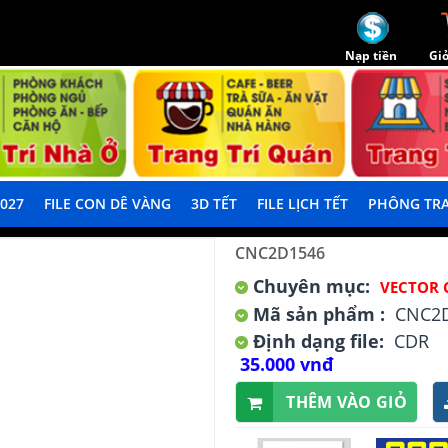
Nạp tiền
Giỏ
2027
FILE CON DÊ VÀNG
3D TẾT
FILE LỊCH TẾT
PHÔNG TRA
CNC2D1546
Chuyên mục:
VECTOR 
Mã sản phẩm :
CNC2
Định dạng file:
CDR
35.000 vnđ
THÊM VÀO GIỎ