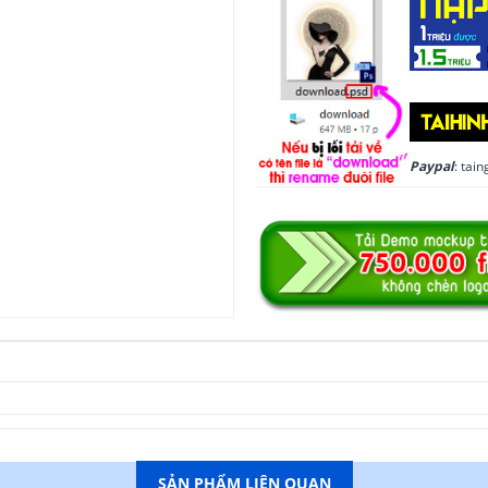
Paypal
: ta
SẢN PHẨM LIÊN QUAN