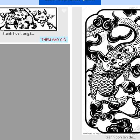
tranh hoa trang tri dep mat
THÊM VÀO GIỎ
tranh con lan den trang co