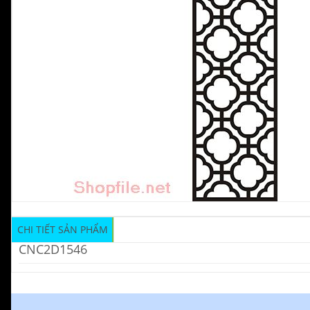
CHI TIẾT SẢN PHẨM
CNC2D1546