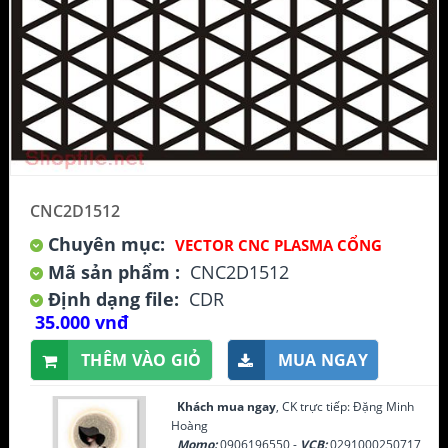
CNC2D1512
Chuyên mục:
VECTOR CNC PLASMA CỔNG
Mã sản phẩm :
CNC2D1512
Định dạng file:
CDR
35.000 vnđ
THÊM VÀO GIỎ
MUA NGAY
Khách mua ngay
, CK trực tiếp: Đặng Minh
Hoàng
Momo:
0906196550 -
VCB:
0291000250717