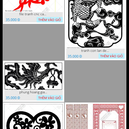
file tranh cnc canh hoa 21 9 2022 hanh
35.000 Đ
THÊM VÀO GIỎ
tranh con lan den trang co
35.000 Đ
THÊM VÀO GIỎ
phung hoang giao thu cnc
35.000 Đ
THÊM VÀO GIỎ