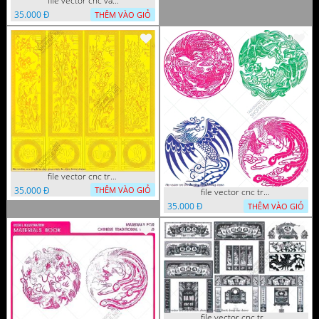
file vector cnc vach ngan hang rao decor dac sac chua tung phung phi
35.000 Đ
THÊM VÀO GIỎ
file vector cnc tranh tu quy mau cam de chiu decor
35.000 Đ
THÊM VÀO GIỎ
file vector cnc tranh decor rong phuong
35.000 Đ
THÊM VÀO GIỎ
file vector cnc tranh decor phong tho nghe thuat dang cap