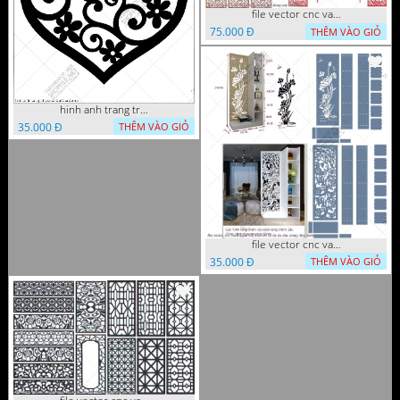
file vector cnc vach tho tranh phong tho dang cap
75.000 Đ
THÊM VÀO GIỎ
hinh anh trang tri cua so trai tim
35.000 Đ
THÊM VÀO GIỎ
file vector cnc vach ngan ket hop voi ke de do dac trong nha
35.000 Đ
THÊM VÀO GIỎ