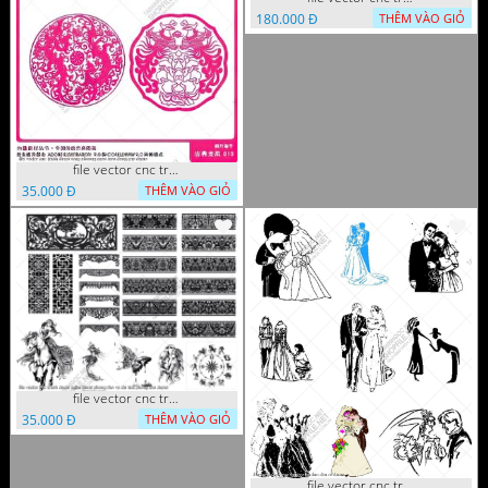
180.000 Đ
THÊM VÀO GIỎ
file vector cnc tranh decor rong phuong cuon tron dang cap
35.000 Đ
THÊM VÀO GIỎ
file vector cnc tranh decor nghe thuat phong tho va chi tiet phong tho
35.000 Đ
THÊM VÀO GIỎ
file vector cnc tranh decor co dau chu re