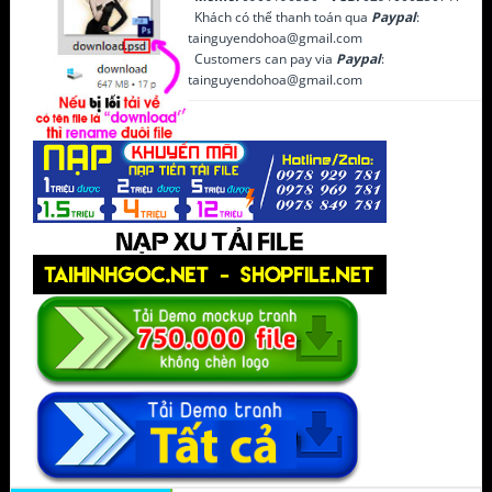
Khách có thể thanh toán qua
Paypal
:
tainguyendohoa@gmail.com
Customers can pay via
Paypal
:
tainguyendohoa@gmail.com