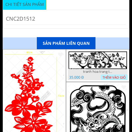
CHI TIẾT SẢN PHẨM
CNC2D1512
SẢN PHẨM LIÊN QUAN
tranh hoa trang tri dep mat
35.000 Đ
THÊM VÀO GIỎ