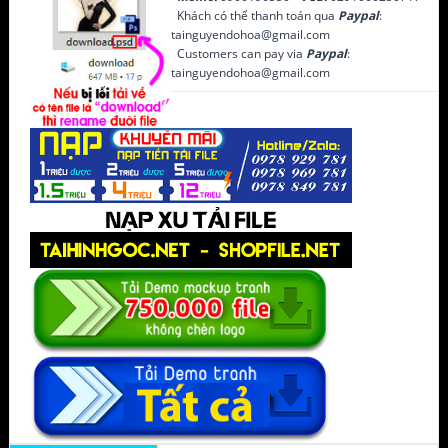
Khách có thể thanh toán qua
Paypal
:
tainguyendohoa@gmail.com
Customers can pay via
Paypal
:
tainguyendohoa@gmail.com