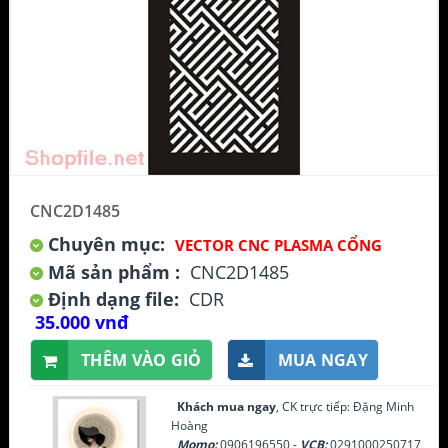
CNC2D1485
Chuyên mục:
VECTOR CNC PLASMA CỔNG
Mã sản phẩm :
CNC2D1485
Định dạng file:
CDR
35.000 vnđ
THÊM VÀO GIỎ
MUA NGAY
Khách mua ngay
, CK trực tiếp: Đặng Minh
Hoàng
Momo:
0906196550 -
VCB:
0291000250717