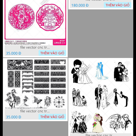
180.000 Đ
THÊM VÀO GIỎ
file vector cnc tranh decor rong phuong cuon tron dang cap
35.000 Đ
THÊM VÀO GIỎ
file vector cnc tranh decor nghe thuat phong tho va chi tiet phong tho
35.000 Đ
THÊM VÀO GIỎ
file vector cnc tranh decor co dau chu re