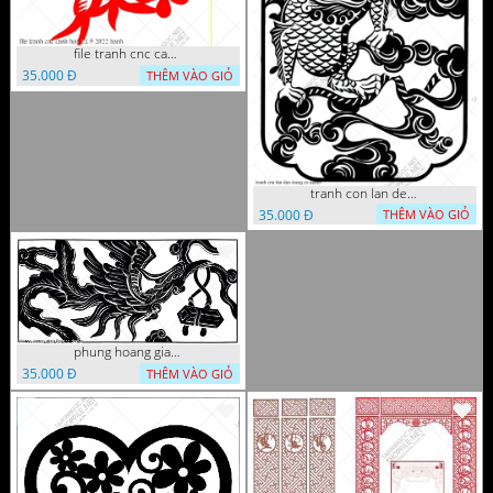
file tranh cnc canh hoa 21 9 2022 hanh
35.000 Đ
THÊM VÀO GIỎ
tranh con lan den trang co
35.000 Đ
THÊM VÀO GIỎ
phung hoang giao thu cnc
35.000 Đ
THÊM VÀO GIỎ