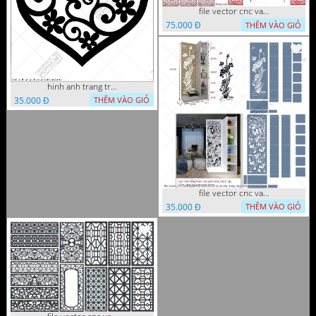
file vector cnc vach tho tranh phong tho dang cap
75.000 Đ
THÊM VÀO GIỎ
hinh anh trang tri cua so trai tim
35.000 Đ
THÊM VÀO GIỎ
file vector cnc vach ngan ket hop voi ke de do dac trong nha
35.000 Đ
THÊM VÀO GIỎ