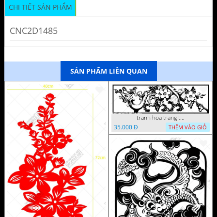
CHI TIẾT SẢN PHẨM
CNC2D1485
SẢN PHẨM LIÊN QUAN
tranh hoa trang tri dep mat
35.000 Đ
THÊM VÀO GIỎ