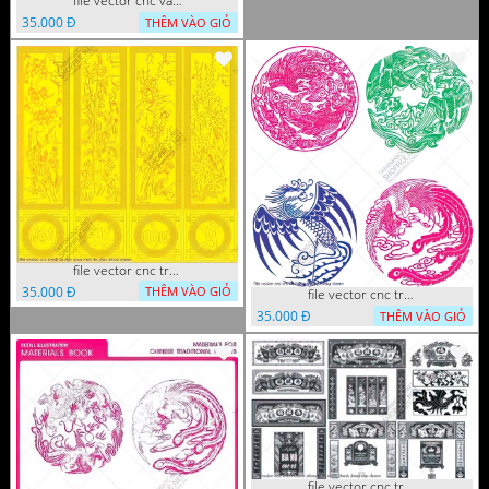
file vector cnc vach ngan hang rao decor dac sac chua tung phung phi
35.000 Đ
THÊM VÀO GIỎ
file vector cnc tranh tu quy mau cam de chiu decor
35.000 Đ
THÊM VÀO GIỎ
file vector cnc tranh decor rong phuong
35.000 Đ
THÊM VÀO GIỎ
file vector cnc tranh decor phong tho nghe thuat dang cap