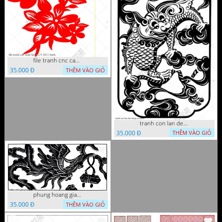
file tranh cnc canh hoa 21 9 2022 hanh
35.000 Đ
THÊM VÀO GIỎ
tranh con lan den trang co
35.000 Đ
THÊM VÀO GIỎ
phung hoang giao thu cnc
35.000 Đ
THÊM VÀO GIỎ