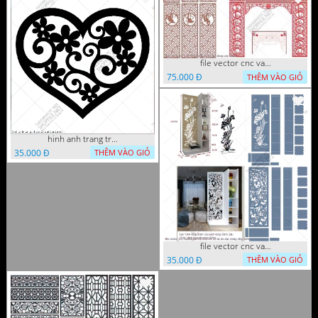
file vector cnc vach tho tranh phong tho dang cap
75.000 Đ
THÊM VÀO GIỎ
hinh anh trang tri cua so trai tim
35.000 Đ
THÊM VÀO GIỎ
file vector cnc vach ngan ket hop voi ke de do dac trong nha
35.000 Đ
THÊM VÀO GIỎ