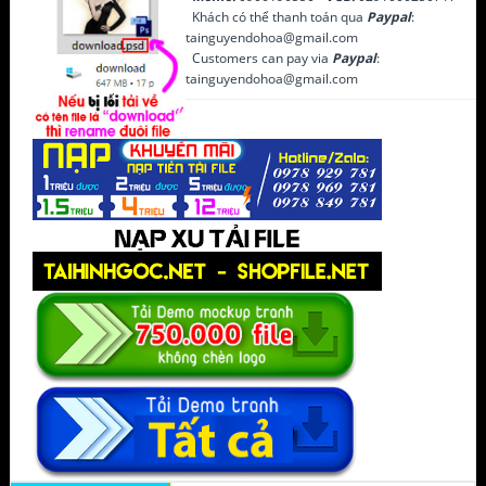
Khách có thể thanh toán qua
Paypal
:
tainguyendohoa@gmail.com
Customers can pay via
Paypal
:
tainguyendohoa@gmail.com