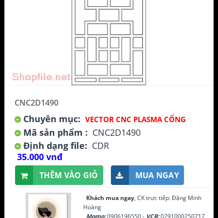
CNC2D1490
Chuyên mục:
VECTOR CNC PLASMA CỔNG
Mã sản phẩm :
CNC2D1490
Định dạng file:
CDR
35.000 vnđ
THÊM VÀO GIỎ
MUA NGAY
Khách mua ngay
, CK trực tiếp: Đặng Minh
Hoàng
Momo:
0906196550 -
VCB:
0291000250717