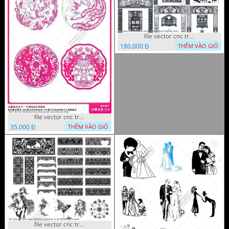
file vector cnc tranh decor phong tho nghe thuat dang cap
180.000 Đ
THÊM VÀO GIỎ
file vector cnc tranh decor rong phuong cuon tron dang cap
35.000 Đ
THÊM VÀO GIỎ
file vector cnc tranh decor nghe thuat phong tho va chi tiet phong tho