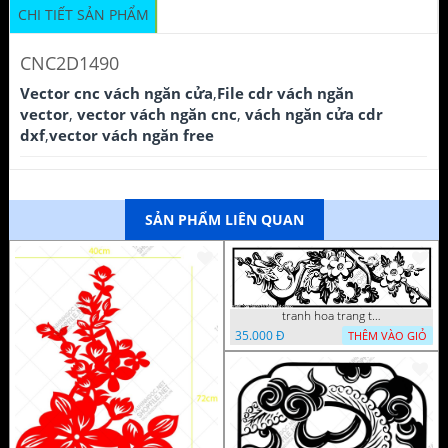
CHI TIẾT SẢN PHẨM
CNC2D1490
Vector cnc vách ngăn cửa
,
File cdr vách ngăn
vector
,
vector vách ngăn cnc
,
vách ngăn cửa cdr
dxf
,
vector vách ngăn free
SẢN PHẨM LIÊN QUAN
tranh hoa trang tri dep mat
35.000 Đ
THÊM VÀO GIỎ