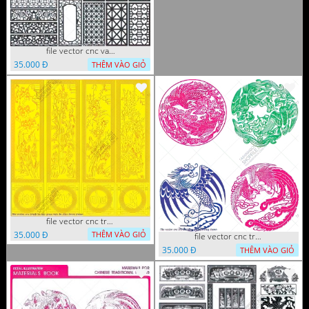
file vector cnc vach ngan hang rao decor dac sac chua tung phung phi
35.000 Đ
THÊM VÀO GIỎ
file vector cnc tranh tu quy mau cam de chiu decor
35.000 Đ
THÊM VÀO GIỎ
file vector cnc tranh decor rong phuong
35.000 Đ
THÊM VÀO GIỎ