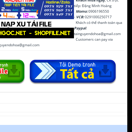
Khách mua ngay
, CK trực
tiếp: Đặng Minh Hoàng
Momo:
0906196550
-
VCB:
0291000250717
Khách có thể thanh toán qua
Paypal
:
tainguyendohoa@gmail.com
Customers can pay via
inguyendohoa@gmail.com