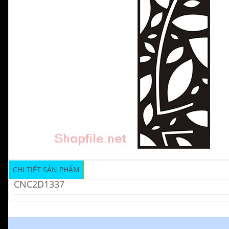
CHI TIẾT SẢN PHẨM
CNC2D1337