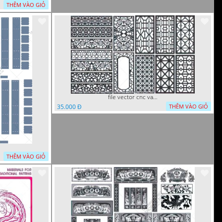
THÊM VÀO GIỎ
file vector cnc vach ngan hang rao decor dac sac chua tung phung phi
35.000 Đ
THÊM VÀO GIỎ
THÊM VÀO GIỎ