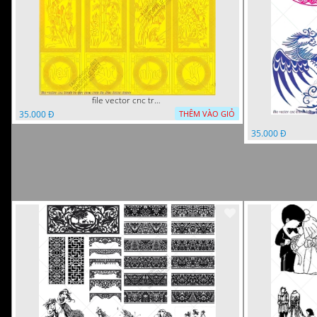
file vector cnc tranh tu quy mau cam de chiu decor
35.000 Đ
THÊM VÀO GIỎ
35.000 Đ