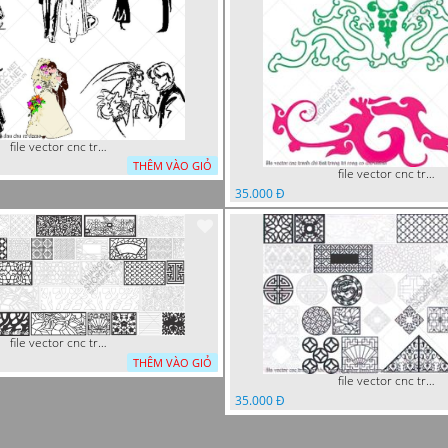
file vector cnc tranh decor co dau chu re
THÊM VÀO GIỎ
file vector cnc tranh chi tiet trang tri rong co cnc
35.000 Đ
file vector cnc trang tri tranh decor
THÊM VÀO GIỎ
file vector cnc trang tri khoi tron tru nghe thuat
35.000 Đ