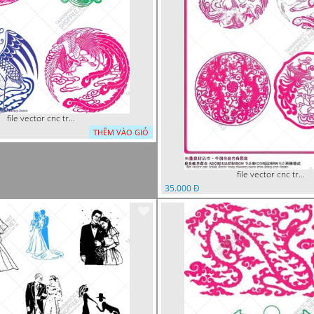
file vector cnc tranh decor rong phuong
THÊM VÀO GIỎ
file vector cnc tranh decor rong phuong cuon tron dang cap
35.000 Đ