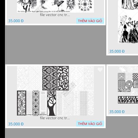
file vector cnc tranh decor nghe thuat phong tho va chi tiet phong tho
35.000 Đ
THÊM VÀO GIỎ
35.000 Đ
35.000 Đ
file vector cnc trang tri tranh du loai
35.000 Đ
THÊM VÀO GIỎ