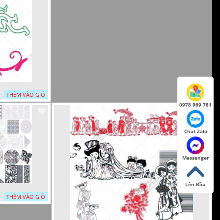
THÊM VÀO GIỎ
0978 969 781
Chat Zalo
Messenger
Lên Đầu
THÊM VÀO GIỎ