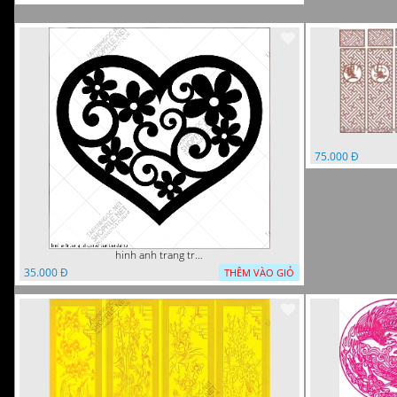
75.000 Đ
hinh anh trang tri cua so trai tim
35.000 Đ
THÊM VÀO GIỎ