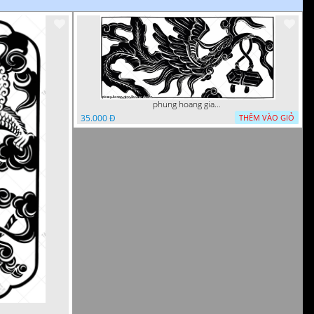
phung hoang giao thu cnc
35.000 Đ
THÊM VÀO GIỎ