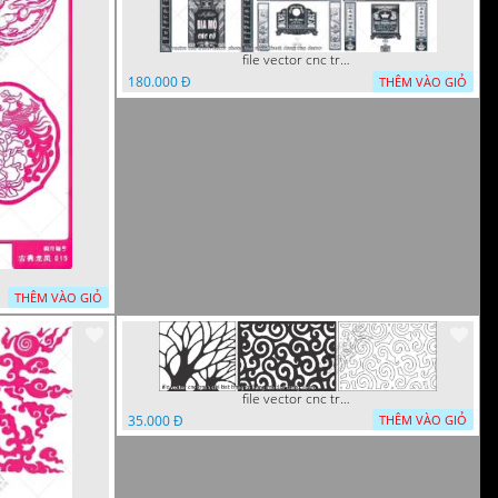
file vector cnc tranh decor phong tho nghe thuat dang cap
180.000 Đ
THÊM VÀO GIỎ
THÊM VÀO GIỎ
file vector cnc tranh chi tiet trang tri hang rao den trang
35.000 Đ
THÊM VÀO GIỎ