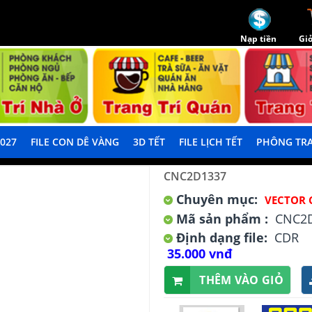
Nạp tiền
Giỏ
2027
FILE CON DÊ VÀNG
3D TẾT
FILE LỊCH TẾT
PHÔNG TRA
CNC2D1337
Chuyên mục:
VECTOR 
Mã sản phẩm :
CNC2
Định dạng file:
CDR
35.000 vnđ
THÊM VÀO GIỎ