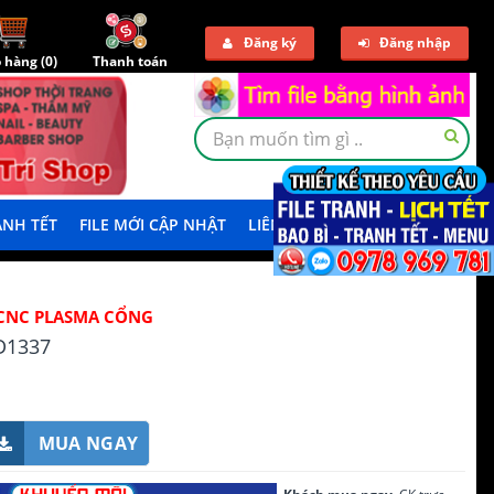
Đăng ký
Đăng nhập
 hàng (
0
)
Thanh toán
NH TẾT
FILE MỚI CẬP NHẬT
LIÊN HỆ
TẢI DEMO
CNC PLASMA CỔNG
D1337
MUA NGAY