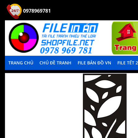
0978969781
TRANG CHỦ
CHỦ ĐỀ TRANH
FILE BẢN ĐỒ VN
FILE TẾT 