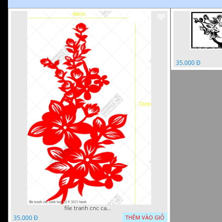
35.000 Đ
file tranh cnc canh hoa 21 9 2022 hanh
35.000 Đ
THÊM VÀO GIỎ