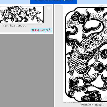
tranh hoa trang tri dep mat
THÊM VÀO GIỎ
tranh con lan den trang co