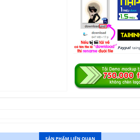
Paypal
: ta
SẢN PHẨM LIÊN QUAN