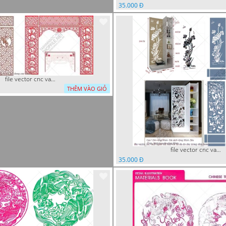
35.000 Đ
file vector cnc vach tho tranh phong tho dang cap
THÊM VÀO GIỎ
file vector cnc vach ngan ket hop voi ke de do dac trong nha
35.000 Đ