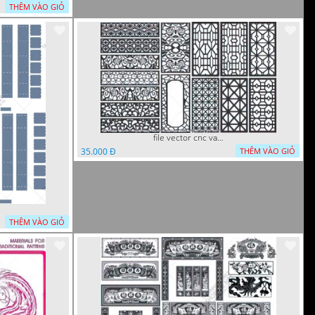
THÊM VÀO GIỎ
file vector cnc vach ngan hang rao decor dac sac chua tung phung phi
35.000 Đ
THÊM VÀO GIỎ
THÊM VÀO GIỎ