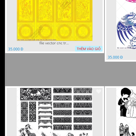
file vector cnc tranh tu quy mau cam de chiu decor
35.000 Đ
THÊM VÀO GIỎ
35.000 Đ