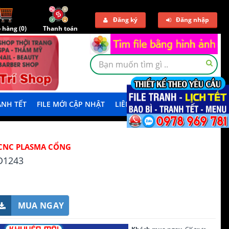
Đăng ký
Đăng nhập
 hàng (
0
)
Thanh toán
NH TẾT
FILE MỚI CẬP NHẬT
LIÊN HỆ
TẢI DEMO
CNC PLASMA CỔNG
D1243
MUA NGAY