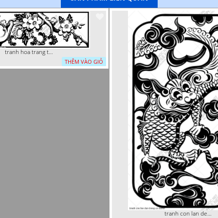
tranh hoa trang tri dep mat
THÊM VÀO GIỎ
tranh con lan den trang co