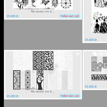
file vector cnc tranh decor nghe thuat phong tho va chi tiet phong tho
35.000 Đ
THÊM VÀO GIỎ
35.000 Đ
35.000 Đ
file vector cnc trang tri tranh du loai
35.000 Đ
THÊM VÀO GIỎ