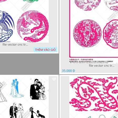
file vector cnc tranh decor rong phuong
THÊM VÀO GIỎ
file vector cnc tranh decor rong phuong cuon tron dang cap
35.000 Đ