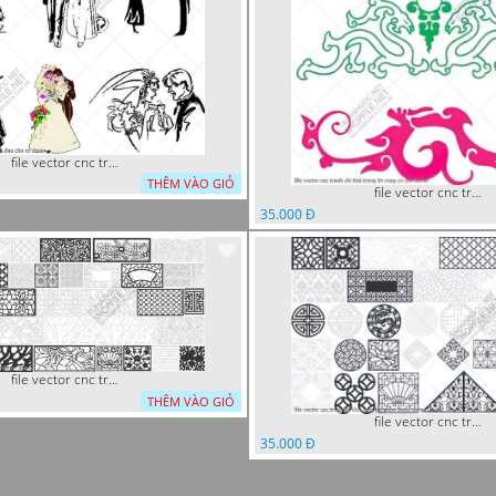
file vector cnc tranh decor co dau chu re
THÊM VÀO GIỎ
file vector cnc tranh chi tiet trang tri rong co cnc
35.000 Đ
file vector cnc trang tri tranh decor
THÊM VÀO GIỎ
file vector cnc trang tri khoi tron tru nghe thuat
35.000 Đ