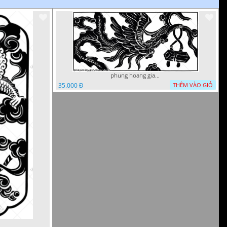
phung hoang giao thu cnc
35.000 Đ
THÊM VÀO GIỎ