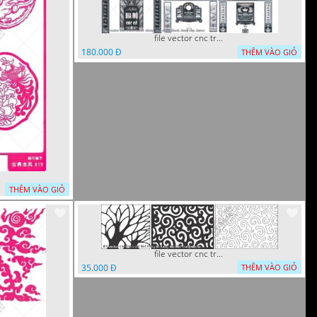
file vector cnc tranh decor phong tho nghe thuat dang cap
180.000 Đ
THÊM VÀO GIỎ
THÊM VÀO GIỎ
file vector cnc tranh chi tiet trang tri hang rao den trang
35.000 Đ
THÊM VÀO GIỎ