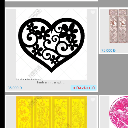
75.000 Đ
hinh anh trang tri cua so trai tim
35.000 Đ
THÊM VÀO GIỎ