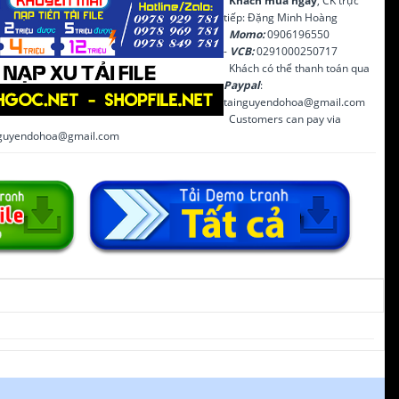
Khách mua ngay
, CK trực
tiếp: Đặng Minh Hoàng
Momo:
0906196550
-
VCB:
0291000250717
Khách có thể thanh toán qua
Paypal
:
tainguyendohoa@gmail.com
Customers can pay via
inguyendohoa@gmail.com