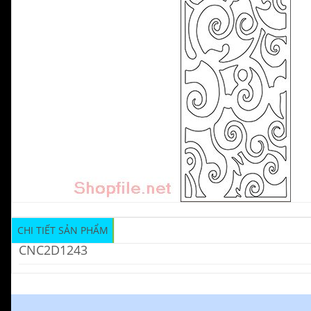
CHI TIẾT SẢN PHẨM
CNC2D1243