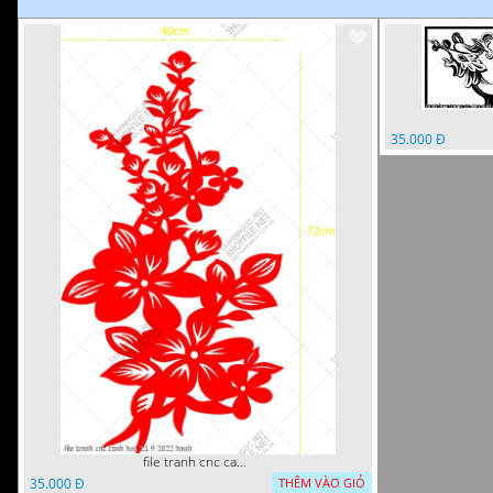
35.000 Đ
file tranh cnc canh hoa 21 9 2022 hanh
35.000 Đ
THÊM VÀO GIỎ