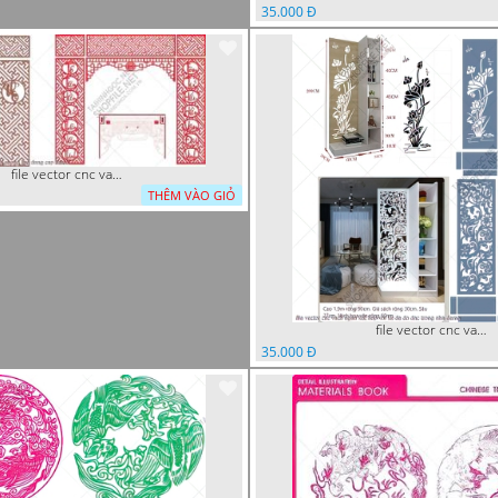
35.000 Đ
file vector cnc vach tho tranh phong tho dang cap
THÊM VÀO GIỎ
file vector cnc vach ngan ket hop voi ke de do dac trong nha
35.000 Đ