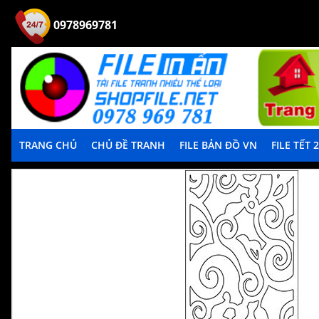
0978969781
TRANG CHỦ
CHỦ ĐỀ TRANH
FILE BẢN ĐỒ VN
FILE TẾT 