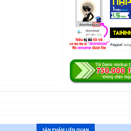
Paypal
: ta
SẢN PHẨM LIÊN QUAN