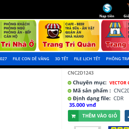
Nạp tiền
Giỏ
2027
FILE CON DÊ VÀNG
3D TẾT
FILE LỊCH TẾT
PHÔNG TRA
CNC2D1243
Chuyên mục:
VECTOR 
Mã sản phẩm :
CNC2
Định dạng file:
CDR
35.000 vnđ
THÊM VÀO GIỎ