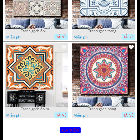
Tranh gạch ô vuông ghép màu in nghệ thuật
Tranh gạch trang trí in họa tiết chất lượng cao
Miễn phí
Miễn phí
TẢI VỀ
TẢI VỀ
Tranh gạch ốp tường in 3d họa tiết màu vàng
Tranh gạch bông in uv họa tiết đỏ
Miễn phí
Miễn phí
TẢI VỀ
TẢI VỀ
XEM THÊM