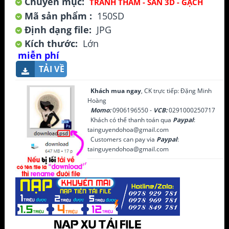
Chuyên mục:
TRANH THẢM - SÀN 3D - GẠCH
Mã sản phẩm :
150SD
Định dạng file:
JPG
Kích thước:
Lớn
miễn phí
TẢI VỀ
Khách mua ngay
, CK trực tiếp: Đặng Minh
Hoàng
Momo:
0906196550 -
VCB:
0291000250717
Khách có thể thanh toán qua
Paypal
:
tainguyendohoa@gmail.com
Customers can pay via
Paypal
:
tainguyendohoa@gmail.com