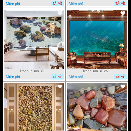
Miễn phí
Miễn phí
TẢI VỀ
TẢI VỀ
Tranh in sàn 3D san hô và đàn cá file psd
Tranh sàn 3D cá mập dưới biển sâu chất lượng cao
Miễn phí
Miễn phí
TẢI VỀ
TẢI VỀ