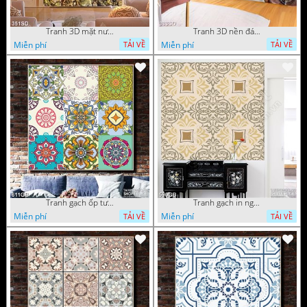
Tranh 3D mặt nước và sỏi trang trí tường
Tranh 3D nền đá cuội đẹp
Miễn phí
Miễn phí
TẢI VỀ
TẢI VỀ
Tranh gạch ốp tường in uv họa tiết hoa xanh
Tranh gạch in nghệ thuật hoa văn sang trọng
Miễn phí
Miễn phí
TẢI VỀ
TẢI VỀ