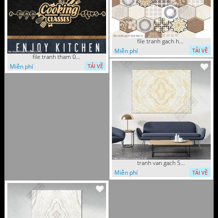
file tranh gach hoa tiet vy
Miễn phí
TẢI VỀ
file tranh tham 05112022 ha
Miễn phí
TẢI VỀ
tranh van gach 5 10 2022 vy
Miễn phí
TẢI VỀ