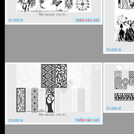
file vector cnc tranh decor nghe thuat phong tho va chi tiet phong tho
35.000 Đ
THÊM VÀO GIỎ
35.000 Đ
35.000 Đ
file vector cnc trang tri tranh du loai
35.000 Đ
THÊM VÀO GIỎ