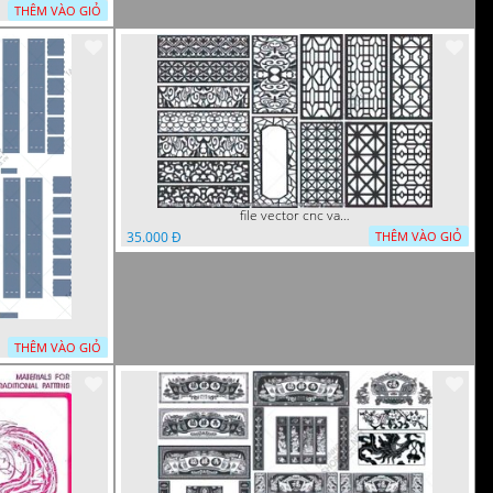
THÊM VÀO GIỎ
file vector cnc vach ngan hang rao decor dac sac chua tung phung phi
35.000 Đ
THÊM VÀO GIỎ
THÊM VÀO GIỎ