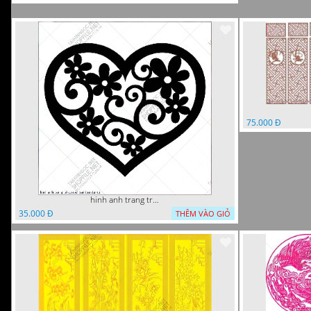
75.000 Đ
hinh anh trang tri cua so trai tim
35.000 Đ
THÊM VÀO GIỎ