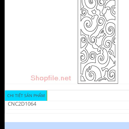
CHI TIẾT SẢN PHẨM
CNC2D1064