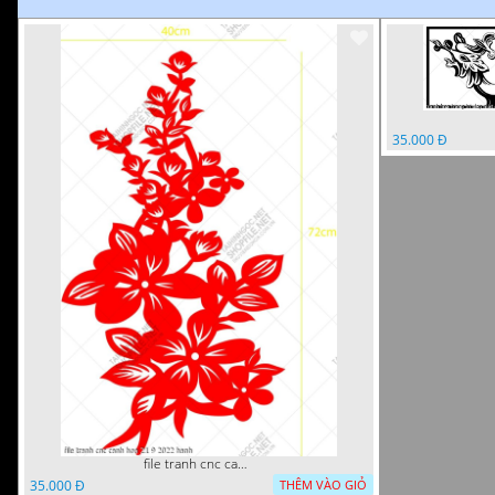
35.000 Đ
file tranh cnc canh hoa 21 9 2022 hanh
35.000 Đ
THÊM VÀO GIỎ