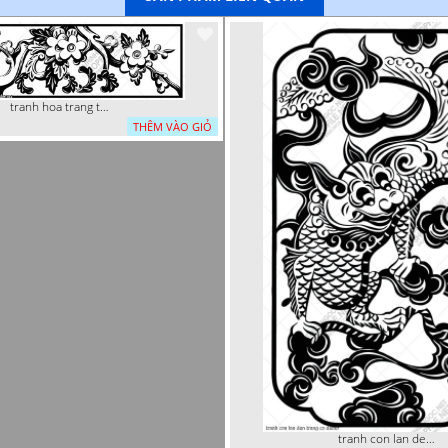
tranh hoa trang tri dep mat
THÊM VÀO GIỎ
tranh con lan den trang co