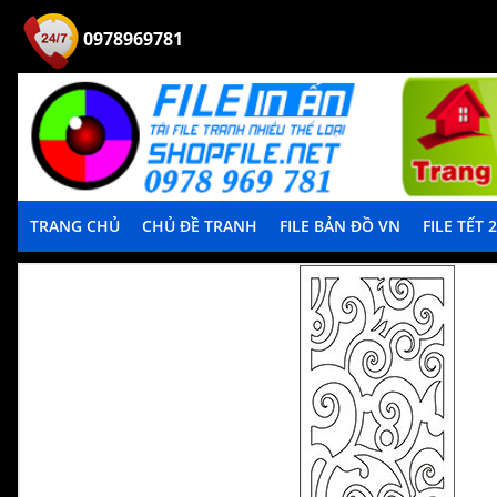
0978969781
TRANG CHỦ
CHỦ ĐỀ TRANH
FILE BẢN ĐỒ VN
FILE TẾT 