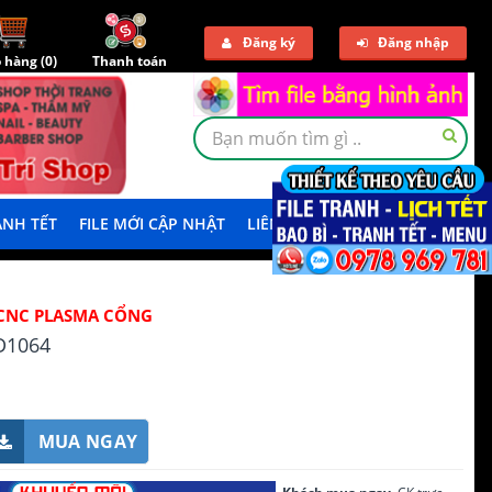
Đăng ký
Đăng nhập
 hàng (
0
)
Thanh toán
NH TẾT
FILE MỚI CẬP NHẬT
LIÊN HỆ
TẢI DEMO
CNC PLASMA CỔNG
D1064
MUA NGAY