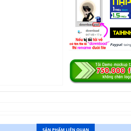
Paypal
: ta
SẢN PHẨM LIÊN QUAN