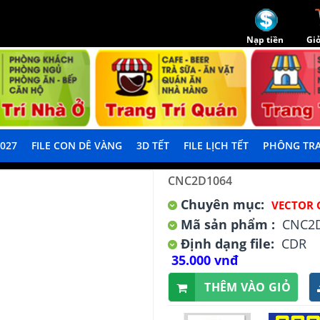
Nạp tiền
Giỏ
2027
FILE CON DÊ VÀNG
3D TẾT
FILE LỊCH TẾT
PHÔNG TRA
CNC2D1064
Chuyên mục:
VECTOR 
Mã sản phẩm :
CNC2
Định dạng file:
CDR
35.000 vnđ
THÊM VÀO GIỎ