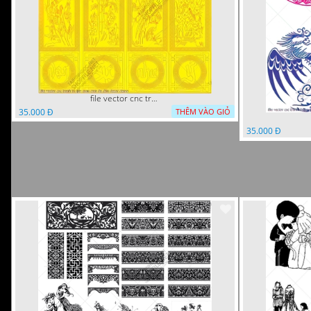
file vector cnc tranh tu quy mau cam de chiu decor
35.000 Đ
THÊM VÀO GIỎ
35.000 Đ