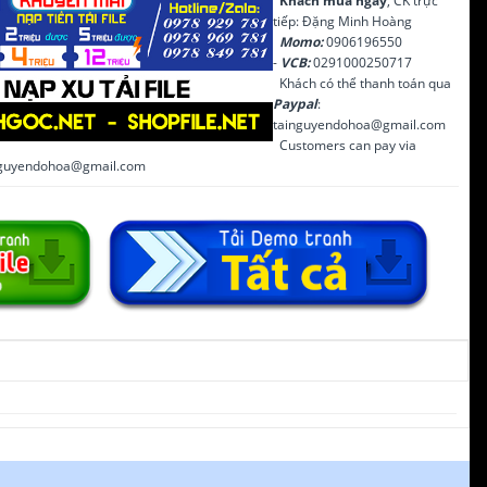
Khách mua ngay
, CK trực
tiếp: Đặng Minh Hoàng
Momo:
0906196550
-
VCB:
0291000250717
Khách có thể thanh toán qua
Paypal
:
tainguyendohoa@gmail.com
Customers can pay via
inguyendohoa@gmail.com