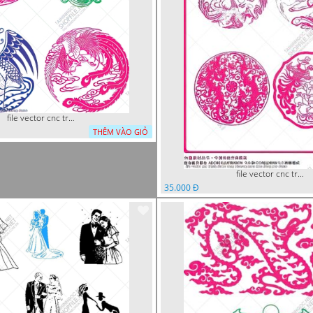
file vector cnc tranh decor rong phuong
THÊM VÀO GIỎ
file vector cnc tranh decor rong phuong cuon tron dang cap
35.000 Đ