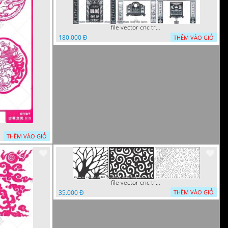
file vector cnc tranh decor phong tho nghe thuat dang cap
180.000 Đ
THÊM VÀO GIỎ
THÊM VÀO GIỎ
file vector cnc tranh chi tiet trang tri hang rao den trang
35.000 Đ
THÊM VÀO GIỎ