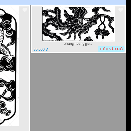
phung hoang giao thu cnc
35.000 Đ
THÊM VÀO GIỎ