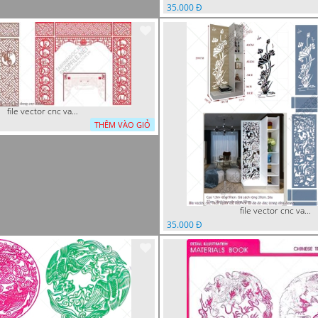
35.000 Đ
file vector cnc vach tho tranh phong tho dang cap
THÊM VÀO GIỎ
file vector cnc vach ngan ket hop voi ke de do dac trong nha
35.000 Đ