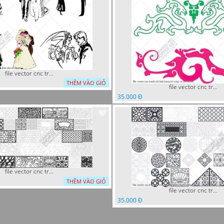
file vector cnc tranh decor co dau chu re
THÊM VÀO GIỎ
file vector cnc tranh chi tiet trang tri rong co cnc
35.000 Đ
file vector cnc trang tri tranh decor
THÊM VÀO GIỎ
file vector cnc trang tri khoi tron tru nghe thuat
35.000 Đ