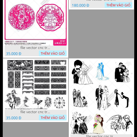
180.000 Đ
THÊM VÀO GIỎ
file vector cnc tranh decor rong phuong cuon tron dang cap
35.000 Đ
THÊM VÀO GIỎ
file vector cnc tranh decor nghe thuat phong tho va chi tiet phong tho
35.000 Đ
THÊM VÀO GIỎ
file vector cnc tranh decor co dau chu re