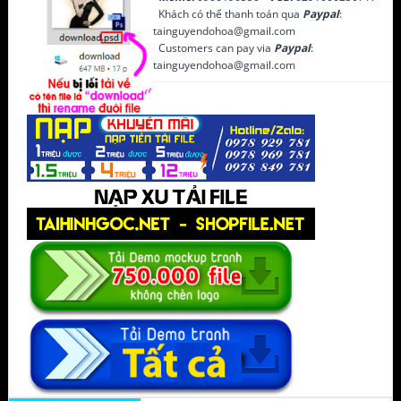
Khách có thể thanh toán qua
Paypal
:
tainguyendohoa@gmail.com
Customers can pay via
Paypal
:
tainguyendohoa@gmail.com