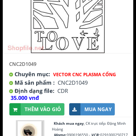
CNC2D1049
Chuyên mục:
VECTOR CNC PLASMA CỔNG
Mã sản phẩm :
CNC2D1049
Định dạng file:
CDR
35.000 vnđ
THÊM VÀO GIỎ
MUA NGAY
Khách mua ngay
, CK trực tiếp: Đặng Minh
Hoàng
Momo:
0906196550 -
VCB:
0291000250717