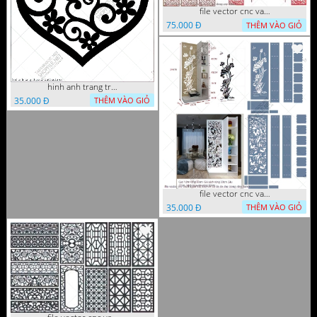
file vector cnc vach tho tranh phong tho dang cap
75.000 Đ
THÊM VÀO GIỎ
hinh anh trang tri cua so trai tim
35.000 Đ
THÊM VÀO GIỎ
file vector cnc vach ngan ket hop voi ke de do dac trong nha
35.000 Đ
THÊM VÀO GIỎ