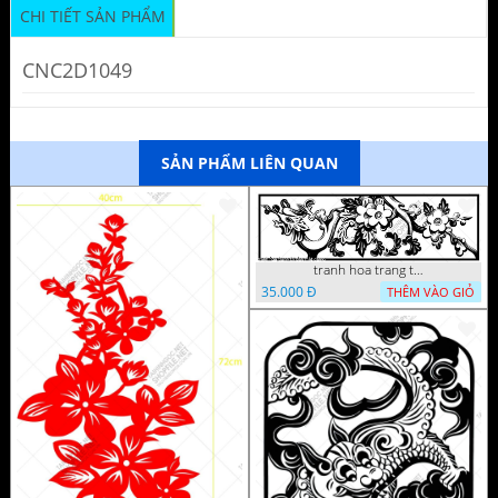
CHI TIẾT SẢN PHẨM
CNC2D1049
SẢN PHẨM LIÊN QUAN
tranh hoa trang tri dep mat
35.000 Đ
THÊM VÀO GIỎ