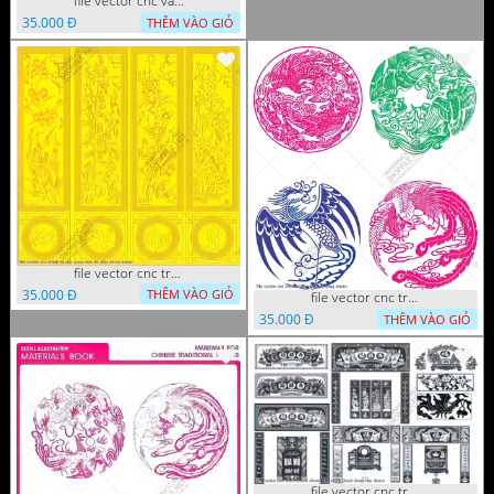
file vector cnc vach ngan hang rao decor dac sac chua tung phung phi
35.000 Đ
THÊM VÀO GIỎ
file vector cnc tranh tu quy mau cam de chiu decor
35.000 Đ
THÊM VÀO GIỎ
file vector cnc tranh decor rong phuong
35.000 Đ
THÊM VÀO GIỎ
file vector cnc tranh decor phong tho nghe thuat dang cap