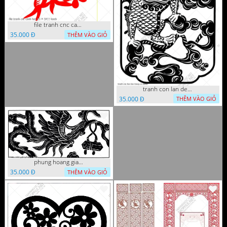
file tranh cnc canh hoa 21 9 2022 hanh
35.000 Đ
THÊM VÀO GIỎ
tranh con lan den trang co
35.000 Đ
THÊM VÀO GIỎ
phung hoang giao thu cnc
35.000 Đ
THÊM VÀO GIỎ