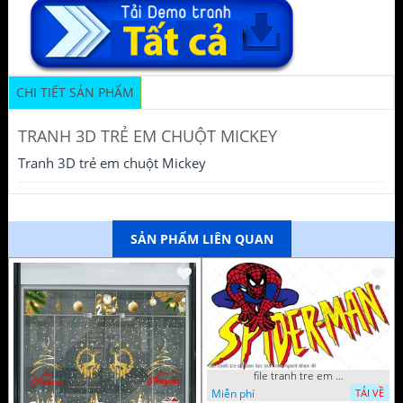
CHI TIẾT SẢN PHẨM
TRANH 3D TRẺ EM CHUỘT MICKEY
Tranh 3D trẻ em chuột Mickey
SẢN PHẨM LIÊN QUAN
file tranh tre em tieu hoc man non nguoi nhen 40
Miễn phí
TẢI VỀ