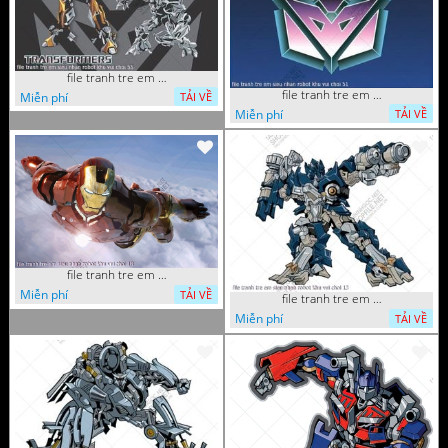
file tranh tre em sieu nhan robot khu vui choi 55
file tranh tre em sieu nhan robot khu vui choi 51
Miễn phí
TẢI VỀ
Miễn phí
TẢI VỀ
file tranh tre em sieu nhan robot khu vui choi 18
Miễn phí
TẢI VỀ
file tranh tre em sieu nhan robot khu vui choi 13
Miễn phí
TẢI VỀ