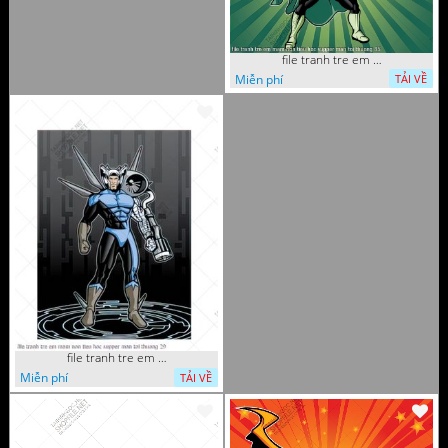
file tranh tre em mam non tieu hoc supper man toi thuong 35
Miễn phí
TẢI VỀ
file tranh tre em mam non tieu hoc supper man toi thuong 29
Miễn phí
TẢI VỀ