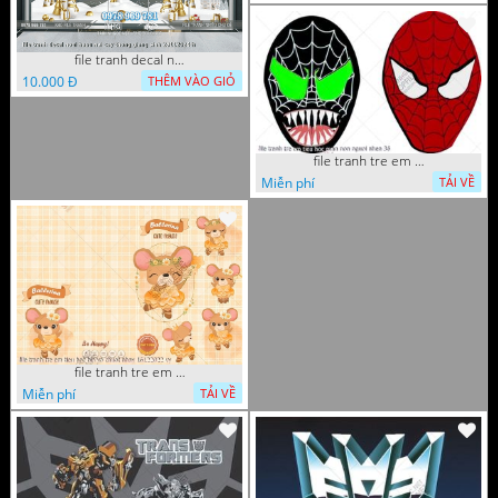
file tranh decal noel huou nai cay thong giang sinh 28112024 h
10.000 Đ
THÊM VÀO GIỎ
file tranh tre em tieu hoc man non nguoi nhen 36
Miễn phí
TẢI VỀ
file tranh tre em tieu hoc bia vo chuot nhay 16122022 vy
Miễn phí
TẢI VỀ