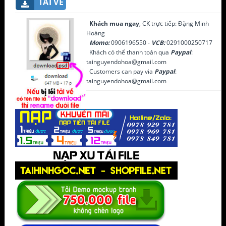
TẢI VỀ
Khách mua ngay
, CK trực tiếp: Đặng Minh
Hoàng
Momo:
0906196550 -
VCB:
0291000250717
Khách có thể thanh toán qua
Paypal
:
tainguyendohoa@gmail.com
Customers can pay via
Paypal
:
tainguyendohoa@gmail.com