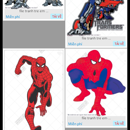
file tranh tre em sieu nhan robot khu vui choi 7
Miễn phí
TẢI VỀ
file tranh tre em sieu nhan robot khu vui choi 2
Miễn phí
TẢI VỀ
file tranh tre em nguoi nhen mam non tieu hoc 5
Miễn phí
TẢI VỀ