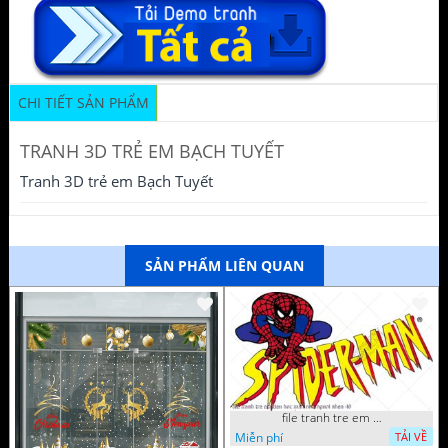
CHI TIẾT SẢN PHẨM
TRANH 3D TRẺ EM BẠCH TUYẾT
Tranh 3D trẻ em Bạch Tuyết
SẢN PHẨM LIÊN QUAN
file tranh tre em tieu hoc man non nguoi nhen 40
Miễn phí
TẢI VỀ