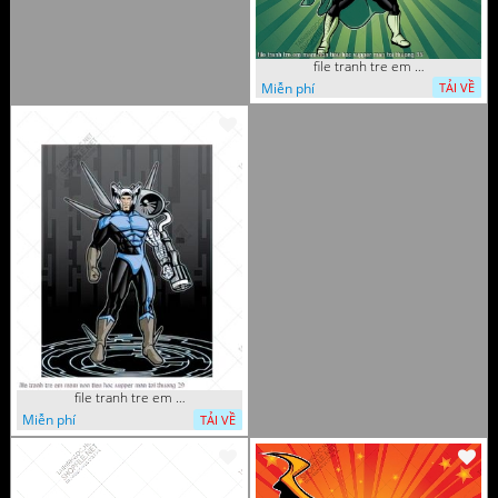
file tranh tre em mam non tieu hoc supper man toi thuong 35
Miễn phí
TẢI VỀ
file tranh tre em mam non tieu hoc supper man toi thuong 29
Miễn phí
TẢI VỀ