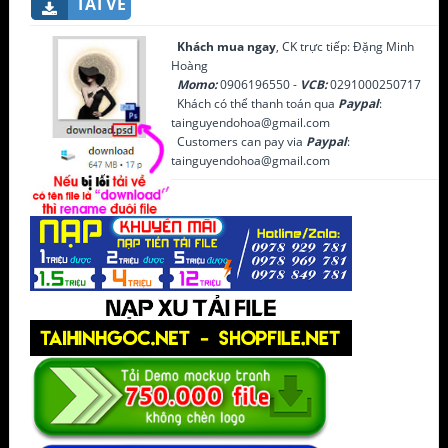
TẢI VỀ
Khách mua ngay
, CK trực tiếp: Đặng Minh
Hoàng
Momo:
0906196550 -
VCB:
0291000250717
Khách có thể thanh toán qua
Paypal
:
tainguyendohoa@gmail.com
Customers can pay via
Paypal
:
tainguyendohoa@gmail.com