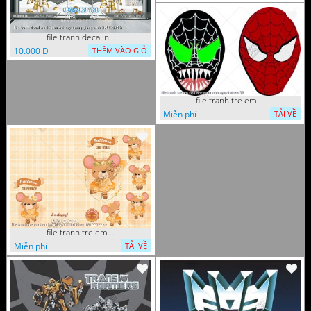
file tranh decal noel huou nai cay thong giang sinh 28112024 h
10.000 Đ
THÊM VÀO GIỎ
file tranh tre em tieu hoc man non nguoi nhen 36
Miễn phí
TẢI VỀ
file tranh tre em tieu hoc bia vo chuot nhay 16122022 vy
Miễn phí
TẢI VỀ