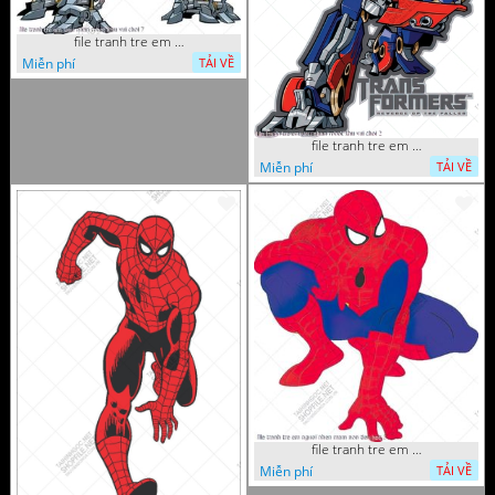
file tranh tre em sieu nhan robot khu vui choi 7
Miễn phí
TẢI VỀ
file tranh tre em sieu nhan robot khu vui choi 2
Miễn phí
TẢI VỀ
file tranh tre em nguoi nhen mam non tieu hoc 5
Miễn phí
TẢI VỀ