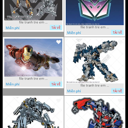
file tranh tre em sieu nhan robot khu vui choi 55
file tranh tre em sieu nhan robot khu vui choi 51
Miễn phí
TẢI VỀ
Miễn phí
TẢI VỀ
file tranh tre em sieu nhan robot khu vui choi 18
Miễn phí
TẢI VỀ
file tranh tre em sieu nhan robot khu vui choi 13
Miễn phí
TẢI VỀ