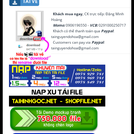
TẢI VỀ
Khách mua ngay
, CK trực tiếp: Đặng Minh
Hoàng
Momo:
0906196550 -
VCB:
0291000250717
Khách có thể thanh toán qua
Paypal
:
tainguyendohoa@gmail.com
Customers can pay via
Paypal
:
tainguyendohoa@gmail.com