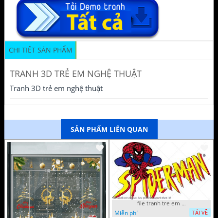
CHI TIẾT SẢN PHẨM
TRANH 3D TRẺ EM NGHỆ THUẬT
Tranh 3D trẻ em nghệ thuật
SẢN PHẨM LIÊN QUAN
file tranh tre em tieu hoc man non nguoi nhen 40
Miễn phí
TẢI VỀ