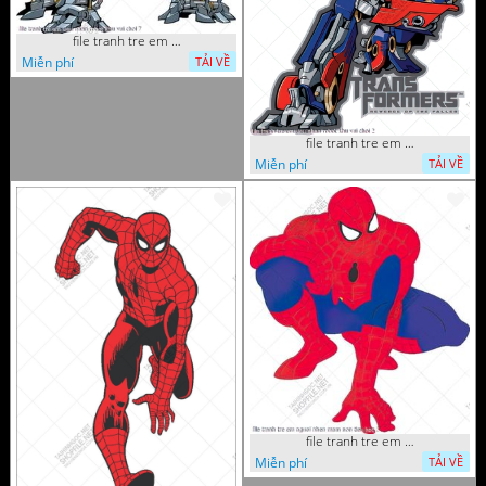
file tranh tre em sieu nhan robot khu vui choi 7
Miễn phí
TẢI VỀ
file tranh tre em sieu nhan robot khu vui choi 2
Miễn phí
TẢI VỀ
file tranh tre em nguoi nhen mam non tieu hoc 5
Miễn phí
TẢI VỀ