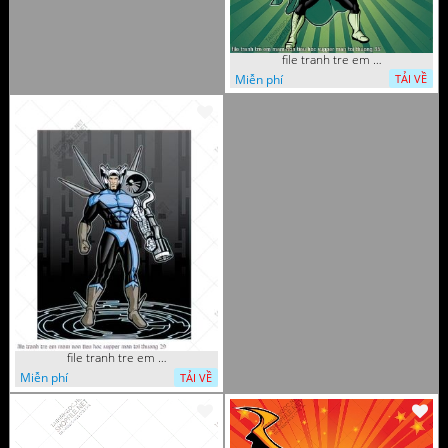
file tranh tre em mam non tieu hoc supper man toi thuong 35
Miễn phí
TẢI VỀ
file tranh tre em mam non tieu hoc supper man toi thuong 29
Miễn phí
TẢI VỀ