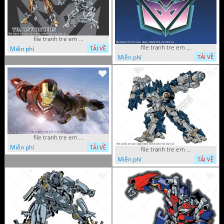
file tranh tre em sieu nhan robot khu vui choi 55
file tranh tre em sieu nhan robot khu vui choi 51
Miễn phí
TẢI VỀ
Miễn phí
TẢI VỀ
file tranh tre em sieu nhan robot khu vui choi 18
Miễn phí
TẢI VỀ
file tranh tre em sieu nhan robot khu vui choi 13
Miễn phí
TẢI VỀ