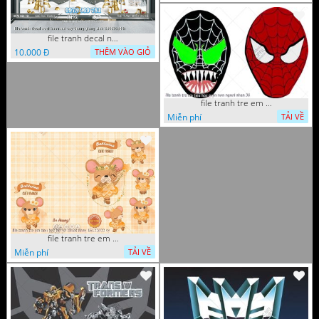
file tranh decal noel huou nai cay thong giang sinh 28112024 h
10.000 Đ
THÊM VÀO GIỎ
file tranh tre em tieu hoc man non nguoi nhen 36
Miễn phí
TẢI VỀ
file tranh tre em tieu hoc bia vo chuot nhay 16122022 vy
Miễn phí
TẢI VỀ