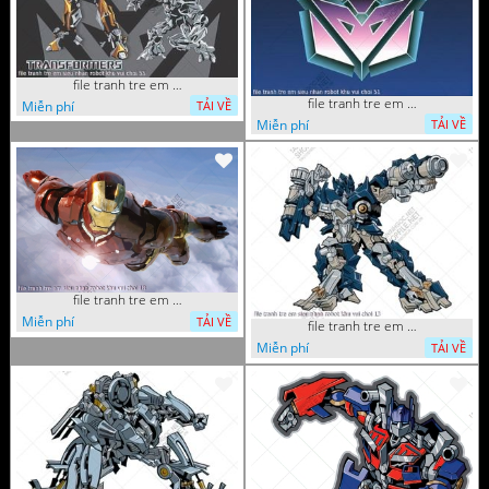
file tranh tre em sieu nhan robot khu vui choi 55
file tranh tre em sieu nhan robot khu vui choi 51
Miễn phí
TẢI VỀ
Miễn phí
TẢI VỀ
file tranh tre em sieu nhan robot khu vui choi 18
Miễn phí
TẢI VỀ
file tranh tre em sieu nhan robot khu vui choi 13
Miễn phí
TẢI VỀ