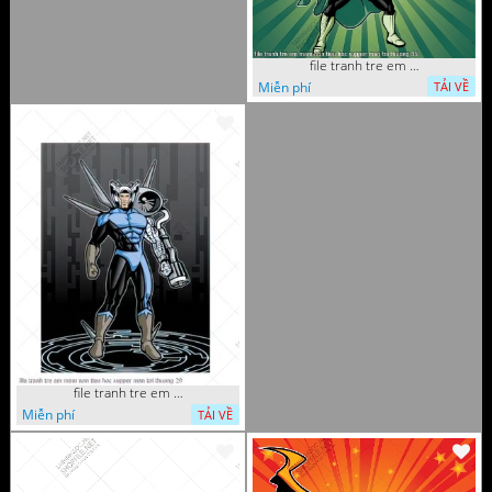
file tranh tre em mam non tieu hoc supper man toi thuong 35
Miễn phí
TẢI VỀ
file tranh tre em mam non tieu hoc supper man toi thuong 29
Miễn phí
TẢI VỀ