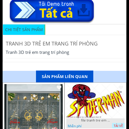
CHI TIẾT SẢN PHẨM
TRANH 3D TRẺ EM TRANG TRÍ PHÒNG
Tranh 3D trẻ em trang trí phòng
SẢN PHẨM LIÊN QUAN
file tranh tre em tieu hoc man non nguoi nhen 40
Miễn phí
TẢI VỀ