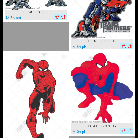
file tranh tre em sieu nhan robot khu vui choi 7
Miễn phí
TẢI VỀ
file tranh tre em sieu nhan robot khu vui choi 2
Miễn phí
TẢI VỀ
file tranh tre em nguoi nhen mam non tieu hoc 5
Miễn phí
TẢI VỀ