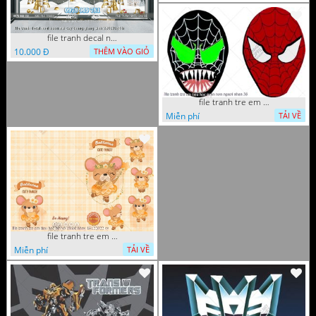
file tranh decal noel huou nai cay thong giang sinh 28112024 h
10.000 Đ
THÊM VÀO GIỎ
file tranh tre em tieu hoc man non nguoi nhen 36
Miễn phí
TẢI VỀ
file tranh tre em tieu hoc bia vo chuot nhay 16122022 vy
Miễn phí
TẢI VỀ