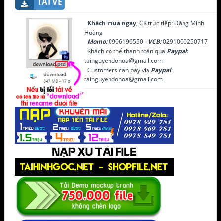
TẢI VỀ
Khách mua ngay
, CK trực tiếp: Đặng Minh
Hoàng
Momo:
0906196550 -
VCB:
0291000250717
Khách có thể thanh toán qua
Paypal
:
tainguyendohoa@gmail.com
Customers can pay via
Paypal
:
tainguyendohoa@gmail.com