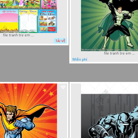
file tranh tre em mam non tieu hoc va hoc sinh 300 x 230
TẢI VỀ
file tranh tre em mam non tieu hoc supper man toi thuong 35
Miễn phí