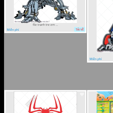
file tranh tre em sieu nhan robot khu vui choi 7
Miễn phí
TẢI VỀ
Miễn phí