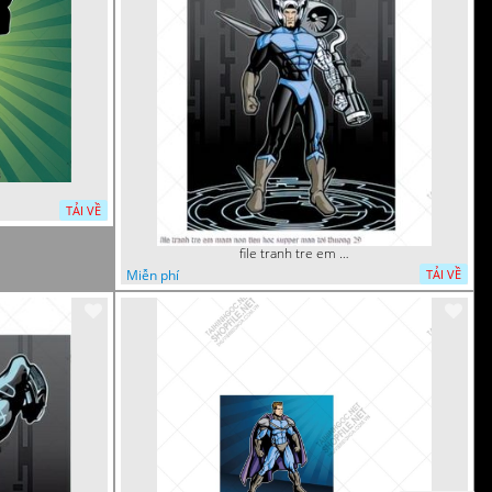
TẢI VỀ
file tranh tre em mam non tieu hoc supper man toi thuong 29
Miễn phí
TẢI VỀ