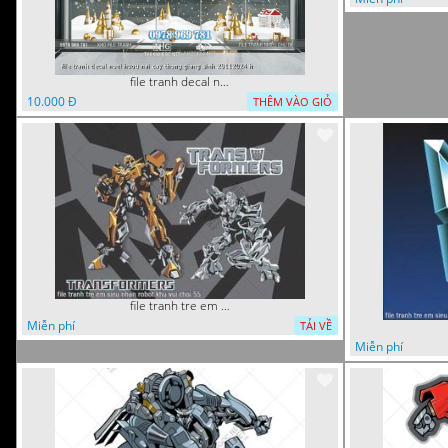
file tranh decal noel huou nai cay thong giang sinh 28112024 h
10.000 Đ
THÊM VÀO GIỎ
file tranh tre em sieu nhan robot khu vui choi 55
Miễn phí
TẢI VỀ
Miễn phí