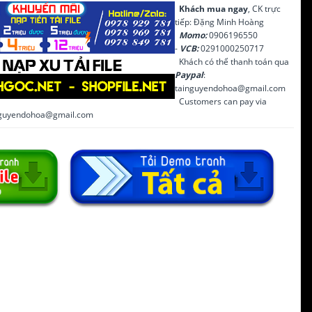
Khách mua ngay
, CK trực
tiếp: Đặng Minh Hoàng
Momo:
0906196550
-
VCB:
0291000250717
Khách có thể thanh toán qua
Paypal
:
tainguyendohoa@gmail.com
Customers can pay via
inguyendohoa@gmail.com