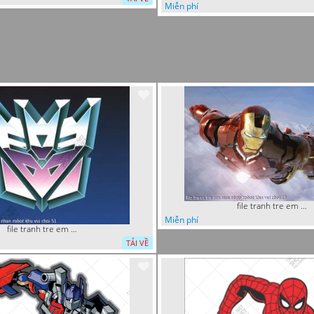
Miễn phí
file tranh tre em sieu nhan robot khu vui choi 18
Miễn phí
file tranh tre em sieu nhan robot khu vui choi 51
TẢI VỀ