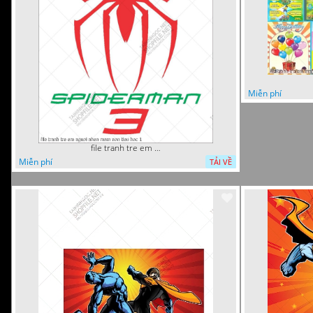
Miễn phí
file tranh tre em nguoi nhen mam non tieu hoc 1
Miễn phí
TẢI VỀ