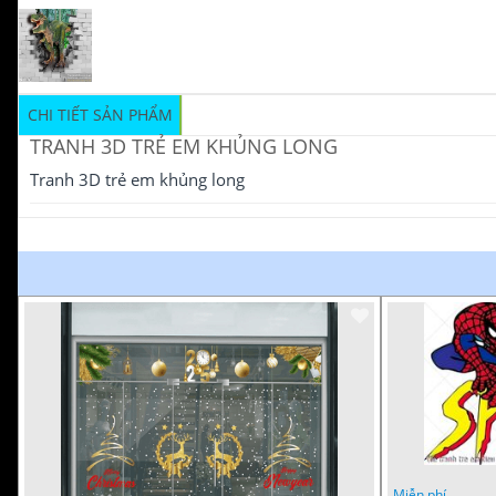
CHI TIẾT SẢN PHẨM
TRANH 3D TRẺ EM KHỦNG LONG
Tranh 3D trẻ em khủng long
Miễn phí