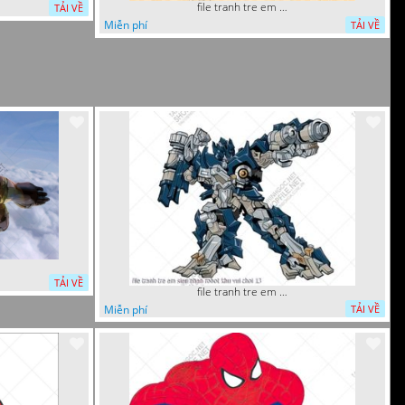
file tranh tre em tieu hoc bia vo chuot nhay 16122022 vy
TẢI VỀ
Miễn phí
TẢI VỀ
TẢI VỀ
file tranh tre em sieu nhan robot khu vui choi 13
Miễn phí
TẢI VỀ