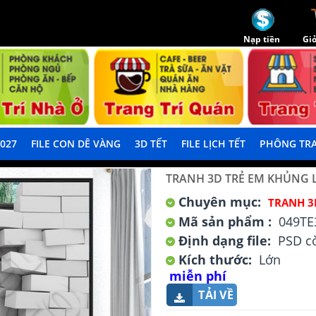
Nạp tiền
Giỏ
2027
FILE CON DÊ VÀNG
3D TẾT
FILE LỊCH TẾT
PHÔNG TRA
TRANH 3D TRẺ EM KHỦNG
Chuyên mục:
TRANH 3
Mã sản phẩm :
049TE
Định dạng file:
PSD cò
Kích thước:
Lớn
miễn phí
TẢI VỀ