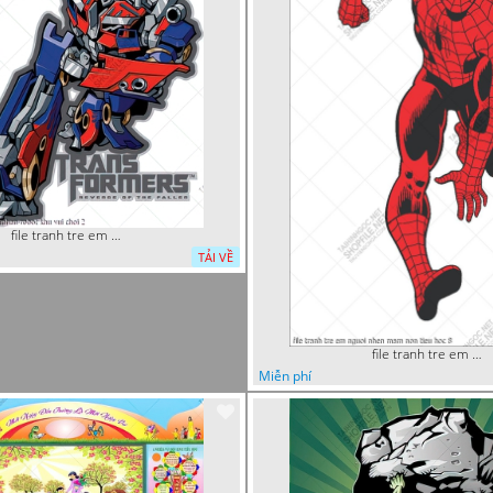
file tranh tre em sieu nhan robot khu vui choi 2
TẢI VỀ
file tranh tre em nguoi nhen mam non tieu hoc 8
Miễn phí