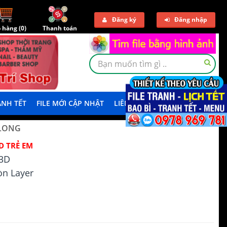
Đăng ký
Đăng nhập
 hàng (
0
)
Thanh toán
NH TẾT
FILE MỚI CẬP NHẬT
LIÊN HỆ
TẢI DEMO
 LONG
D TRẺ EM
3D
n Layer