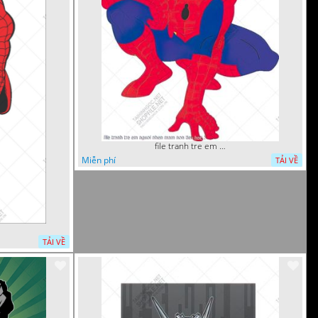
file tranh tre em nguoi nhen mam non tieu hoc 5
Miễn phí
TẢI VỀ
TẢI VỀ