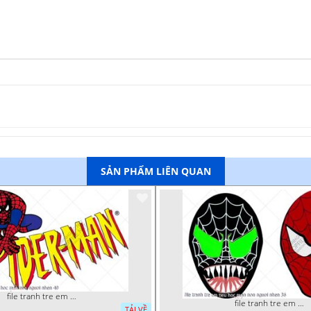
SẢN PHẨM LIÊN QUAN
file tranh tre em tieu hoc man non nguoi nhen 40
file tranh tre em tieu hoc man non nguoi nhen 36
TẢI VỀ