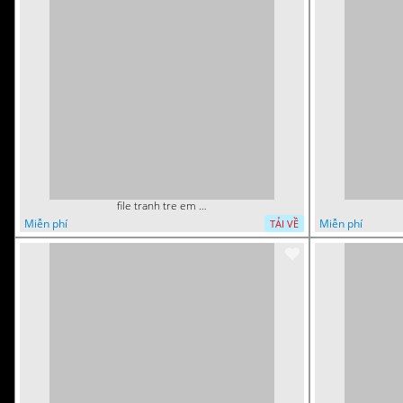
file tranh tre em sieu nhan robot khu vui choi 7
Miễn phí
Miễn phí
TẢI VỀ