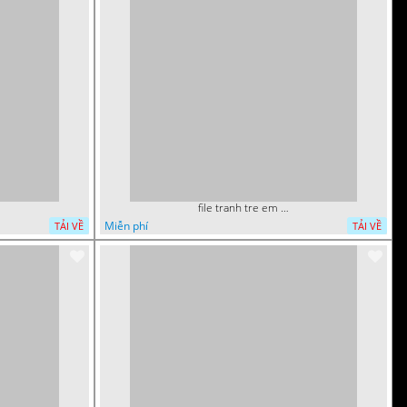
file tranh tre em nguoi nhen mam non tieu hoc 5
Miễn phí
TẢI VỀ
TẢI VỀ