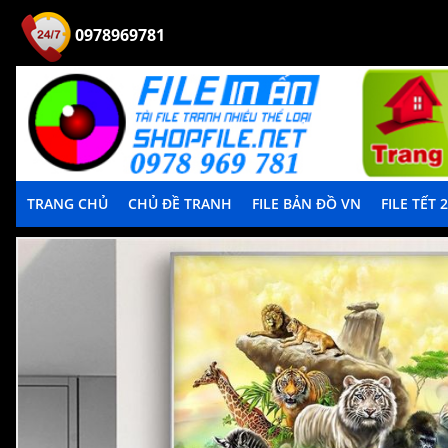
0978969781
TRANG CHỦ
CHỦ ĐỀ TRANH
FILE BẢN ĐỒ VN
FILE TẾT 