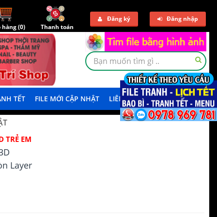
Đăng ký
Đăng nhập
 hàng (
0
)
Thanh toán
NH TẾT
FILE MỚI CẬP NHẬT
LIÊN HỆ
TẢI DEMO
ẬT
D TRẺ EM
3D
n Layer