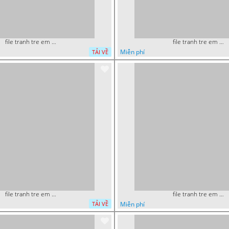
file tranh tre em tieu hoc man non nguoi nhen 40
file tranh tre em tieu hoc man non nguoi nhen 36
Miễn phí
TẢI VỀ
file tranh tre em sieu nhan robot khu vui choi 51
file tranh tre em sieu nhan robot khu vui choi 18
Miễn phí
TẢI VỀ