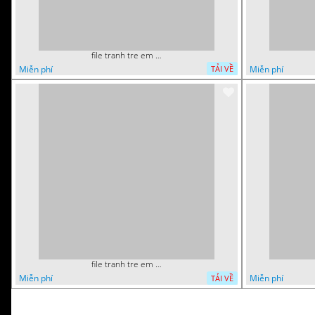
file tranh tre em nguoi nhen mam non tieu hoc 1
Miễn phí
Miễn phí
TẢI VỀ
file tranh tre em mam non tieu hoc supper man toi thuong 26
Miễn phí
Miễn phí
TẢI VỀ