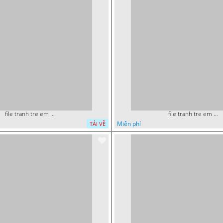
file tranh tre em sieu nhan robot khu vui choi 2
file tranh tre em nguoi nhen mam non tieu hoc 8
Miễn phí
TẢI VỀ