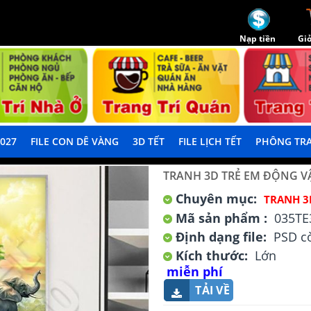
Nạp tiền
Giỏ
2027
FILE CON DÊ VÀNG
3D TẾT
FILE LỊCH TẾT
PHÔNG TRA
TRANH 3D TRẺ EM ĐỘNG V
Chuyên mục:
TRANH 3
Mã sản phẩm :
035TE
Định dạng file:
PSD cò
Kích thước:
Lớn
miễn phí
TẢI VỀ