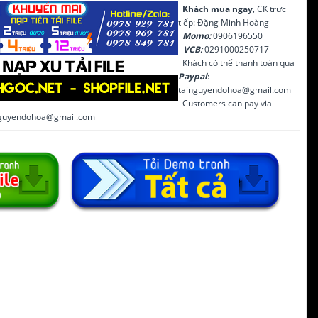
Khách mua ngay
, CK trực
tiếp: Đặng Minh Hoàng
Momo:
0906196550
-
VCB:
0291000250717
Khách có thể thanh toán qua
Paypal
:
tainguyendohoa@gmail.com
Customers can pay via
inguyendohoa@gmail.com