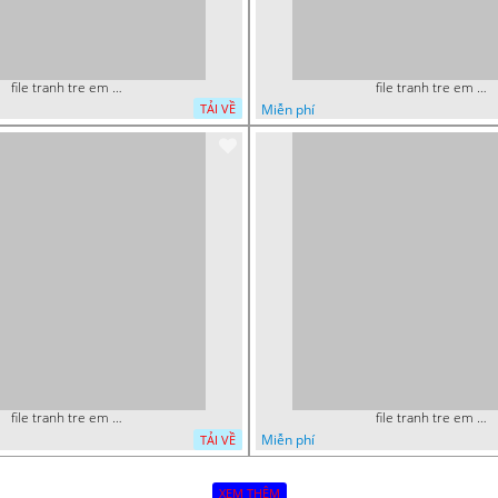
file tranh tre em mam non tieu hoc va hoc sinh 300 x 230
file tranh tre em mam non tieu hoc supper man toi thuong 35
Miễn phí
TẢI VỀ
file tranh tre em mam non tieu hoc supper man toi thuong 22
file tranh tre em mam non tieu hoc supper man toi thuong 19
Miễn phí
TẢI VỀ
XEM THÊM