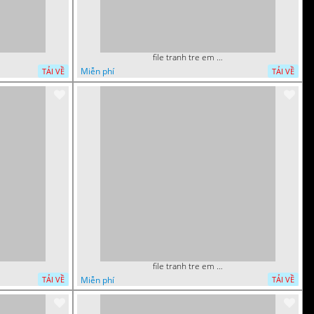
file tranh tre em tieu hoc bia vo chuot nhay 16122022 vy
Miễn phí
TẢI VỀ
TẢI VỀ
file tranh tre em sieu nhan robot khu vui choi 13
Miễn phí
TẢI VỀ
TẢI VỀ