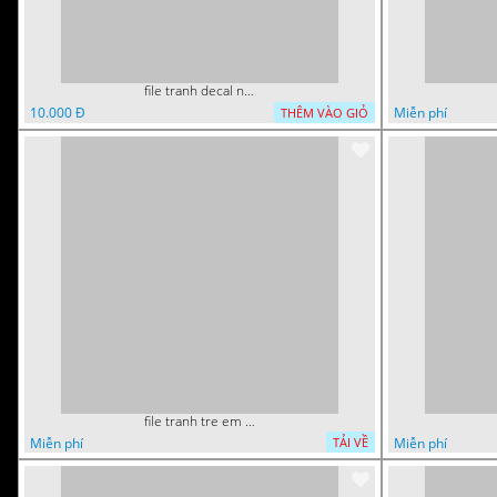
file tranh decal noel huou nai cay thong giang sinh 28112024 h
10.000 Đ
Miễn phí
THÊM VÀO GIỎ
file tranh tre em sieu nhan robot khu vui choi 55
Miễn phí
Miễn phí
TẢI VỀ