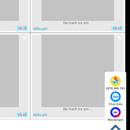
file tranh tre em mam non tieu hoc supper man toi thuong 29
Miễn phí
TẢI VỀ
TẢI VỀ
0978 969 781
Chat Zalo
file tranh tre em mam non tieu hoc supper man toi thuong 15
Miễn phí
TẢI VỀ
TẢI VỀ
Messenger