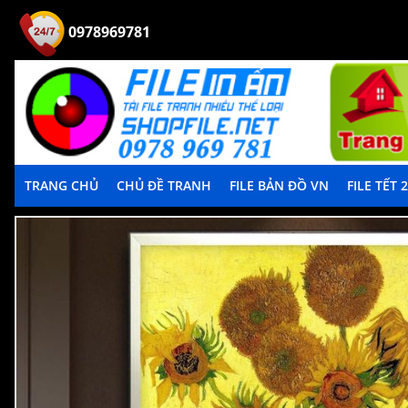
0978969781
TRANG CHỦ
CHỦ ĐỀ TRANH
FILE BẢN ĐỒ VN
FILE TẾT 