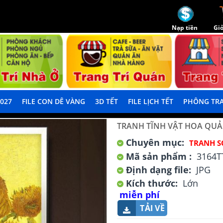
Nạp tiền
Giỏ
2027
FILE CON DÊ VÀNG
3D TẾT
FILE LỊCH TẾT
PHÔNG TRA
TRANH TĨNH VẬT HOA QUẢ
Chuyên mục:
TRANH S
Mã sản phẩm :
3164T
Định dạng file:
JPG
Kích thước:
Lớn
miễn phí
TẢI VỀ