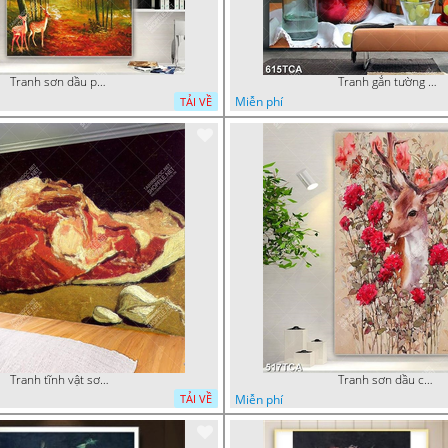
Tranh sơn dầu phong cảnh mùa thu cây lá vàng và nai trang trí tường
Tranh gắn tường hoa quả nghệ thuật
Miễn phí
TẢI VỀ
Tranh tĩnh vật sơn dầu nước ngoài trang trí phòng bếp
Tranh sơn dầu chú nai trong vườn hoa decor tường in uv
Miễn phí
TẢI VỀ