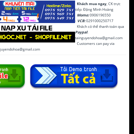
Khách mua ngay
, CK trực
tiếp: Đặng Minh Hoàng
Momo:
0906196550
-
VCB:
0291000250717
Khách có thể thanh toán qua
Paypal
:
tainguyendohoa@gmail.com
Customers can pay via
inguyendohoa@gmail.com