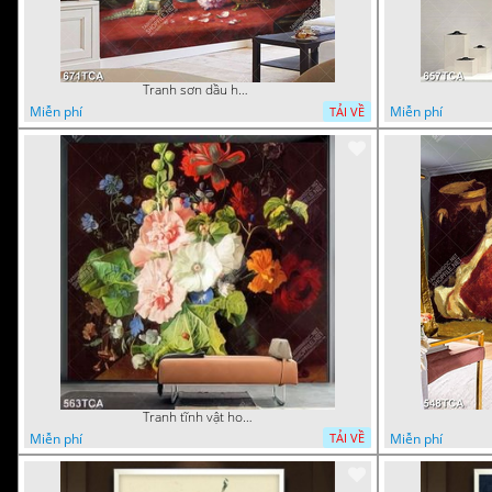
Tranh sơn dầu hoa quả tĩnh vật nghệ thuật gắn tường
Miễn phí
Miễn phí
TẢI VỀ
Tranh tĩnh vật hoa quả decor phòng khách in uv
Miễn phí
Miễn phí
TẢI VỀ