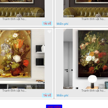
Tranh tĩnh vật hoa quả sơn dầu nghệ thuật
Tranh tĩnh vật hoa quả sơn dầu độc đáo đẹp
Miễn phí
TẢI VỀ
Tranh tĩnh vật hoa quả sơn dầu độc đáo
Tranh tĩnh vật hoa quả sơn dầu trang trí tường
Miễn phí
TẢI VỀ
XEM THÊM