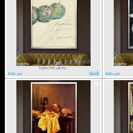
Tranh tĩnh vật hoa quả sơn dầu dán tường đẹp
Miễn phí
Miễn phí
TẢI VỀ