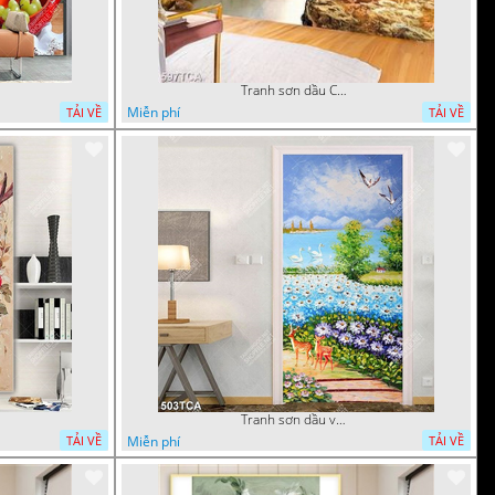
Tranh sơn dầu Châu Âu phong cảnh ngôi làng bên dòng sông
Miễn phí
TẢI VỀ
TẢI VỀ
Tranh sơn dầu vườn hoa bên dòng sông decor tường
Miễn phí
TẢI VỀ
TẢI VỀ