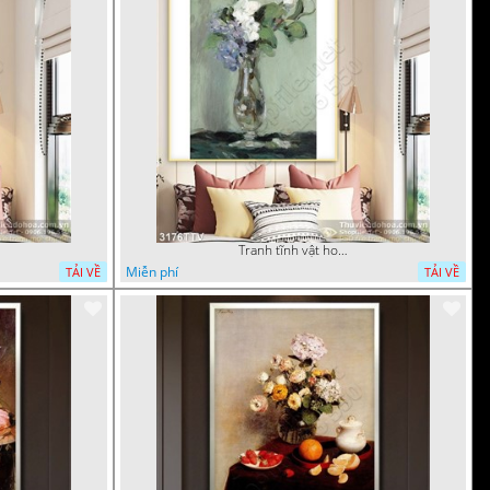
Tranh tĩnh vật hoa quả sơn dầu trang trí tường
Miễn phí
TẢI VỀ
TẢI VỀ