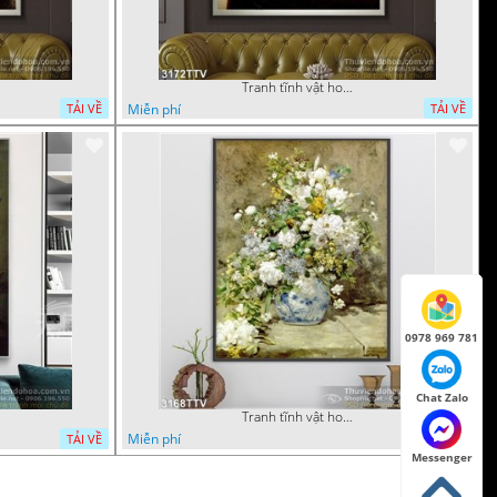
Tranh tĩnh vật hoa quả sơn dầu trang trí phòng ngủ
Miễn phí
TẢI VỀ
TẢI VỀ
0978 969 781
Chat Zalo
Tranh tĩnh vật hoa quả sơn dầu nghệ thuật
Miễn phí
TẢI VỀ
TẢI VỀ
Messenger