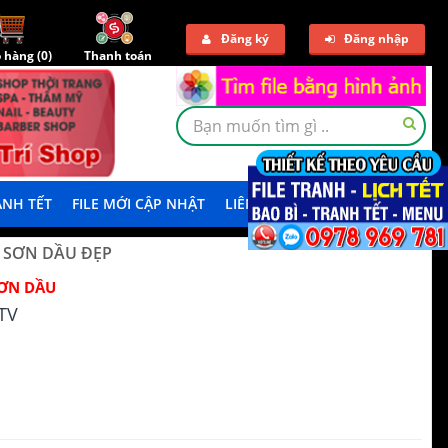
Đăng ký
Đăng nhập
 hàng (
0
)
Thanh toán
NH TẾT
FILE MỚI CẬP NHẬT
LIÊN HỆ
TẢI DEMO
 SƠN DẦU ĐẸP
ƠN DẦU
TV