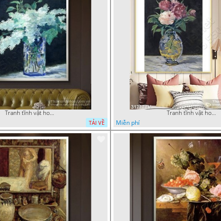
Tranh tĩnh vật hoa quả sơn dầu trang trí tường đẹp
Tranh tĩnh vật hoa quả sơn dầu nghệ thuật
Miễn phí
TẢI VỀ