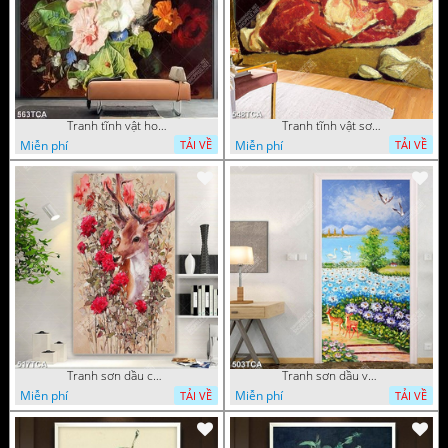
Tranh tĩnh vật hoa quả decor phòng khách in uv
Tranh tĩnh vật sơn dầu nước ngoài trang trí phòng bếp
Miễn phí
Miễn phí
TẢI VỀ
TẢI VỀ
Tranh sơn dầu chú nai trong vườn hoa decor tường in uv
Tranh sơn dầu vườn hoa bên dòng sông decor tường
Miễn phí
Miễn phí
TẢI VỀ
TẢI VỀ