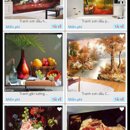
Tranh sơn dầu hoa quả tĩnh vật nghệ thuật gắn tường
Tranh sơn dầu phong cảnh mùa thu cây lá vàng và nai trang trí tường
Miễn phí
Miễn phí
TẢI VỀ
TẢI VỀ
Tranh gắn tường hoa quả nghệ thuật
Tranh sơn dầu Châu Âu phong cảnh ngôi làng bên dòng sông
Miễn phí
Miễn phí
TẢI VỀ
TẢI VỀ