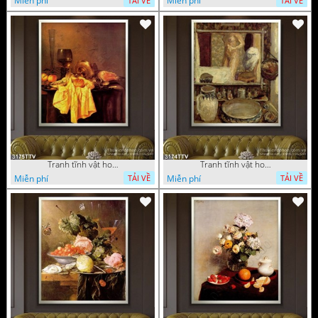
Miễn phí
Miễn phí
TẢI VỀ
TẢI VỀ
Tranh tĩnh vật hoa quả sơn dầu trang trí đẹp
Tranh tĩnh vật hoa quả sơn dầu nghệ thuật
Miễn phí
Miễn phí
TẢI VỀ
TẢI VỀ