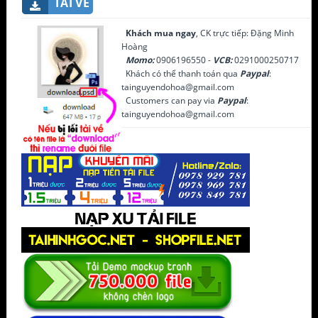
TẢI VỀ
Khách mua ngay
, CK trực tiếp: Đặng Minh
Hoàng
Momo:
0906196550 -
VCB:
0291000250717
Khách có thể thanh toán qua
Paypal
:
tainguyendohoa@gmail.com
Customers can pay via
Paypal
:
tainguyendohoa@gmail.com