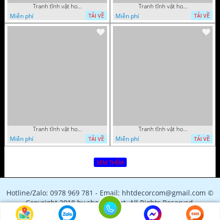
Tranh tĩnh vật hoa quả sơn dầu đẹp
Tranh tĩnh vật hoa quả sơn dầu độc đáo
Miễn phí
Miễn phí
TẢI VỀ
TẢI VỀ
Tranh tĩnh vật hoa quả sơn dầu trang trí tường
Tranh tĩnh vật hoa quả sơn dầu nghệ thuật
Miễn phí
Miễn phí
TẢI VỀ
TẢI VỀ
XEM THÊM
Hotline/Zalo: 0978 969 781 - Email: hhtdecorcom@gmail.com ©
Copyright 2018 by shopfile.net. All Rights Reserved.