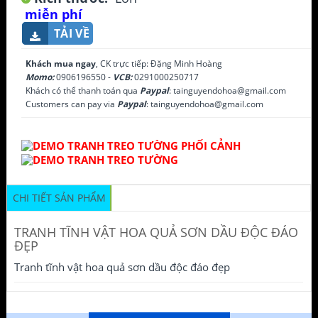
miễn phí
TẢI VỀ
Khách mua ngay
, CK trực tiếp: Đặng Minh Hoàng
Momo:
0906196550 -
VCB:
0291000250717
Khách có thể thanh toán qua
Paypal
: tainguyendohoa@gmail.com
Customers can pay via
Paypal
: tainguyendohoa@gmail.com
CHI TIẾT SẢN PHẨM
TRANH TĨNH VẬT HOA QUẢ SƠN DẦU ĐỘC ĐÁO
ĐẸP
Tranh tĩnh vật hoa quả sơn dầu độc đáo đẹp