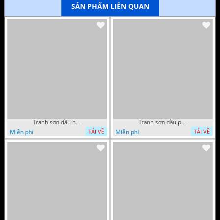
SẢN PHẨM LIÊN QUAN
Tranh sơn dầu hoa quả tĩnh vật nghệ thuật gắn tường
Tranh sơn dầu phong cảnh mùa thu cây lá vàng và nai trang trí tường
Miễn phí
Miễn phí
TẢI VỀ
TẢI VỀ