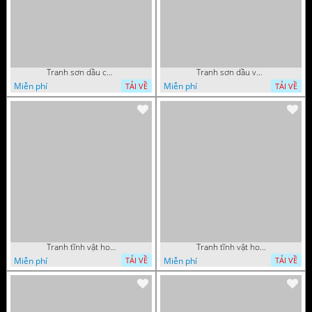
Tranh sơn dầu chú nai trong vườn hoa decor tường in uv
Tranh sơn dầu vườn hoa bên dòng sông decor tường
Miễn phí
Miễn phí
TẢI VỀ
TẢI VỀ
Tranh tĩnh vật hoa quả sơn dầu dán tường đẹp
Tranh tĩnh vật hoa quả sơn dầu trang trí tường đẹp
Miễn phí
Miễn phí
TẢI VỀ
TẢI VỀ