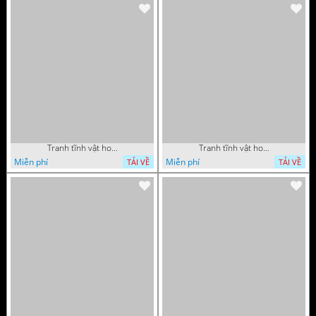
Tranh tĩnh vật hoa quả sơn dầu độc đáo đẹp
Tranh tĩnh vật hoa quả sơn dầu trang trí phòng ngủ
Miễn phí
Miễn phí
TẢI VỀ
TẢI VỀ