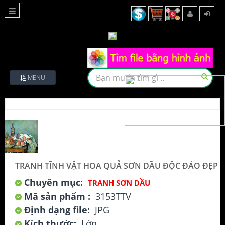
MENU
TRANH TĨNH VẬT HOA QUẢ SƠN DẦU ĐỘC ĐÁO ĐẸP
Chuyên mục:
TRANH SƠN DẦU
Mã sản phẩm :
3153TTV
Định dạng file:
JPG
Kích thước:
Lớn