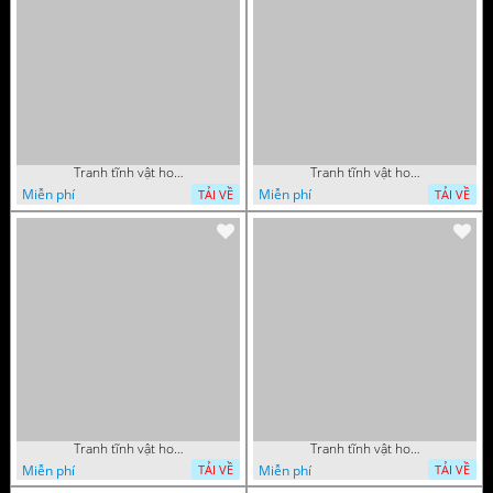
Tranh tĩnh vật hoa quả sơn dầu nghệ thuật
Tranh tĩnh vật hoa quả sơn dầu trang trí tường
Miễn phí
Miễn phí
TẢI VỀ
TẢI VỀ
Tranh tĩnh vật hoa quả sơn dầu trang trí đẹp
Tranh tĩnh vật hoa quả sơn dầu nghệ thuật
Miễn phí
Miễn phí
TẢI VỀ
TẢI VỀ