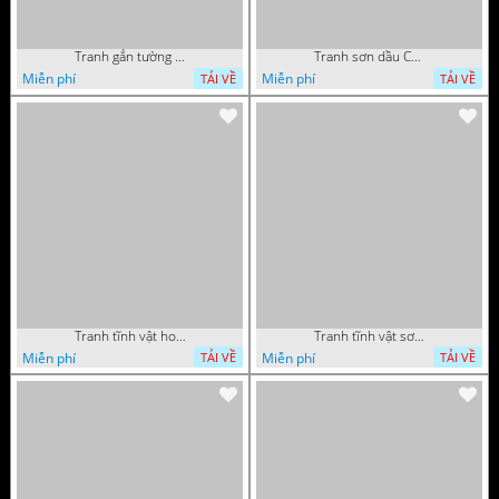
Tranh gắn tường hoa quả nghệ thuật
Tranh sơn dầu Châu Âu phong cảnh ngôi làng bên dòng sông
Miễn phí
Miễn phí
TẢI VỀ
TẢI VỀ
Tranh tĩnh vật hoa quả decor phòng khách in uv
Tranh tĩnh vật sơn dầu nước ngoài trang trí phòng bếp
Miễn phí
Miễn phí
TẢI VỀ
TẢI VỀ