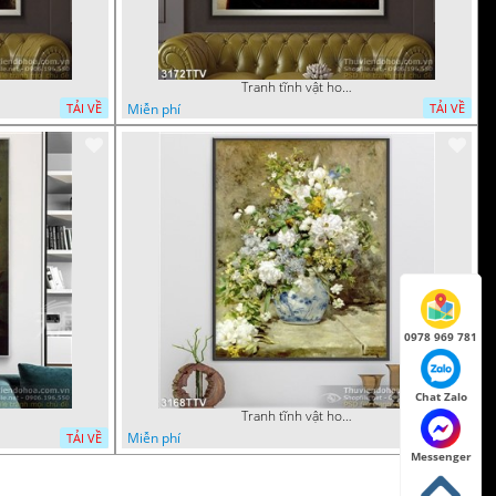
Tranh tĩnh vật hoa quả sơn dầu trang trí phòng ngủ
Miễn phí
TẢI VỀ
TẢI VỀ
0978 969 781
Chat Zalo
Tranh tĩnh vật hoa quả sơn dầu nghệ thuật
Miễn phí
TẢI VỀ
TẢI VỀ
Messenger