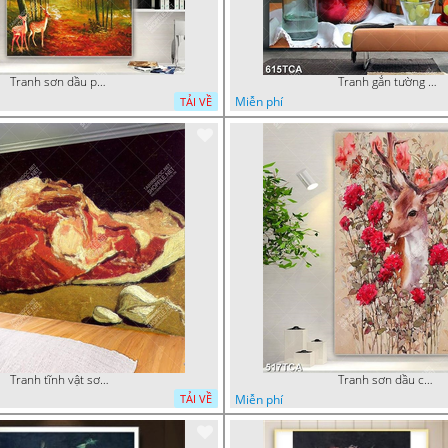
Tranh sơn dầu phong cảnh mùa thu cây lá vàng và nai trang trí tường
Tranh gắn tường hoa quả nghệ thuật
Miễn phí
TẢI VỀ
Tranh tĩnh vật sơn dầu nước ngoài trang trí phòng bếp
Tranh sơn dầu chú nai trong vườn hoa decor tường in uv
Miễn phí
TẢI VỀ