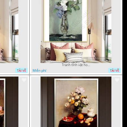
Tranh tĩnh vật hoa quả sơn dầu trang trí tường
Miễn phí
TẢI VỀ
TẢI VỀ