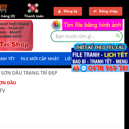
Đăng ký
Đăng nhập
 hàng (
0
)
Thanh toán
NH TẾT
FILE MỚI CẬP NHẬT
LIÊN HỆ
TẢI DEMO
 SƠN DẦU TRANG TRÍ ĐẸP
ƠN DẦU
TV