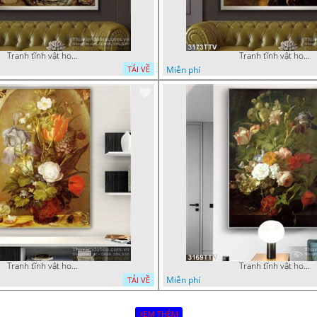
Tranh tĩnh vật hoa quả sơn dầu nghệ thuật
Tranh tĩnh vật hoa quả sơn dầu độc đáo đẹp
Miễn phí
TẢI VỀ
Tranh tĩnh vật hoa quả sơn dầu độc đáo
Tranh tĩnh vật hoa quả sơn dầu trang trí tường
Miễn phí
TẢI VỀ
XEM THÊM