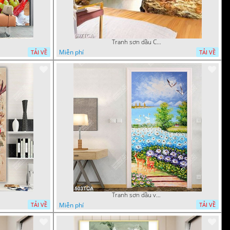
Tranh sơn dầu Châu Âu phong cảnh ngôi làng bên dòng sông
Miễn phí
TẢI VỀ
TẢI VỀ
Tranh sơn dầu vườn hoa bên dòng sông decor tường
Miễn phí
TẢI VỀ
TẢI VỀ