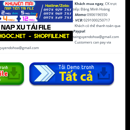
Khách mua ngay
, CK trực
tiếp: Đặng Minh Hoàng
Momo:
0906196550
-
VCB:
0291000250717
Khách có thể thanh toán qua
Paypal
:
tainguyendohoa@gmail.com
Customers can pay via
inguyendohoa@gmail.com