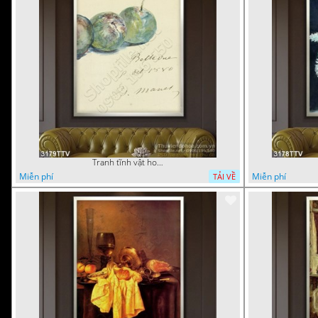
Tranh tĩnh vật hoa quả sơn dầu dán tường đẹp
Miễn phí
Miễn phí
TẢI VỀ