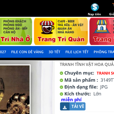
Nạp tiền
Giỏ
2027
FILE CON DÊ VÀNG
3D TẾT
FILE LỊCH TẾT
PHÔNG TRA
TRANH TĨNH VẬT HOA QUẢ
Chuyên mục:
TRANH S
Mã sản phẩm :
3149T
Định dạng file:
JPG
Kích thước:
Lớn
miễn phí
TẢI VỀ