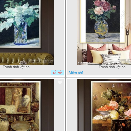
Tranh tĩnh vật hoa quả sơn dầu trang trí tường đẹp
Tranh tĩnh vật hoa quả sơn dầu nghệ thuật
Miễn phí
TẢI VỀ