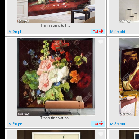
Tranh sơn dầu hoa quả tĩnh vật nghệ thuật gắn tường
Miễn phí
Miễn phí
TẢI VỀ
Tranh tĩnh vật hoa quả decor phòng khách in uv
Miễn phí
Miễn phí
TẢI VỀ