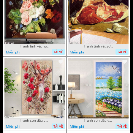
Tranh tĩnh vật hoa quả decor phòng khách in uv
Tranh tĩnh vật sơn dầu nước ngoài trang trí phòng bếp
Miễn phí
Miễn phí
TẢI VỀ
TẢI VỀ
Tranh sơn dầu chú nai trong vườn hoa decor tường in uv
Tranh sơn dầu vườn hoa bên dòng sông decor tường
Miễn phí
Miễn phí
TẢI VỀ
TẢI VỀ