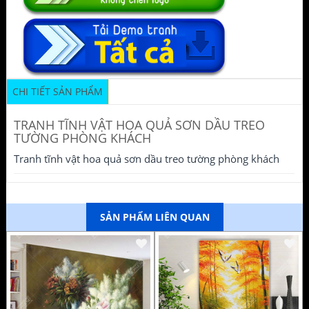
CHI TIẾT SẢN PHẨM
TRANH TĨNH VẬT HOA QUẢ SƠN DẦU TREO
TƯỜNG PHÒNG KHÁCH
Tranh tĩnh vật hoa quả sơn dầu treo tường phòng khách
SẢN PHẨM LIÊN QUAN