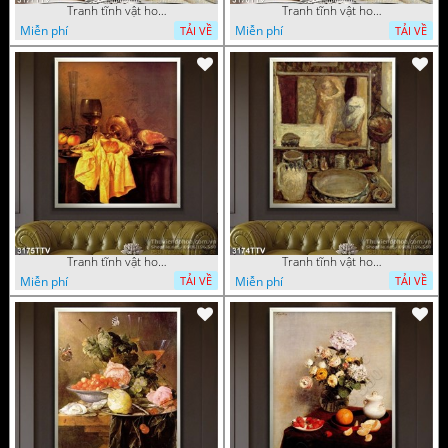
Tranh tĩnh vật hoa quả sơn dầu nghệ thuật
Tranh tĩnh vật hoa quả sơn dầu trang trí tường
Miễn phí
Miễn phí
TẢI VỀ
TẢI VỀ
Tranh tĩnh vật hoa quả sơn dầu trang trí đẹp
Tranh tĩnh vật hoa quả sơn dầu nghệ thuật
Miễn phí
Miễn phí
TẢI VỀ
TẢI VỀ