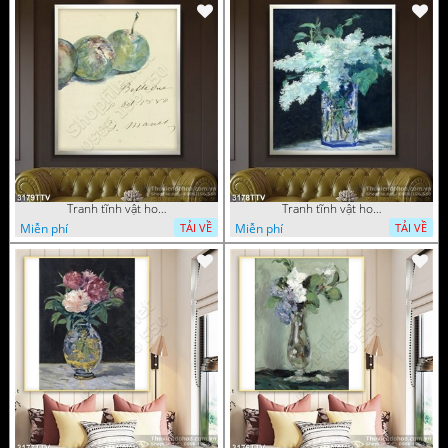
Tranh tĩnh vật hoa quả sơn dầu dán tường đẹp
Tranh tĩnh vật hoa quả sơn dầu trang trí tường đẹp
Miễn phí
Miễn phí
TẢI VỀ
TẢI VỀ