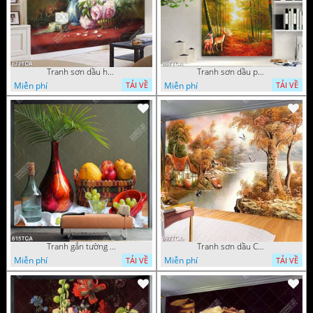
Tranh sơn dầu hoa quả tĩnh vật nghệ thuật gắn tường
Tranh sơn dầu phong cảnh mùa thu cây lá vàng và nai trang trí tường
Miễn phí
Miễn phí
TẢI VỀ
TẢI VỀ
Tranh gắn tường hoa quả nghệ thuật
Tranh sơn dầu Châu Âu phong cảnh ngôi làng bên dòng sông
Miễn phí
Miễn phí
TẢI VỀ
TẢI VỀ