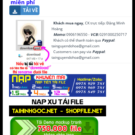
miễn phí
TẢI VỀ
Khách mua ngay
, CK trực tiếp: Đặng Minh
Hoàng
Momo:
0906196550 -
VCB:
0291000250717
Khách có thể thanh toán qua
Paypal
:
tainguyendohoa@gmail.com
Customers can pay via
Paypal
:
tainguyendohoa@gmail.com